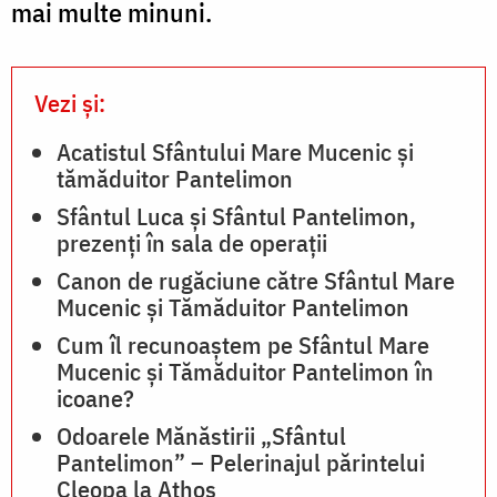
mai multe minuni.
momente?
î
/
Vezi și:
î
Foto:
a
Acatistul Sfântului Mare Mucenic și
pr.
tămăduitor Pantelimon
Silviu
Sfântul Luca și Sfântul Pante­limon,
/
Cluci
prezenți în sala de operații
F
Canon de rugăciune către Sfântul Mare
Mucenic şi Tămăduitor Pantelimon
N
Cum îl recunoaștem pe Sfântul Mare
Mucenic și Tămăduitor Pantelimon în
icoane?
Odoarele Mănăstirii „Sfântul
Pantelimon” – Pelerinajul părintelui
Cleopa la Athos