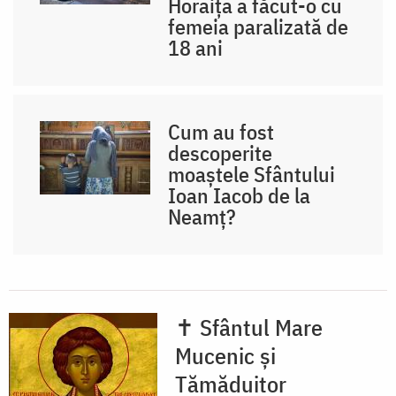
Horaița a făcut-o cu
femeia paralizată de
18 ani
Cum au fost
descoperite
moaștele Sfântului
Ioan Iacob de la
Neamț?
✝ Sfântul Mare
Mucenic și
Tămăduitor