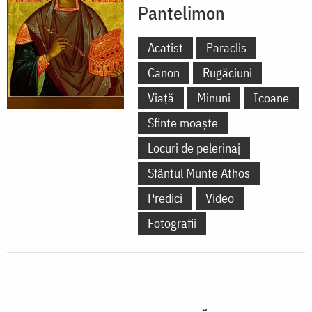
Pantelimon
Acatist
Paraclis
Canon
Rugăciuni
Viață
Minuni
Icoane
Sfinte moaște
Locuri de pelerinaj
Sfântul Munte Athos
Predici
Video
Fotografii