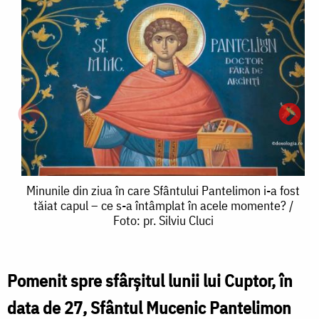
Minunile
Minunile din ziua în care Sfântului Pantelimon i-a fost
tăiat capul – ce s-a întâmplat în acele momente? /
din
Foto: pr. Silviu Cluci
ziua
în
Pomenit spre sfârșitul lunii lui Cuptor, în
M
care
data de 27, Sfântul Mucenic Pantelimon
d
Sfântului