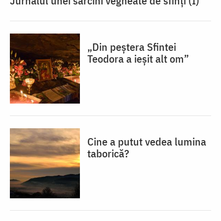
Jurnalul unei sarcini vegheate de sfinți (I)
„Din peștera Sfintei
Teodora a ieșit alt om”
Cine a putut vedea lumina
taborică?