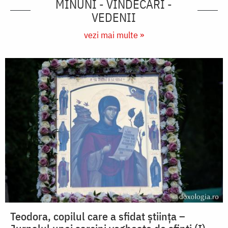
MINUNI - VINDECĂRI -
VEDENII
vezi mai multe »
Teodora, copilul care a sfidat știința –