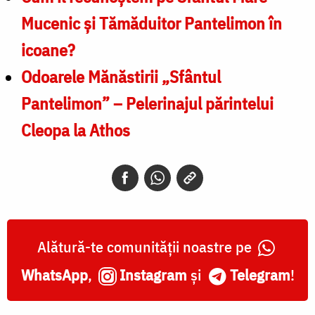
Mucenic și Tămăduitor Pantelimon în
icoane?
Odoarele Mănăstirii „Sfântul
Pantelimon” – Pelerinajul părintelui
Cleopa la Athos
Alătură-te comunității noastre pe
WhatsApp
,
Instagram
și
Telegram
!