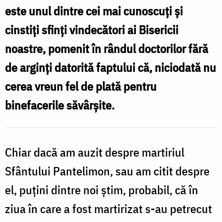
z
este unul dintre cei mai cunoscuți și
Pantelimon
î
cinstiți sfinți vindecători ai Bisericii
i-
c
noastre, pomenit în rândul doctorilor fără
a
S
fost
de arginți datorită faptului că, niciodată nu
tăiat
cerea vreun fel de plată pentru
i
capul
binefacerile săvârșite.
–
f
ce
t
Chiar dacă am auzit despre martiriul
s-
a
Sfântului Pantelimon, sau am citit despre
întâmplat
el, puțini dintre noi știm, probabil, că în
în
ziua în care a fost martirizat s-au petrecut
s
acele