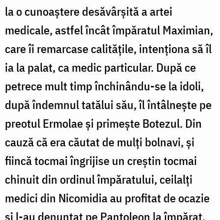
la o cunoaștere desăvârșită a artei
medicale, astfel încât împăratul Maximian,
care îi remarcase calitățile, intenționa să îl
ia la palat, ca medic particular. După ce
petrece mult timp închinându-se la idoli,
după îndemnul tatălui său, îl întâlnește pe
preotul Ermolae și primește Botezul. Din
cauză că era căutat de mulți bolnavi, și
fiincă tocmai îngrijise un creștin tocmai
chinuit din ordinul împăratului, ceilalți
medici din Nicomidia au profitat de ocazie
și l-au denunțat pe Pantoleon la împărat,