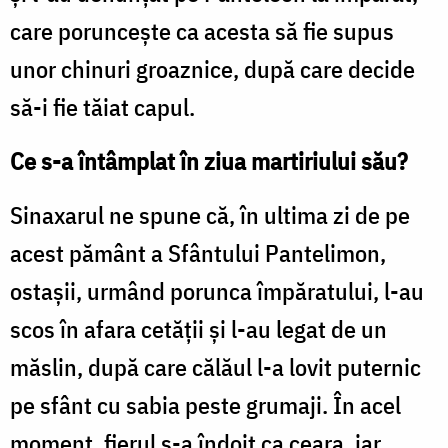
care poruncește ca acesta să fie supus
unor chinuri groaznice, după care decide
să-i fie tăiat capul.
Ce s-a întâmplat în ziua martiriului său?
Sinaxarul ne spune că, în ultima zi de pe
acest pământ a Sfântului Pantelimon,
ostașii, urmând porunca împăratului, l-au
scos în afara cetății și l-au legat de un
măslin, după care călăul l-a lovit puternic
pe sfânt cu sabia peste grumaji. În acel
moment, fierul s-a îndoit ca ceara, iar