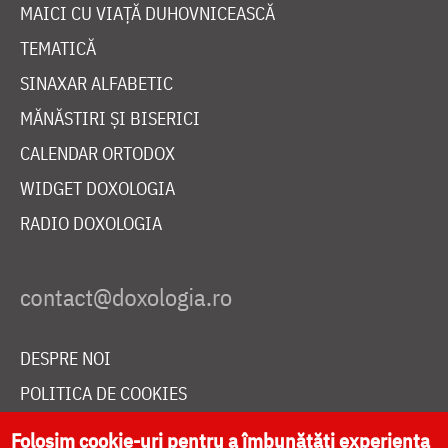
MAICI CU VIAȚĂ DUHOVNICEASCĂ
TEMATICĂ
SINAXAR ALFABETIC
MĂNĂSTIRI ȘI BISERICI
CALENDAR ORTODOX
WIDGET DOXOLOGIA
RADIO DOXOLOGIA
DESPRE NOI
POLITICA DE COOKIES
DONEAZĂ ONLINE PENTRU CATEDRALA NAȚIONALĂ
Folosim cookie-uri pentru a îmbunătăți experiența