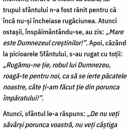
trupul sfântului n-a fost rănit pentru că
încă nu-și încheiase rugăciunea. Atunci
ostaşii, înspăimântându-se, au zis:
„Mare
este Dumnezeul creştinilor!”
. Apoi, căzând
la picioarele Sfântului, s-au rugat cu toții:
„Rugămu-ne ţie, robul lui Dumnezeu,
roagă-te pentru noi, ca să se ierte păcatele
noastre, câte ţi-am făcut ţie din porunca
împăratului!”
.
Atunci, sfântul le-a răspuns:
„De nu veţi
săvârşi porunca voastră, nu veţi câştiga