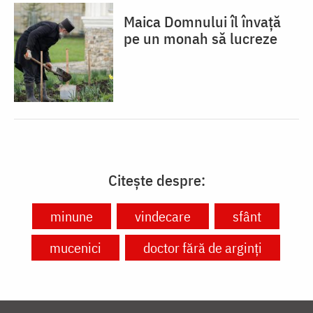
Maica Domnului îl învață
pe un monah să lucreze
Citește despre:
minune
vindecare
sfânt
mucenici
doctor fără de arginți