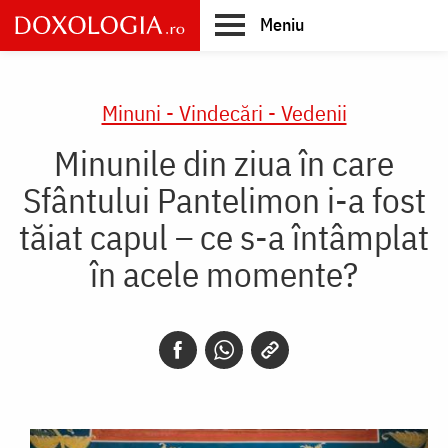
Skip
Meniu
to
main
Main
content
navigation
Minuni - Vindecări - Vedenii
Minunile din ziua în care
Sfântului Pantelimon i-a fost
tăiat capul – ce s-a întâmplat
în acele momente?