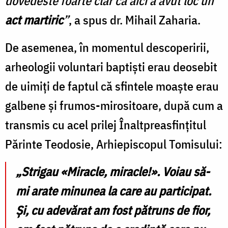
dovedeste foarte clar că aici a avut loc un
act martiric
”
, a spus dr. Mihail Zaharia.
De asemenea, în momentul descoperirii,
arheologii voluntari baptiști erau deosebit
de uimiți de faptul că sfintele moaște erau
galbene și frumos-mirositoare, după cum a
transmis cu acel prilej Înaltpreasfinţitul
Părinte Teodosie, Arhiepiscopul Tomisului:
„
Strigau
«Miracle, miracle!»
. Voiau să-
mi arate
minunea
la care au participat.
Şi, cu adevărat am fost pătruns de fior,