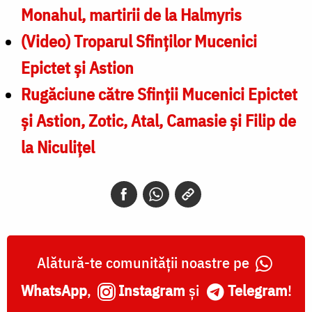
Monahul, martirii de la Halmyris
(Video) Troparul Sfinților Mucenici
Epictet și Astion
Rugăciune către Sfinţii Mucenici Epictet
şi Astion, Zotic, Atal, Camasie și Filip de
la Niculițel
Alătură-te comunității noastre pe
WhatsApp
,
Instagram
și
Telegram
!