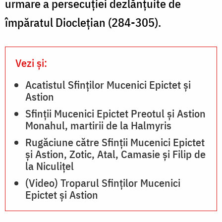
urmare a persecuției dezlănțuite de
împăratul Dioclețian (284-305).
Vezi și:
Acatistul Sfinților Mucenici Epictet și
Astion
Sfinții Mucenici Epictet Preotul și Astion
Monahul, martirii de la Halmyris
Rugăciune către Sfinţii Mucenici Epictet
şi Astion, Zotic, Atal, Camasie și Filip de
la Niculițel
(Video) Troparul Sfinților Mucenici
Epictet și Astion