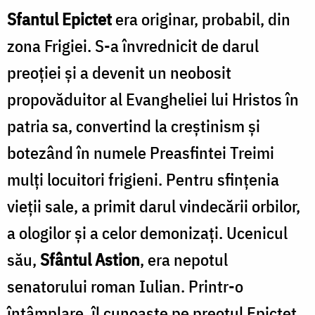
Sfantul Epictet
era originar, probabil, din
zona Frigiei. S-a învrednicit de darul
preoţiei şi a devenit un neobosit
propovăduitor al Evangheliei lui Hristos în
patria sa, convertind la creştinism şi
botezând în numele Preasfintei Treimi
mulţi locuitori frigieni. Pentru sfințenia
vieții sale, a primit darul vindecării orbilor,
a ologilor și a celor demonizați. Ucenicul
său,
Sfântul Astion
, era nepotul
senatorului roman Iulian. Printr-o
întâmplare, îl cunoaște pe preotul Epictet