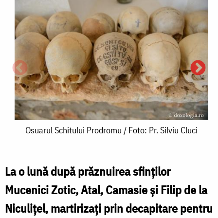
Osuarul
Osuarul Schitului Prodromu / Foto: Pr. Silviu Cluci
Schitului
Prodromu
La o lună după prăznuirea sfinților
S
/
Mucenici Zotic, Atal, Camasie și Filip de la
E
Foto:
/
Niculițel, martirizați prin decapitare pentru
Pr.