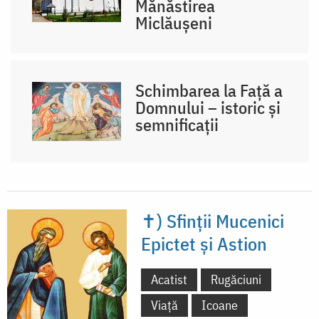
Mănăstirea
Miclăușeni
Schimbarea la Față a
Domnului – istoric și
semnificații
✝) Sfinții Mucenici
Epictet și Astion
Acatist
Rugăciuni
Viață
Icoane