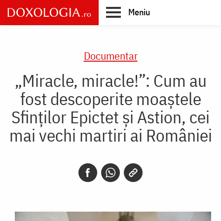
Skip
Meniu
to
main
Main
content
navigation
Documentar
„Miracle, miracle!”: Cum au
fost descoperite moaștele
Sfinților Epictet și Astion, cei
mai vechi martiri ai României