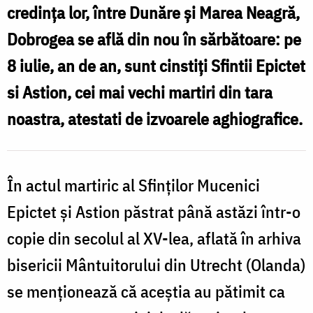
F
credința lor, între Dunăre şi Marea Neagră,
Silviu
d
Dobrogea se află din nou în sărbătoare: pe
Cluci
8 iulie, an de an, sunt cinstiți Sfintii Epictet
si Astion, cei mai vechi martiri din tara
noastra, atestati de izvoarele aghiografice.
În actul martiric al Sfinților Mucenici
Epictet și Astion păstrat până astăzi într-o
copie din secolul al XV-lea, aflată în arhiva
bisericii Mântuitorului din Utrecht (Olanda)
se menționează că aceștia au pătimit ca