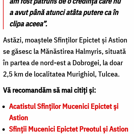
am fost pătruns de o credinţă care nu
a avut până atunci atâta putere ca în
clipa aceea”
.
Astăzi, moaștele Sfinților Epictet și Astion
se găsesc la Mănăstirea Halmyris, situată
în partea de nord-est a Dobrogei, la doar
2,5 km de localitatea Murighiol, Tulcea.
Vă recomandăm să mai citiți și:
Acatistul Sfinților Mucenici Epictet și
Astion
Sfinţii Mucenici Epictet Preotul şi Astion