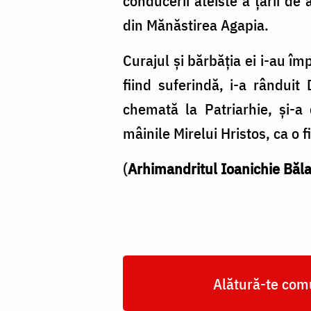
conducerii ateiste a ţării de
din Mănăstirea Agapia.
Curajul şi bărbăţia ei i-au îm
fiind suferindă, i-a rânduit
chemată la Patriarhie, şi-a 
mâinile Mirelui Hristos, ca o f
(
Arhimandritul Ioanichie Băl
Alătură-te comu