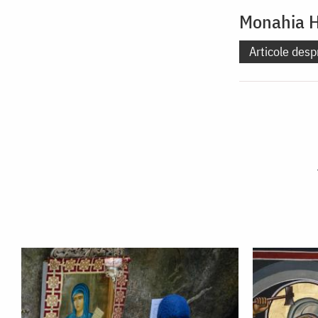
Monahia Ha
Articole desp