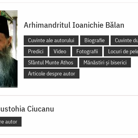
Arhimandritul Ioanichie Bălan
Cuvinte ale autorului
Biografie
Cuvinte d
Predici
Video
Fotografii
Locuri de pel
Sfântul Munte Athos
Mănăstiri și biserici
Articole despre autor
ustohia Ciucanu
re autor