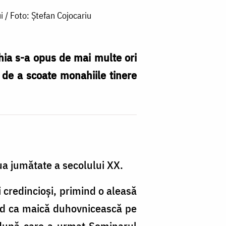
 / Foto: Ștefan Cojocariu
hia s-a opus de mai multe ori
i de a scoate monahiile tinere
ua jumătate a secolului XX.
 credincioşi, primind o aleasă
ând ca maică duhovnicească pe
 după care a urmat Seminarul