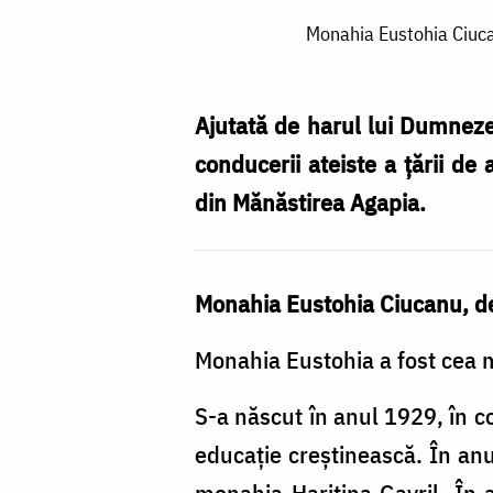
Monahia
Monahia Eustohia Ciucan
Eustohia
Ciucanu
–
Ajutată de harul lui Dumneze
mărturisitoare
conducerii ateiste a ţării de
a
din Mănăstirea Agapia.
lui
Hristos
Monahia Eustohia Ciucanu, d
și
apărătoare
Monahia Eustohia a fost cea m
a
S-a născut în anul 1929, în c
monahismului
educaţie creştinească. În an
/
monahia Haritina Gavril. În