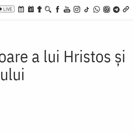
LIVE
07
re a lui Hristos și
ului