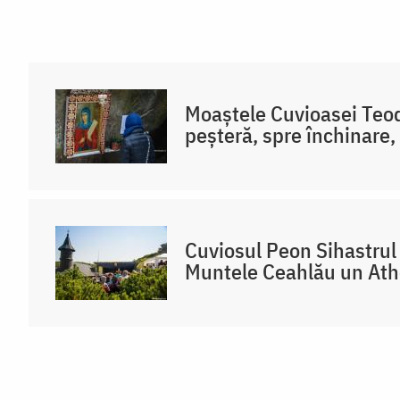
Moaștele Cuvioasei Teodo
peșteră, spre închinare,
Cuviosul Peon Sihastrul 
Muntele Ceahlău un At