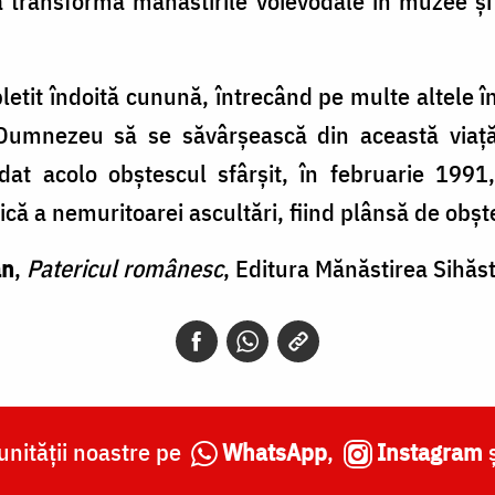
 a transforma mănăstirile voievodale în muzee ş
pletit îndoită cunună, întrecând pe multe altele în
 Dumnezeu să se săvârşească din această viaţă 
dat acolo obştescul sfârşit, în februarie 1991,
iică a nemuritoarei ascultări, fiind plânsă de obşt
an
,
Patericul românesc
, Editura Mănăstirea Sihăs
nității noastre pe
WhatsApp
,
Instagram