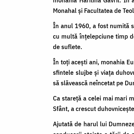
Foto:
Monahal şi Facultatea de Teol
Ștefan
Cojocariu
În anul 1960, a fost numită s
cu multă înţelepciune timp de
de suflete.
În toţi aceşti ani, monahia E
sfintele slujbe şi viaţa duho
să slăvească neîncetat pe D
Ca stareţă a celei mai mari m
Sfânt, a crescut duhovniceşte 
Ajutată de harul lui Dumneze