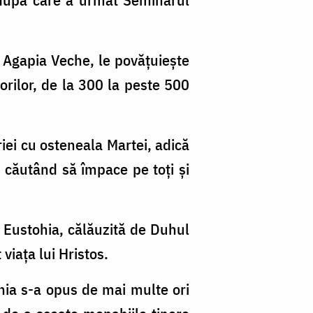
u Agapia Veche, le povăţuieşte
orilor, de la 300 la peste 500
iei cu osteneala Martei, adică
, căutând să împace pe toţi şi
a Eustohia, călăuzită de Duhul
viaţa lui Hristos.
hia s-a opus de mai multe ori