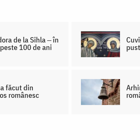
ra de la Sihla ‒ în
Cuvi
 peste 100 de ani
pust
a făcut din
Arhi
hos românesc
româ