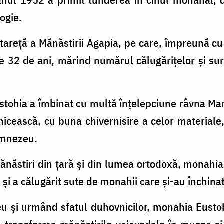
ogie.
tareţă a Mănăstirii Agapia, pe care, împreună c
 32 de ani, mărind numărul călugăriţelor şi sur
ustohia a îmbinat cu multă înţelepciune râvna Mar
vnicească, cu buna chivernisire a celor materiale
umnezeu.
ănăstiri din ţară şi din lumea ortodoxă, monahi
şi a călugărit sute de monahii care şi-au închinat 
u şi urmând sfatul duhovnicilor, monahia Eusto