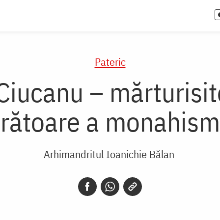
Pateric
iucanu – mărturisitoa
rătoare a monahism
Arhimandritul Ioanichie Bălan