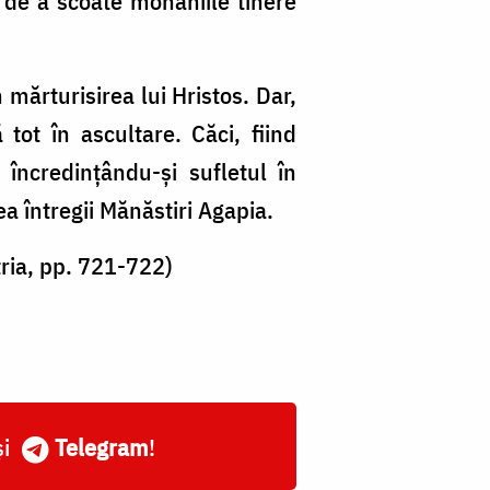
i de a scoate monahiile tinere
 mărturisirea lui Hristos. Dar,
tot în ascultare. Căci, fiind
 încredinţându-şi sufletul în
ea întregii Mănăstiri Agapia.
tria, pp. 721-722)
și
Telegram
!