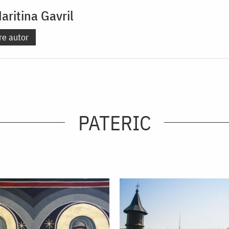
ritina Gavril
re autor
PATERIC