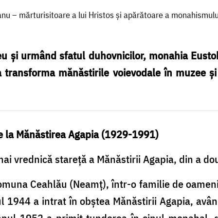
u – mărturisitoare a lui Hristos și apărătoare a monahismului
u şi urmând sfatul duhovnicilor, monahia Eusto
 a transforma mănăstirile voievodale în muzee ş
e la Mănăstirea Agapia (1929-1991)
ai vrednică stareţă a Mănăstirii Agapia, din a do
omuna Ceahlău (Neamţ), într-o familie de oameni
ul 1944 a intrat în obştea Mănăstirii Agapia, av
 anul 1952 a primit tunderea în cinul monahal,