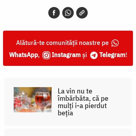
Alătură-te comunității noastre pe
WhatsApp
,
Instagram
și
Telegram
!
La vin nu te
îmbărbăta, că pe
mulți i-a pierdut
beția