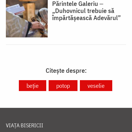
Părintele Galeriu ‒
„Duhovnicul trebuie să
împărtășească Adevărul”
Citește despre:
beție
potop
veselie
VIAȚA BISERICII