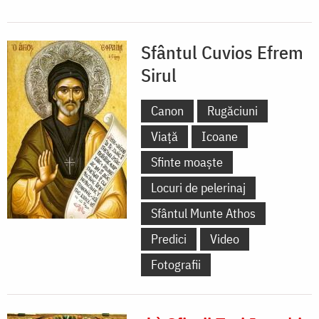
Sfântul Cuvios Efrem
Sirul
Canon
Rugăciuni
Viață
Icoane
Sfinte moaște
Locuri de pelerinaj
Sfântul Munte Athos
Predici
Video
Fotografii