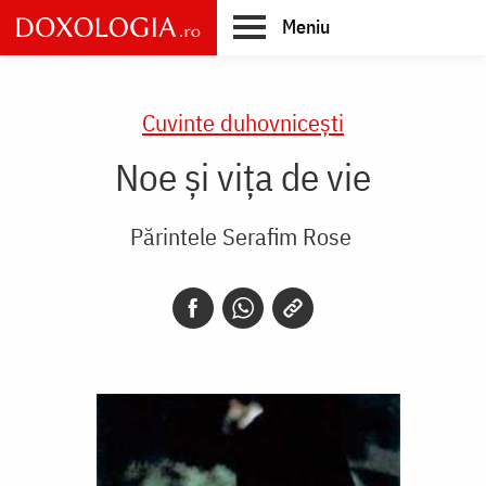
Skip
Meniu
to
main
Main
content
navigation
Cuvinte duhovnicești
Noe și vița de vie
Părintele Serafim Rose