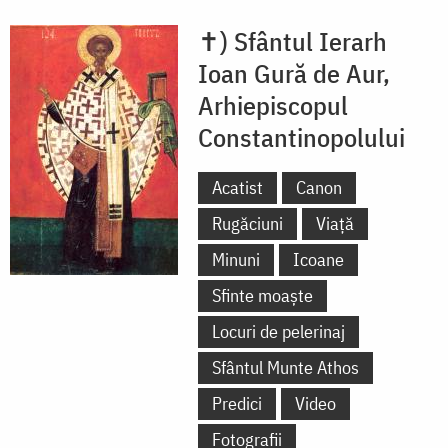
✝) Sfântul Ierarh
Ioan Gură de Aur,
Arhiepiscopul
Constantinopolului
Acatist
Canon
Rugăciuni
Viață
Minuni
Icoane
Sfinte moaște
Locuri de pelerinaj
Sfântul Munte Athos
Predici
Video
Fotografii