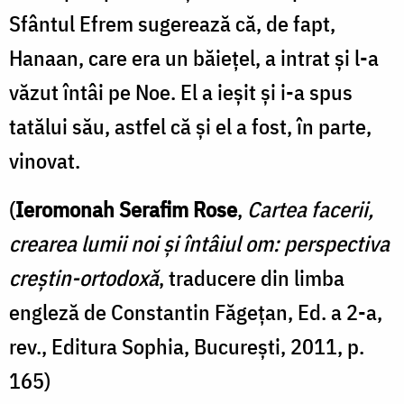
Sfântul Efrem sugerează că, de fapt,
Hanaan, care era un băieţel, a intrat şi l-a
văzut întâi pe Noe. El a ieşit şi i-a spus
tatălui său, astfel că şi el a fost, în parte,
vinovat.
(
Ieromonah Serafim Rose
,
Cartea facerii,
crearea lumii noi și întâiul om: perspectiva
creștin-ortodoxă
, traducere din limba
engleză de Constantin Făgețan, Ed. a 2-a,
rev., Editura Sophia, București, 2011, p.
165)