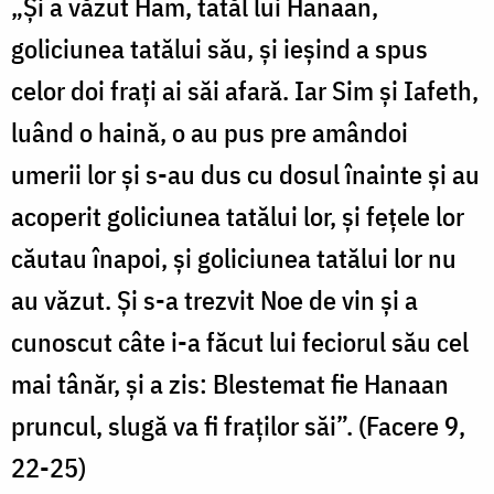
„Şi a văzut Ham, tatăl lui Hanaan,
goliciunea tatălui său, şi ieşind a spus
celor doi fraţi ai săi afară. Iar Sim şi Iafeth,
luând o haină, o au pus pre amândoi
umerii lor şi s-au dus cu dosul înainte şi au
acoperit goliciunea tatălui lor, şi feţele lor
căutau înapoi, şi goliciunea tatălui lor nu
au văzut. Şi s-a trezvit Noe de vin şi a
cunoscut câte i-a făcut lui feciorul său cel
mai tânăr, şi a zis: Blestemat fie Hanaan
pruncul, slugă va fi fraţilor săi”. (Facere 9,
22-25)