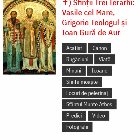
✝) Sfinții Trei Ierarhi:
Vasile cel Mare,
Grigorie Teologul și
Ioan Gură de Aur
Acatist
Canon
Rugăciuni
Viață
Minuni
Icoane
Sfinte moaște
Locuri de pelerinaj
Sfântul Munte Athos
Predici
Video
Fotografii