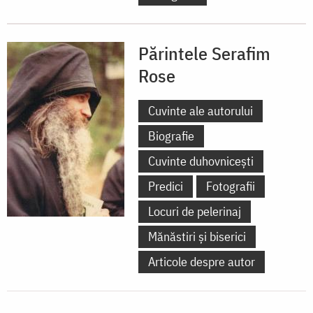
Părintele Serafim
Rose
Cuvinte ale autorului
Biografie
Cuvinte duhovnicești
Predici
Fotografii
Locuri de pelerinaj
Mănăstiri și biserici
Articole despre autor