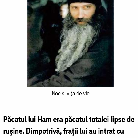
Noe
Noe și vița de vie
și
vița
Păcatul lui Ham era păcatul totalei lipse de
de
ruşine. Dimpotrivă, fraţii lui au intrat cu
vie