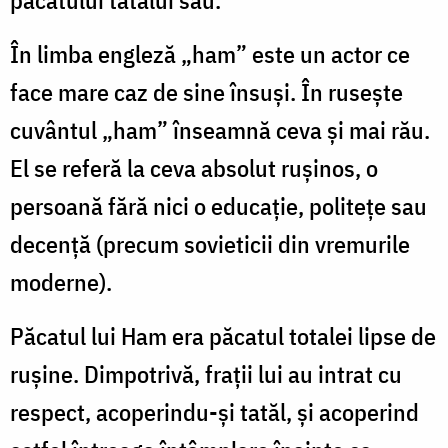
păcatului tatălui său.
În limba engleză „ham” este un actor ce
face mare caz de sine însuşi. În ruseşte
cuvântul „ham” înseamnă ceva şi mai rău.
El se referă la ceva absolut ruşinos, o
persoană fără nici o educaţie, politeţe sau
decenţă (precum sovieticii din vremurile
moderne).
Păcatul lui Ham era păcatul totalei lipse de
ruşine. Dimpotrivă, fraţii lui au intrat cu
respect, acoperindu-şi tatăl, şi acoperind