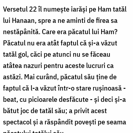
Versetul 22 îl numeşte iarăşi pe Ham tatăl
lui Hanaan, spre a ne aminti de firea sa
nestăpânită. Care era păcatul lui Ham?
Păcatul nu era atât faptul că şi-a văzut
tatăl gol, căci pe atunci nu se făceau
atâtea nazuri pentru aceste lucruri ca
astăzi. Mai curând, păcatul său ţine de
faptul că l-a văzut într-o stare ruşinoasă -
beat, cu picioarele desfăcute - şi deci şi-a
bătut joc de tatăl său; a privit acest
spectacol şi a răspândit poveşti pe seama