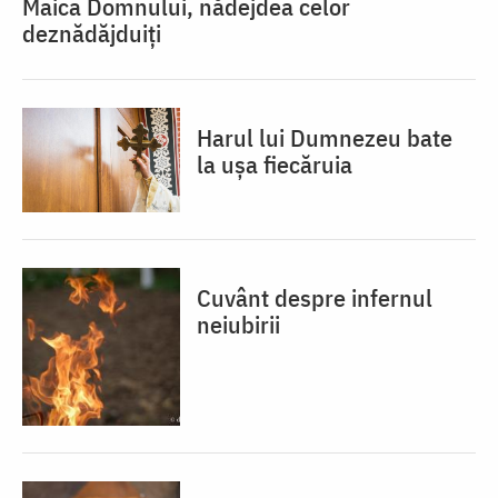
Maica Domnului, nădejdea celor
deznădăjduiți
Harul lui Dumnezeu bate
la ușa fiecăruia
Cuvânt despre infernul
neiubirii