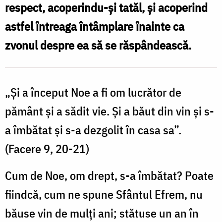
respect, acoperindu-şi tatăl, şi acoperind
astfel întreaga întâmplare înainte ca
zvonul despre ea să se răspândească.
„Şi a început Noe a fi om lucrător de
pământ şi a sădit vie. Şi a băut din vin şi s-
a îmbătat şi s-a dezgolit în casa sa”.
(Facere 9, 20-21)
Cum de Noe, om drept, s-a îmbătat? Poate
fiindcă, cum ne spune Sfântul Efrem, nu
băuse vin de mulţi ani; stătuse un an în