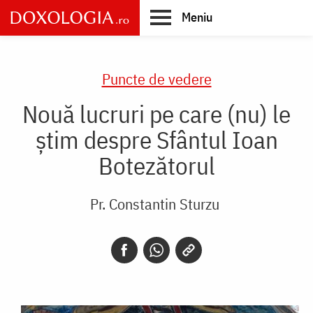
Skip
Meniu
to
main
Main
content
navigation
Puncte de vedere
Nouă lucruri pe care (nu) le
știm despre Sfântul Ioan
Botezătorul
Pr. Constantin Sturzu