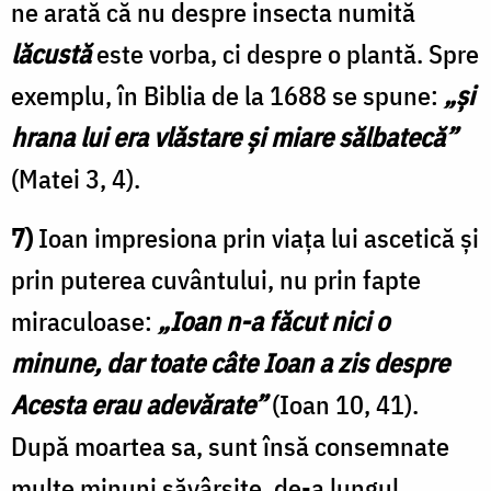
ne arată că nu despre insecta numită
lăcustă
este vorba, ci despre o plantă. Spre
exemplu, în Biblia de la 1688 se spune:
„și
hrana lui era vlăstare și miare sălbatecă”
(Matei 3, 4).
7)
Ioan impresiona prin viața lui ascetică și
prin puterea cuvântului, nu prin fapte
miraculoase:
„Ioan n-a făcut nici o
minune, dar toate câte Ioan a zis despre
Acesta erau adevărate”
(Ioan 10, 41).
După moartea sa, sunt însă consemnate
multe minuni săvârșite, de-a lungul