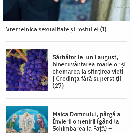
Vremelnica sexualitate și rostul ei (I)
Sărbătorile lunii august,
binecuvântarea roadelor și
chemarea la sfințirea vieții
| Credința fără superstiții
(27)
Maica Domnului, pârgă a
Învierii omenirii (gând la
Schimbarea la Față) –