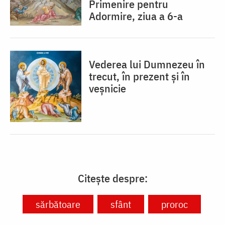
Primenire pentru
Adormire, ziua a 6-a
Vederea lui Dumnezeu în
trecut, în prezent și în
veșnicie
Citește despre:
sărbătoare
sfânt
proroc