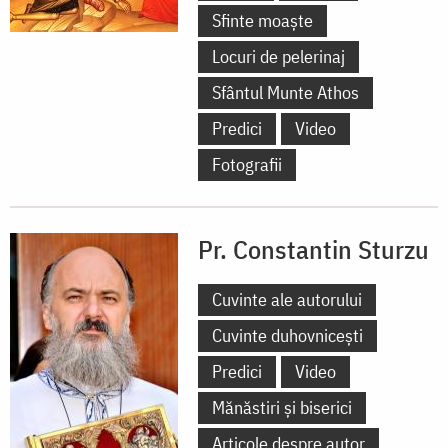
Sfinte moaște
Locuri de pelerinaj
Sfântul Munte Athos
Predici
Video
Fotografii
Pr. Constantin Sturzu
Cuvinte ale autorului
Cuvinte duhovnicești
Predici
Video
Mănăstiri și biserici
Articole despre autor