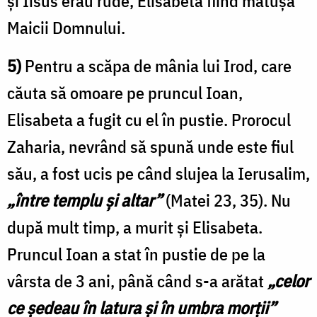
și Iisus erau rude, Elisabeta fiind mătușa
Maicii Domnului.
5)
Pentru a scăpa de mânia lui Irod, care
căuta să omoare pe pruncul Ioan,
Elisabeta a fugit cu el în pustie. Prorocul
Zaharia, nevrând să spună unde este fiul
său, a fost ucis pe când slujea la Ierusalim,
„între templu și altar”
(Matei 23, 35). Nu
după mult timp, a murit și Elisabeta.
Pruncul Ioan a stat în pustie de pe la
vârsta de 3 ani, până când s-a arătat
„celor
ce ședeau în latura și în umbra morții”