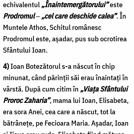
echivalentul
„Înaintemergătorului”
este
Prodromul
‒
„cel care deschide calea”
. În
Muntele Athos, Schitul românesc
Prodromul este, așadar, pus sub ocrotirea
Sfântului Ioan.
4)
Ioan Botezătorul s-a născut în chip
minunat, când părinții săi erau înaintați în
vârstă. După cum citim în
„Viața Sfântului
Proroc Zaharia”
, mama lui Ioan, Elisabeta,
era sora Anei, cea care a născut, tot la
bătrânețe, pe Fecioara Maria. Așadar, Ioan