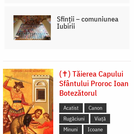
Sfinții – comuniunea
Iubirii
(✝) Tăierea Capului
Sfântului Proroc Ioan
Botezătorul
Acatist
Canon
Rugăciuni
Viață
Minuni
Icoane