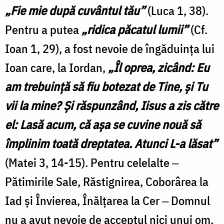
„Fie mie după cuvântul tău”
(Luca 1, 38).
Pentru a putea
„ridica păcatul lumii”
(Cf.
Ioan 1, 29), a fost nevoie de îngăduința lui
Ioan care, la Iordan,
„Îl oprea, zicând: Eu
am trebuinţă să fiu botezat de Tine, şi Tu
vii la mine? Şi răspunzând, Iisus a zis către
el: Lasă acum, că aşa se cuvine nouă să
împlinim toată dreptatea. Atunci L-a lăsat”
(Matei 3, 14-15). Pentru celelalte ‒
Pătimirile Sale, Răstignirea, Coborârea la
Iad și Învierea, Înălțarea la Cer ‒ Domnul
nu a avut nevoie de acceptul nici unui om.