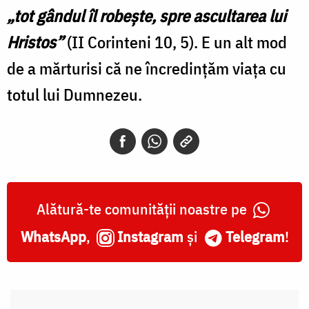
„tot gândul îl robește, spre ascultarea lui
Hristos”
(II Corinteni 10, 5). E un alt mod
de a mărturisi că ne încredințăm viața cu
totul lui Dumnezeu.
Alătură-te comunității noastre pe
WhatsApp
,
Instagram
și
Telegram
!