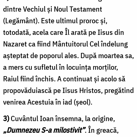
dintre Vechiul și Noul Testament
(Legământ). Este ultimul proroc și,
totodată, acela care Îl arată pe Iisus din
Nazaret ca fiind Mântuitorul Cel îndelung
așteptat de poporul ales. După moartea sa,
a mers cu sufletul în locuința morților,
Raiul fiind închis. A continuat și acolo să
propovăduiască pe Iisus Hristos, pregătind
venirea Acestuia în iad (șeol).
3)
Cuvântul Ioan însemna, la origine,
„Dumnezeu S-a milostivit”
. În greacă,