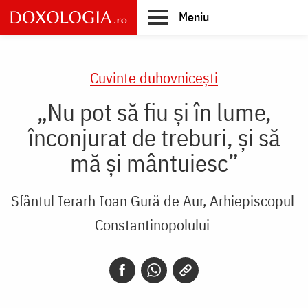
Skip
Meniu
to
main
Main
content
navigation
Cuvinte duhovnicești
„Nu pot să fiu și în lume,
înconjurat de treburi, și să
mă și mântuiesc”
Sfântul Ierarh Ioan Gură de Aur, Arhiepiscopul
Constantinopolului