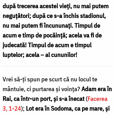
după trecerea acestei vieți, nu mai putem
neguțători; după ce s-a închis stadionul,
nu mai putem fi încununați. Timpul de
acum e timp de pocăință; acela va fi de
judecată! Timpul de acum e timpul
luptelor; acela – al cununilor!
Vrei să-ți spun pe scurt că nu locul te
mântuie, ci purtarea și voința?
Adam era în
Rai, ca într-un port, și s-a înecat
(
Facerea
3, 1-24
);
Lot era în Sodoma, ca pe mare, și