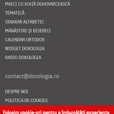
MAICI CU VIAȚĂ DUHOVNICEASCĂ
TEMATICĂ
SINAXAR ALFABETIC
MĂNĂSTIRI ȘI BISERICI
CALENDAR ORTODOX
WIDGET DOXOLOGIA
RADIO DOXOLOGIA
DESPRE NOI
POLITICA DE COOKIES
DONEAZĂ ONLINE PENTRU CATEDRALA NAȚIONALĂ
Folosim cookie-uri pentru a îmbunătăți experiența