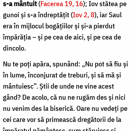
s-a mântuit
(
Facerea 19, 16
); Iov stătea pe
gunoi și s-a îndreptățit (
Iov 2, 8
), iar Saul
era în mijlocul bogățiilor și și-a pierdut
împărăția – și pe cea de aici, și pe cea de
dincolo.
Nu te poți apăra, spunând: „Nu pot să fiu și
în lume, înconjurat de treburi, și să mă și
mântuiesc”. Știi de unde ne vine acest
gând? De acolo, că nu ne rugăm des și nici
nu venim des la biserică. Oare nu vedeți pe
cei care vor să primească dregătorii de la
împăratul pământesc, cum stăruiesc și