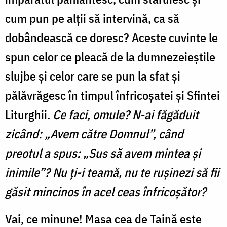
cum pun pe alții să intervină, ca să
dobândească ce doresc? Aceste cuvinte le
spun celor ce pleacă de la dumnezeieștile
slujbe și celor care se pun la sfat și
pălăvrăgesc în timpul înfricoșatei și Sfintei
Liturghii.
Ce faci, omule? N-ai făgăduit
zicând: „Avem către Domnul”, când
preotul a spus: „Sus să avem mintea și
inimile”? Nu ți-i teamă, nu te rușinezi să fii
găsit mincinos în acel ceas înfricoșător?
Vai, ce minune! Masa cea de Taină este