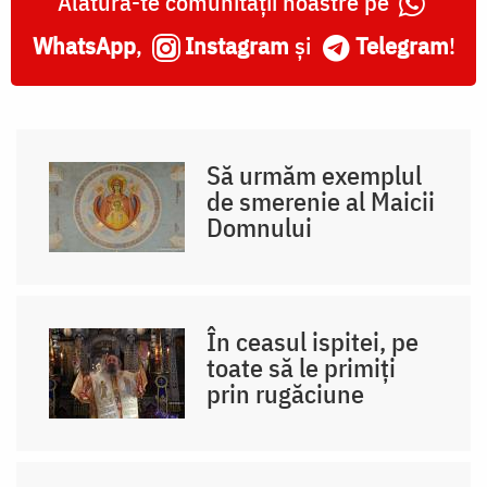
Alătură-te comunității noastre pe
WhatsApp
,
Instagram
și
Telegram
!
Să urmăm exemplul
de smerenie al Maicii
Domnului
În ceasul ispitei, pe
toate să le primiți
prin rugăciune