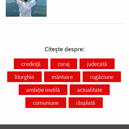
Citește despre:
credință
curaj
judecată
liturghie
mântuire
rugăciune
ambiție inutilă
actualitate
comuniune
răsplată