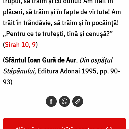
trupul, să trăim și cu duhul! Am trăit în
plăceri, să trăim și în fapte de virtute! Am
trăit în trândăvie, să trăim și în pocăință!
„Pentru ce te trufești, tină și cenușă?”
(
Sirah 10, 9
)
(
Sfântul Ioan Gură de Aur
,
Din ospățul
Stăpânului,
Editura Adonai 1995, pp. 90-
93)