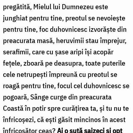
pregătită, Mielul lui Dumnezeu este
junghiat pentru tine, preotul se nevoiește
pentru tine, foc duhovnicesc izvorăște din
preacurata masă, heruvimii stau împrejur,
serafimii, care cu șase aripi își acopăr
fețele, zboară pe deasupra, toate puterile
cele netrupești împreună cu preotul se
roagă pentru tine, focul cel duhovnicesc se
pogoară, Sânge curge din preacurata
Coastă în potir spre curățirea ta, și tu nu te
înfricoșezi, că ești găsit mincinos în acest
înfricoșător ceas?
Ai o sută șaizeci și opt