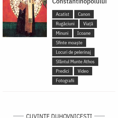
Constantinopolului
Acatist
Canon
Rugăciuni
Viață
Minuni
Icoane
Sfinte moaște
Locuri de pelerinaj
Sfântul Munte Athos
Predici
Video
Fotografii
CUVINTE DUHOVNICEȘTI