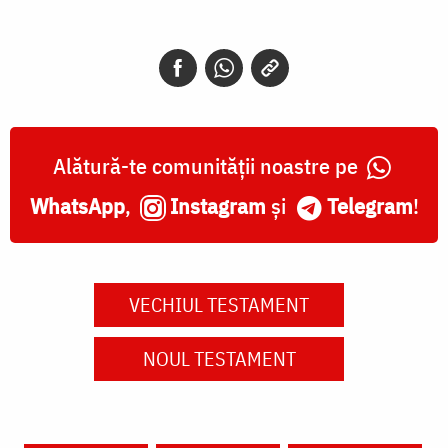
Alătură-te comunității noastre pe
WhatsApp
,
Instagram
și
Telegram
!
VECHIUL TESTAMENT
NOUL TESTAMENT