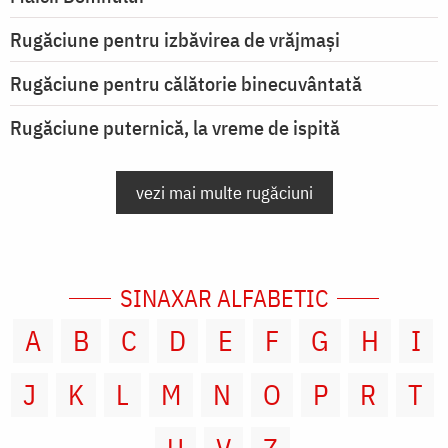
Rugăciune pentru izbăvirea de vrăjmași
Rugăciune pentru călătorie binecuvântată
Rugăciune puternică, la vreme de ispită
vezi mai multe rugăciuni
SINAXAR ALFABETIC
A
B
C
D
E
F
G
H
I
J
K
L
M
N
O
P
R
T