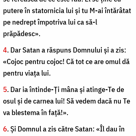
putere în statornicia lui şi tu M-ai întărâtat
pe nedrept împotriva lui ca să-l
prăpădesc».
4
. Dar Satan a răspuns Domnului şi a zis:
«Cojoc pentru cojoc! Că tot ce are omul dă
pentru viaţa lui.
5
. Dar ia întinde-Ți mâna şi atinge-Te de
osul şi de carnea lui! Să vedem dacă nu Te
va blestema în faţă!».
6
. Şi Domnul a zis către Satan: «Îl dau în