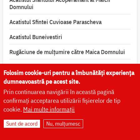
Domnului
Acatistul Sfintei Cuvioase Parascheva
Acatistul Buneivestiri
Rugăciune de mulţumire către Maica Domnului
Rugăciune de mulțumire pentru binefacerile
Folosim cookie-uri pentru a îmbunătăți experiența
primite de la Dumnezeu
dumneavoastră pe acest site.
Prin continuarea navigării în această pagină
confirmați acceptarea utilizării fișierelor de tip
Rugăciuni către sfinții zilei
cookie.
Mai multe informații
Sunt de acord
Nu, mulțumesc
Troparul Sfântului Ierarh Miron, Episcopul Cretei