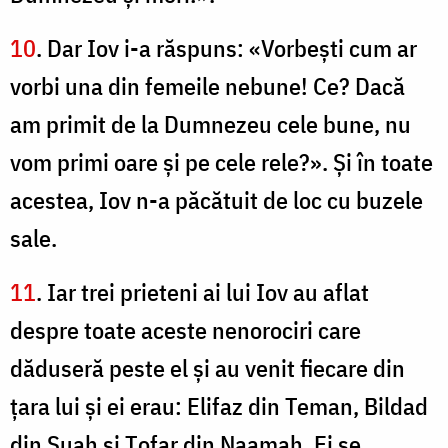
10
. Dar Iov i-a răspuns: «Vorbeşti cum ar
vorbi una din femeile nebune! Ce? Dacă
am primit de la Dumnezeu cele bune, nu
vom primi oare şi pe cele rele?». Şi în toate
acestea, Iov n-a păcătuit de loc cu buzele
sale.
11
. Iar trei prieteni ai lui Iov au aflat
despre toate aceste nenorociri care
dăduseră peste el şi au venit fiecare din
ţara lui şi ei erau: Elifaz din Teman, Bildad
din Şuah şi Ţofar din Naamah. Ei se