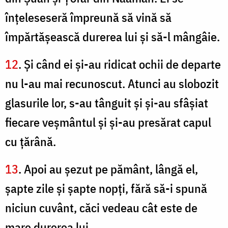
înţeleseseră împreună să vină să
împărtăşească durerea lui şi să-l mângâie.
12
. Şi când ei şi-au ridicat ochii de departe
nu l-au mai recunoscut. Atunci au slobozit
glasurile lor, s-au tânguit şi şi-au sfâşiat
fiecare veşmântul şi şi-au presărat capul
cu ţărână.
13
. Apoi au şezut pe pământ, lângă el,
şapte zile şi şapte nopţi, fără să-i spună
niciun cuvânt, căci vedeau cât este de
mare durerea lui.