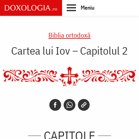
Skip
Meniu
to
main
Main
content
navigation
Biblia ortodoxă
Cartea lui Iov – Capitolul 2
CAPITOLE