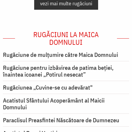
vezi mai multe rugăciuni
RUGĂCIUNI LA MAICA
DOMNULUI
Rugăciune de mulţumire către Maica Domnului
Rugăciune pentru izbăvirea de patima beției,
înaintea icoanei „Potirul nesecat”
Rugăciunea „Cuvine-se cu adevărat"
Acatistul Sfântului Acoperământ al Maicii
Domnului
Paraclisul Preasfintei Născătoare de Dumnezeu