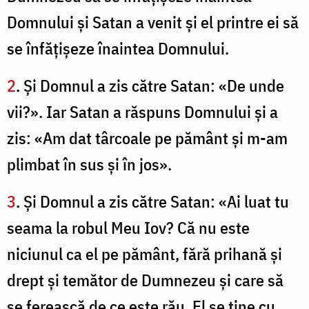
Domnului şi Satan a venit şi el printre ei să
se înfăţişeze înaintea Domnului.
2
. Şi Domnul a zis către Satan: «De unde
vii?». Iar Satan a răspuns Domnului şi a
zis: «Am dat târcoale pe pământ şi m-am
plimbat în sus şi în jos».
3
. Şi Domnul a zis către Satan: «Ai luat tu
seama la robul Meu Iov? Că nu este
niciunul ca el pe pământ, fără prihană şi
drept şi temător de Dumnezeu şi care să
se ferească de ce este rău. El se ţine cu