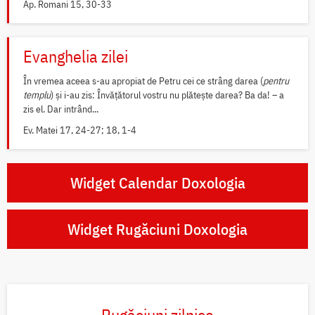
Ap. Romani 15, 30-33
Evanghelia zilei
În vremea aceea s-au apropiat de Petru cei ce strâng darea (
pentru
templu
) și i-au zis: Învățătorul vostru nu plătește darea? Ba da! – a
zis el. Dar intrând...
Ev. Matei 17, 24-27; 18, 1-4
Widget Calendar Doxologia
Widget Rugăciuni Doxologia