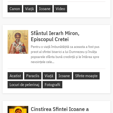
Canon
Viață
Icoane
Video
Sfântul Ierarh Miron,
Episcopul Cretei
Pentru o viață îmbunătățită ca aceasta a fost pus
preot al sfintei biserici a lui Dumnezeu și învăța
popoarele sfânta bună credință și le întărea spre
nevoințele cele...
Acatist
Paraclis
Viață
Icoane
Sfinte moaște
Locuri de pelerinaj
Fotografii
Cinstirea Sfintei Icoane a