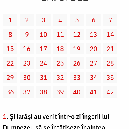
1
2
3
4
5
6
7
8
9
10
11
12
13
14
15
16
17
18
19
20
21
22
23
24
25
26
27
28
29
30
31
32
33
34
35
36
37
38
39
40
41
42
1
. Şi iarăşi au venit într-o zi îngerii lui
Dumnezeu să se înfăţişeze înaintea