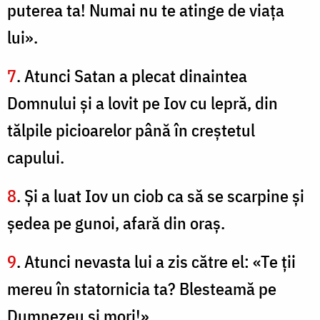
puterea ta! Numai nu te atinge de viaţa
lui».
7
. Atunci Satan a plecat dinaintea
Domnului şi a lovit pe Iov cu lepră, din
tălpile picioarelor până în creştetul
capului.
8
. Şi a luat Iov un ciob ca să se scarpine şi
şedea pe gunoi, afară din oraş.
9
. Atunci nevasta lui a zis către el: «Te ţii
mereu în statornicia ta? Blesteamă pe
Dumnezeu şi mori!».