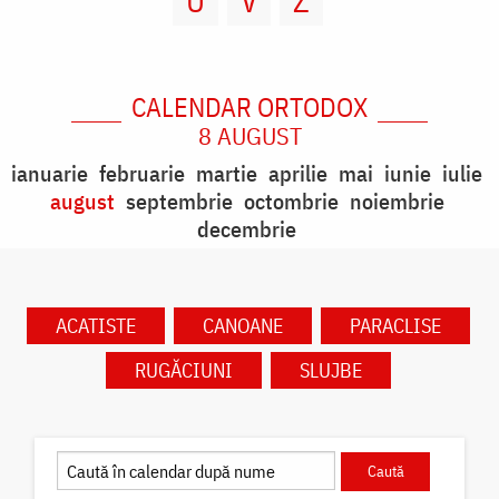
U
V
Z
CALENDAR ORTODOX
8 AUGUST
ianuarie
februarie
martie
aprilie
mai
iunie
iulie
august
septembrie
octombrie
noiembrie
decembrie
ACATISTE
CANOANE
PARACLISE
RUGĂCIUNI
SLUJBE