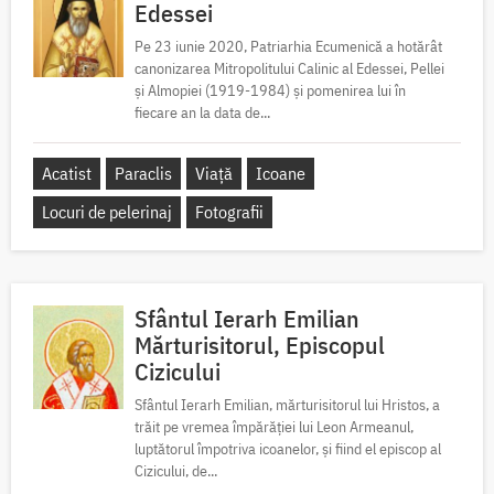
Edessei
Pe 23 iunie 2020, Patriarhia Ecumenică a hotărât
canonizarea Mitropolitului Calinic al Edessei, Pellei
și Almopiei (1919-1984) și pomenirea lui în
fiecare an la data de...
Acatist
Paraclis
Viață
Icoane
Locuri de pelerinaj
Fotografii
Sfântul Ierarh Emilian
Mărturisitorul, Episcopul
Cizicului
Sfântul Ierarh Emilian, mărturisitorul lui Hristos, a
trăit pe vremea împărăției lui Leon Armeanul,
luptătorul împotriva icoanelor, și fiind el episcop al
Cizicului, de...