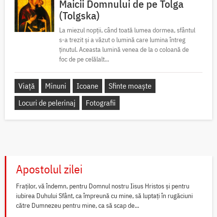
Maicii Domnului de pe Tolga
(Tolgska)
La miezul nopții, când toată lumea dormea, sfântul
s-a trezit și a văzut o lumină care lumina întreg
ținutul. Aceasta lumină venea de la o coloană de
foc de pe celălalt...
Viață
Minuni
Icoane
Sfinte moaște
Locuri de pelerinaj
Fotografii
Apostolul zilei
Fraților, vă îndemn, pentru Domnul nostru Iisus Hristos și pentru
iubirea Duhului Sfânt, ca împreună cu mine, să luptați în rugăciuni
către Dumnezeu pentru mine, ca să scap de...