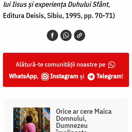
lui Iisus și experiența Duhului Sfânt
,
Editura Deisis, Sibiu, 1995, pp. 70-71)
Alătură-te comunității noastre pe
WhatsApp
,
Instagram
și
Telegram
!
Orice ar cere Maica
Domnului,
Dumnezeu