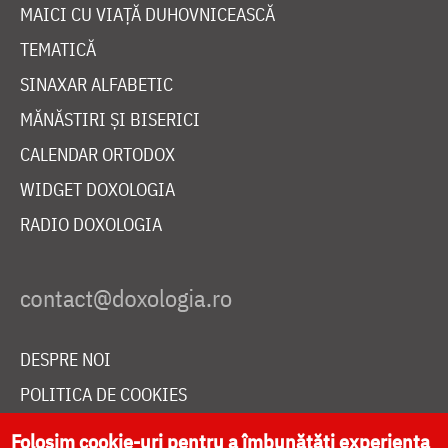
MAICI CU VIAȚĂ DUHOVNICEASCĂ
TEMATICĂ
SINAXAR ALFABETIC
MĂNĂSTIRI ȘI BISERICI
CALENDAR ORTODOX
WIDGET DOXOLOGIA
RADIO DOXOLOGIA
DESPRE NOI
POLITICA DE COOKIES
DONEAZĂ ONLINE PENTRU CATEDRALA NAȚIONALĂ
Folosim cookie-uri pentru a îmbunătăți experiența