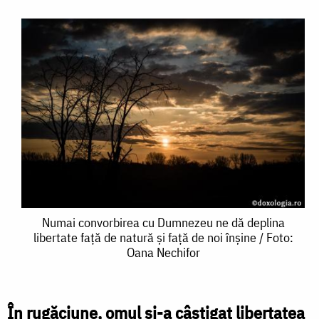
Numai
Numai convorbirea cu Dumnezeu ne dă deplina
libertate față de natură și față de noi înșine / Foto:
convorbirea
Oana Nechifor
cu
Dumnezeu
În rugăciune, omul și-a câștigat libertatea