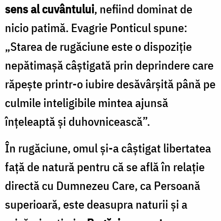
Foto:
sens al cuvântului
, nefiind dominat de
Oana
nicio patimă. Evagrie Ponticul spune:
Nechifor
„Starea de rugăciune este o dispoziție
nepătimașă câștigată prin deprindere care
răpește printr-o iubire desăvârșită până pe
culmile inteligibile mintea ajunsă
înțeleaptă și duhovnicească”.
În rugăciune, omul și-a câștigat libertatea
față de natură pentru că se află în relație
directă cu Dumnezeu Care, ca Persoană
superioară, este deasupra naturii și a