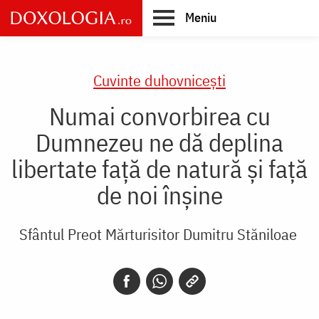
Skip
Meniu
to
main
Main
content
navigation
Cuvinte duhovnicești
Numai convorbirea cu
Dumnezeu ne dă deplina
libertate față de natură și față
de noi înșine
Sfântul Preot Mărturisitor Dumitru Stăniloae