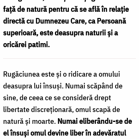
ne
față de natură pentru că se află în relație
dă
directă cu Dumnezeu Care, ca Persoană
deplina
superioară, este deasupra naturii și a
libertate
oricărei patimi.
față
de
natură
Rugăciunea este și o ridicare a omului
și
deasupra lui însuși. Numai scăpând de
față
sine, de ceea ce se consideră drept
de
libertate discreționară, omul scapă de
noi
înșine
natură și moarte.
Numai eliberându-se de
/
el însuși omul devine liber în adevăratul