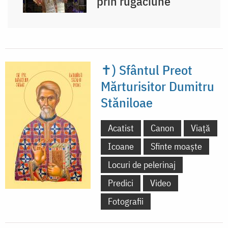
prin rugăciune
✝) Sfântul Preot
Mărturisitor Dumitru
Stăniloae
Acatist
Canon
Viață
Icoane
Sfinte moaște
Locuri de pelerinaj
Predici
Video
Fotografii