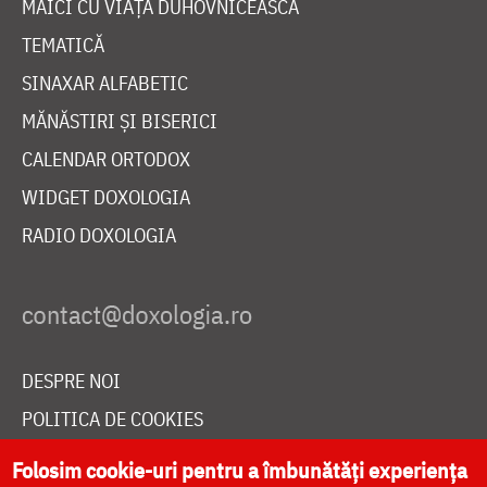
MAICI CU VIAȚĂ DUHOVNICEASCĂ
TEMATICĂ
SINAXAR ALFABETIC
MĂNĂSTIRI ȘI BISERICI
CALENDAR ORTODOX
WIDGET DOXOLOGIA
RADIO DOXOLOGIA
DESPRE NOI
POLITICA DE COOKIES
DONEAZĂ ONLINE PENTRU CATEDRALA NAȚIONALĂ
Folosim cookie-uri pentru a îmbunătăți experiența