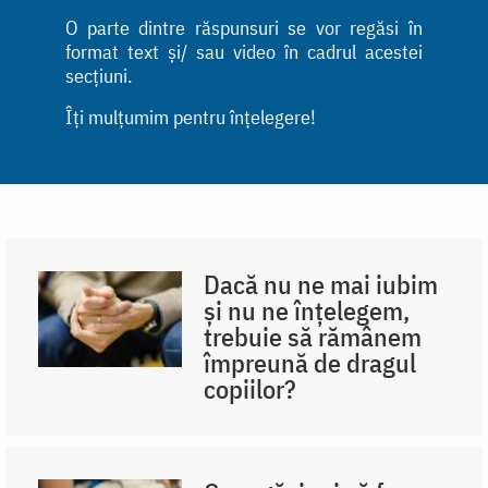
O parte dintre răspunsuri se vor regăsi în
format text și/ sau video în cadrul acestei
secțiuni.
Îți mulțumim pentru înțelegere!
Dacă nu ne mai iubim
și nu ne înțelegem,
trebuie să rămânem
împreună de dragul
copiilor?