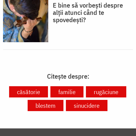
E bine să vorbești despre
alții atunci când te
spovedești?
Citește despre:
căsătorie
familie
rugăciune
blestem
sinucidere