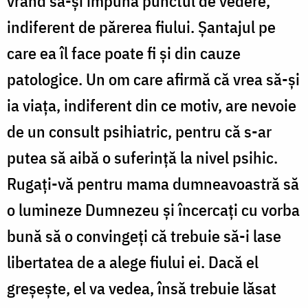
vrând să-şi impună punctul de vedere,
indiferent de părerea fiului. Şantajul pe
care ea îl face poate fi şi din cauze
patologice. Un om care afirmă că vrea să-şi
ia viaţa, indiferent din ce motiv, are nevoie
de un consult psihiatric, pentru că s-ar
putea să aibă o suferinţă la nivel psihic.
Rugaţi-vă pentru mama dumneavoastră să
o lumineze Dumnezeu şi încercaţi cu vorba
bună să o convingeţi că trebuie să-i lase
libertatea de a alege fiului ei. Dacă el
greşeşte‚ el va vedea, însă trebuie lăsat