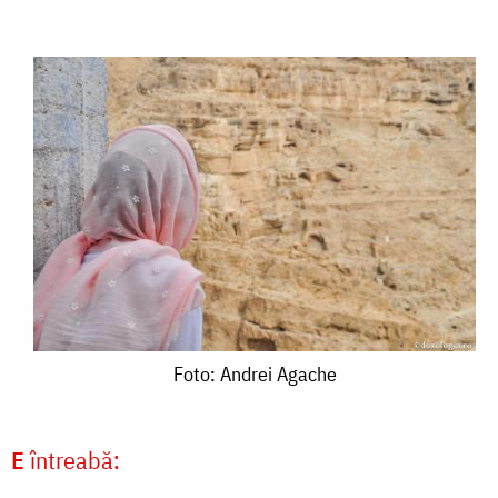
Foto:
Foto: Andrei Agache
Andrei
Agache
E
întreabă: