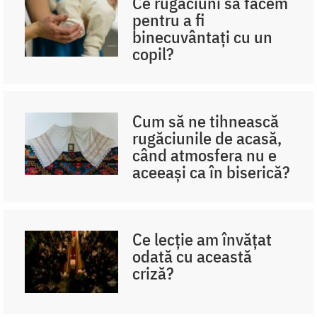
Ce rugăciuni să facem
pentru a fi
binecuvântați cu un
copil?
Cum să ne tihnească
rugăciunile de acasă,
când atmosfera nu e
aceeași ca în biserică?
Ce lecție am învățat
odată cu această
criză?