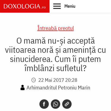
Skip
Meniu
to
main
Main
content
navigation
Întreabă preotul
O mamă nu-și acceptă
viitoarea noră și amenință cu
sinuciderea. Cum îi putem
îmblânzi sufletul?
22 Mai 2017 20:28
Arhimandritul Petroniu Marin