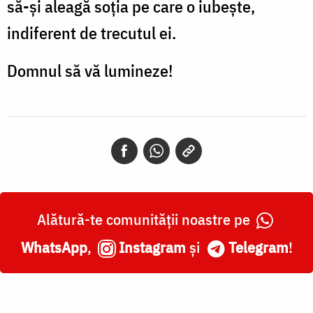
să-şi aleagă soţia pe care o iubeşte,
indiferent de trecutul ei.
Domnul să vă lumineze!
Alătură-te comunității noastre pe
WhatsApp
,
Instagram
și
Telegram
!