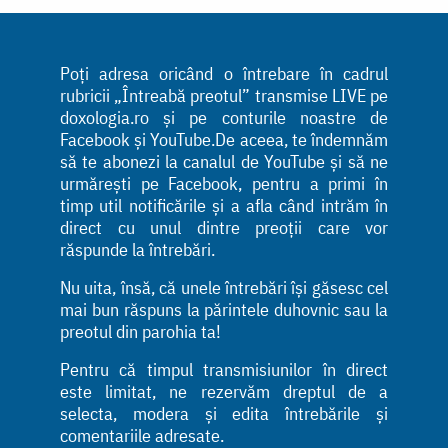
Poți adresa oricând o întrebare în cadrul
rubricii „Întreabă preotul” transmise LIVE pe
doxologia.ro și pe conturile noastre de
Facebook și YouTube.De aceea, te îndemnăm
să te abonezi la canalul de YouTube și să ne
urmărești pe Facebook, pentru a primi în
timp util notificările și a afla când intrăm în
direct cu unul dintre preoții care vor
răspunde la întrebări.
Nu uita, însă, că unele întrebări își găsesc cel
mai bun răspuns la părintele duhovnic sau la
preotul din parohia ta!
Pentru că timpul transmisiunilor în direct
este limitat, ne rezervăm dreptul de a
selecta, modera și edita întrebările și
comentariile adresate.