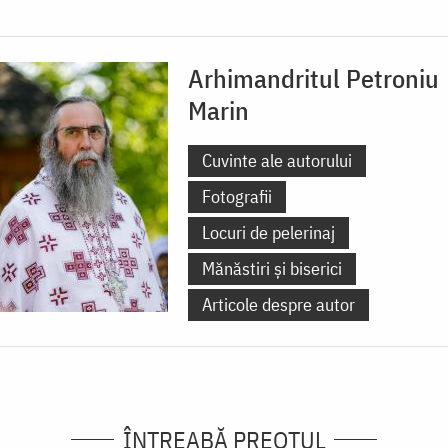
Arhimandritul Petroniu
Marin
Cuvinte ale autorului
Fotografii
Locuri de pelerinaj
Mănăstiri și biserici
Articole despre autor
ÎNTREABĂ PREOTUL