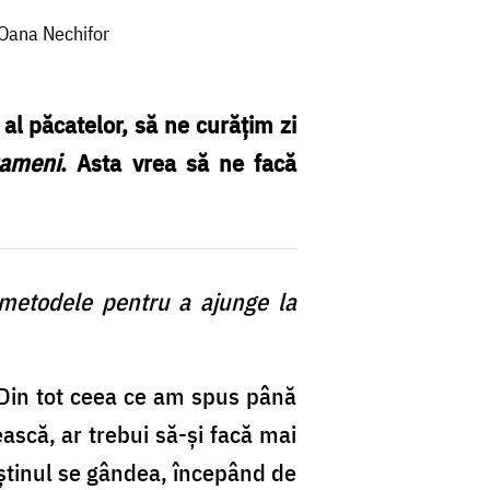
: Oana Nechifor
al păcatelor, să ne curățim zi
ameni
. Asta vrea să ne facă
t metodele pentru a ajunge la
i. Din tot ceea ce am spus până
ască, ar trebui să-și facă mai
reștinul se gândea, începând de