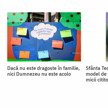
Dacă nu este dragoste în familie,
Sfânta Teo
nici Dumnezeu nu este acolo
model de 
micii citito