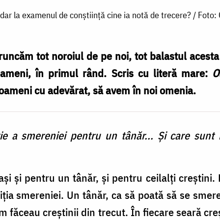
, dar la examenul de conștiință cine ia notă de trecere? / Foto
runcăm tot noroiul de pe noi, tot balastul acesta 
ameni, în primul rând. Scris cu literă mare:
O
oameni cu adevărat, să avem în noi omenia.
ție a smereniei pentru un tânăr... Și care sun
și și pentru un tânăr, și pentru ceilalți creștin
ția smereniei. Un tânăr, ca să poată să se smere
um făceau creștinii din trecut. În fiecare seară c