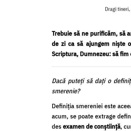
Dragi
Dragi tineri
tineri,
dar
la
Trebuie să ne purificăm, să a
examenul
de zi ca să ajungem niște o
de
Scriptura, Dumnezeu: să fim 
conștiință
cine
Dacă puteți să dați o defini
ia
smerenie?
notă
de
Definiția smereniei este aceea
trecere?
acum, se poate extrage defini
/
des
examen de conștiință
, c