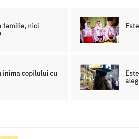
 familie, nici
Este
o
inima copilului cu
Este
aleg