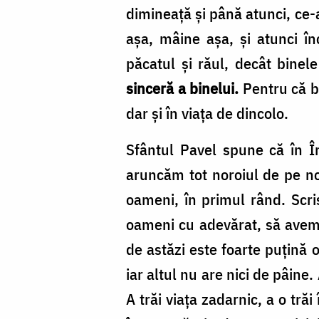
Foto:
dimineață și până atunci, ce-a
Oana
așa, mâine așa, și atunci î
Nechifor
păcatul și răul, decât binele
sinceră a binelui.
Pentru că bi
dar și în viața de dincolo.
Sfântul Pavel spune că în Î
aruncăm tot noroiul de pe noi
oameni, în primul rând. Scri
oameni cu adevărat, să avem
de astăzi este foarte puțină 
iar altul nu are nici de pâine
A trăi viața zadarnic, a o trăi