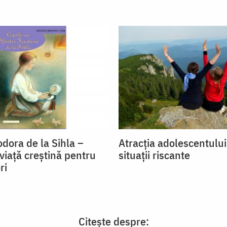
dora de la Sihla –
Atracția adolescentulu
viaţă creştină pentru
situații riscante
ri
Citește despre: