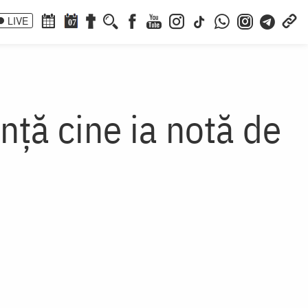
LIVE
07
ință cine ia notă de