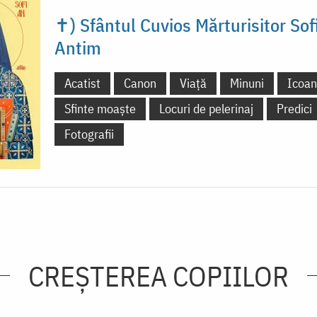
✝) Sfântul Cuvios Mărturisitor Sof
Antim
Acatist
Canon
Viață
Minuni
Icoa
Sfinte moaște
Locuri de pelerinaj
Predici
Fotografii
CREŞTEREA COPIILOR