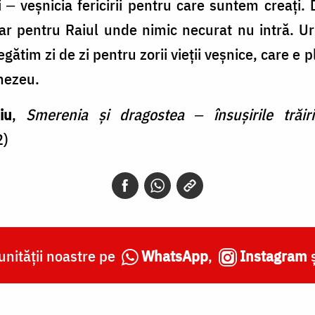
 ‒ veșnicia fericirii pentru care suntem creați
dar pentru Raiul unde nimic necurat nu intră. U
egătim zi de zi pentru zorii vieții veșnice, care e
nezeu.
iu
,
Smerenia și dragostea
‒
însușirile trăi
2)
nității noastre pe
WhatsApp
,
Instagram