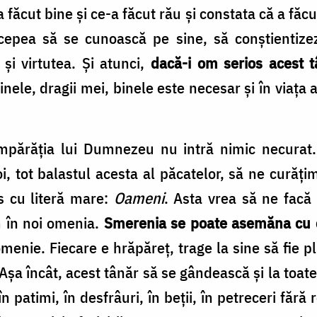
 făcut bine și ce-a făcut rău și constata că a făc
ncepea să se cunoască pe sine, să conștientiz
 și virtutea. Și atunci,
dacă-i om serios acest t
nele, dragii mei, binele este necesar și în viața ac
mpărăția lui Dumnezeu nu intră nimic necurat.
, tot balastul acesta al păcatelor, să ne curăți
s cu literă mare:
Oameni
. Asta vrea să ne facă
 în noi omenia.
Smerenia se poate asemăna cu 
omenie. Fiecare e hrăpăreț, trage la sine să fie p
. Așa încât, acest tânăr să se gândească și la toat
 în patimi, în desfrâuri, în beții, în petreceri fără