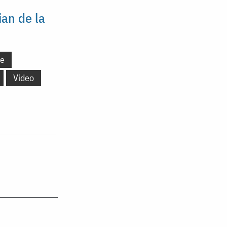
ian de la
ne
Video