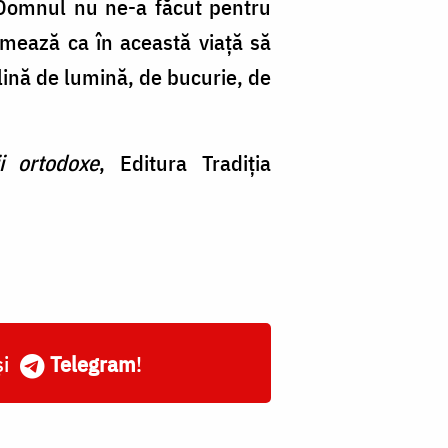
. Domnul nu ne-a făcut pentru
rmează ca în această viață să
 plină de lumină, de bucurie, de
rii ortodoxe
, Editura Tradiția
și
Telegram
!