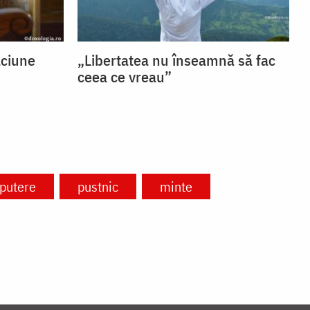
ăciune
„Libertatea nu înseamnă să fac
ceea ce vreau”
putere
pustnic
minte