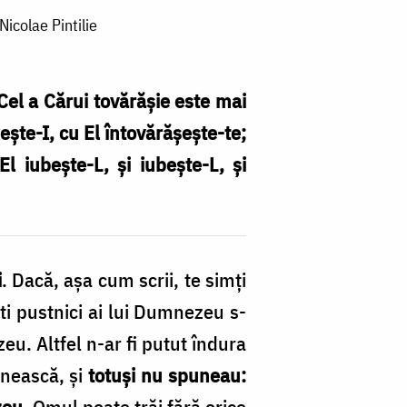
Nicolae Pintilie
Cel a Cărui tovărăşie este mai
eşte-I, cu El întovărăşeşte-te;
El iubeşte-L, şi iubeşte-L, şi
i
. Dacă, aşa cum scrii, te simţi
şti pustnici ai lui Dumnezeu s-
eu. Altfel n-ar fi putut îndura
enească, şi
totuşi nu spuneau:
zeu
. Omul poate trăi fără orice