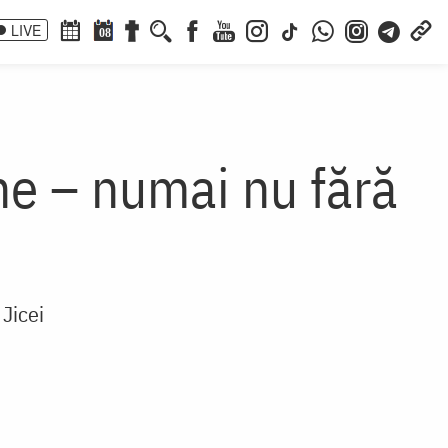
LIVE
08
ine – numai nu fără
 Jicei