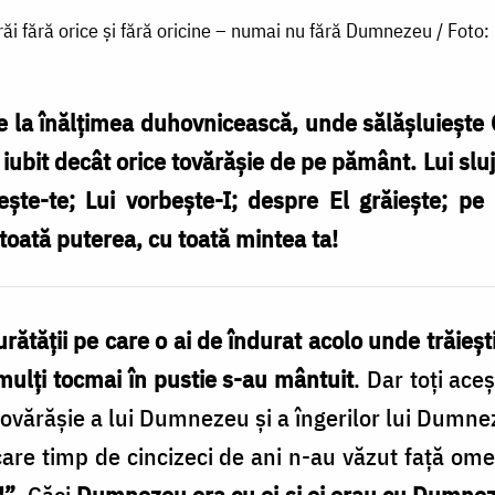
ăi fără orice și fără oricine – numai nu fără Dumnezeu / Foto: 
 la înălţimea duhovnicească, unde sălăşluieşte 
ubit decât orice tovărăşie de pe pământ. Lui sluj
şte-te; Lui vorbeşte-I; despre El grăieşte; pe 
toată puterea, cu toată mintea ta!
urătăţii pe care o ai de îndurat acolo unde trăieşt
mulţi tocmai în pustie s-au mântuit
. Dar toţi ace
tovărăşie a lui Dumnezeu şi a îngerilor lui Dumnez
i care timp de cincizeci de ani n-au văzut faţă om
!”
. Căci
Dumnezeu era cu ei şi ei erau cu Dumne