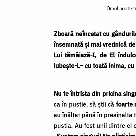
Omul
Omul poate tr
poate
trăi
fără
Zboară neîncetat cu gândurile
orice
însemnată şi mai vrednică de i
și
Lui tămâiază-I, de El îndulce
fără
iubeşte-L– cu toată inima, cu 
oricine
–
Nu te întrista din pricina sing
numai
ca în pustie, să ştii că
foarte 
nu
au înălţat până în preaînalta 
fără
pustia. Au fost unii dintre e
Dumnezeu
„Suntem singuri! Ne plictisim