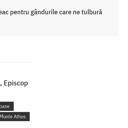
eac pentru gândurile care ne tulbură
i, Episcop
oane
 Munte Athos