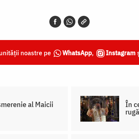
nității noastre pe
WhatsApp
,
Instagram
merenie al Maicii
În c
rug