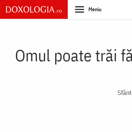
Skip
Meniu
to
main
Main
content
navigation
Omul poate trăi fă
Sfânt