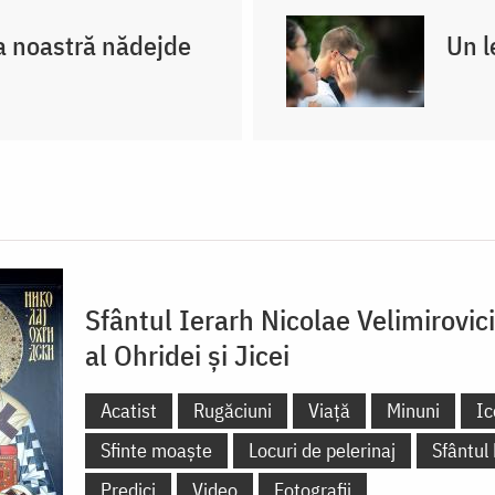
 noastră nădejde
Un l
Sfântul Ierarh Nicolae Velimirovic
al Ohridei și Jicei
Acatist
Rugăciuni
Viață
Minuni
Ic
Sfinte moaște
Locuri de pelerinaj
Sfântul
Predici
Video
Fotografii