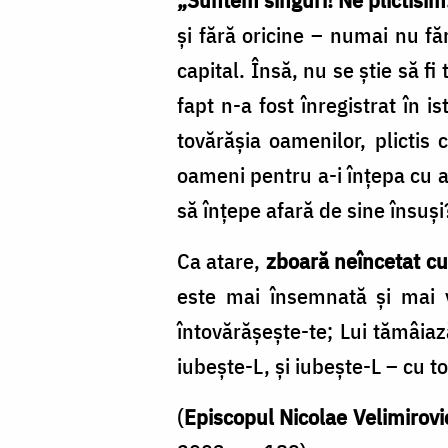
/
şi fără oricine – numai nu fă
Foto:
capital. Însă, nu se ştie să f
Nicolae
fapt n-a fost înregistrat în i
Pintilie
tovărăşia oamenilor, plictis 
oameni pentru a-i înţepa cu ac
să înţepe afară de sine însuş
Ca atare,
zboară neîncetat cu
este mai însemnată şi mai v
întovărăşeşte-te; Lui tămâiază
iubeşte-L, şi iubeşte-L – cu t
(
Episcopul Nicolae Velimirovi