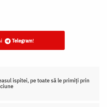
și
Telegram
!
easul ispitei, pe toate să le primiți prin
ăciune