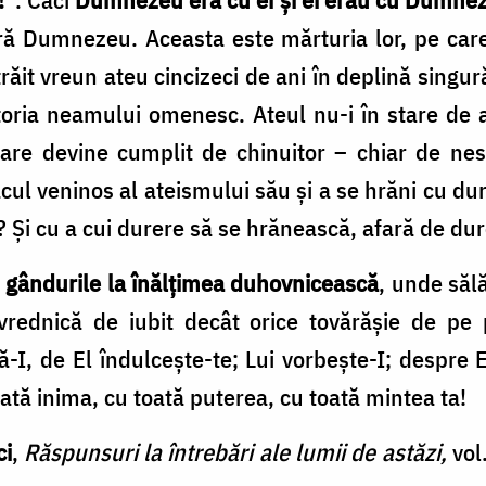
ră Dumnezeu. Aceasta este mărturia lor, pe care
i trăit vreun ateu cincizeci de ani în deplină sing
storia neamului omenesc. Ateul nu-i în stare de a
care devine cumplit de chinuitor – chiar de nesu
ul veninos al ateismului său şi a se hrăni cu dure
i? Şi cu a cui durere să se hrănească, afară de du
 gândurile la înălţimea duhovnicească
, unde săl
rednică de iubit decât orice tovărăşie de pe p
-I, de El îndulceşte-te; Lui vorbeşte-I; despre E
oată inima, cu toată puterea, cu toată mintea ta!
ci
,
Răspunsuri la întrebări ale lumii de astăzi,
vol