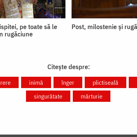
ispitei, pe toate să le
Post, milostenie și rug
in rugăciune
Citește despre:
rere
inimă
înger
plictiseală
singurătate
mărturie