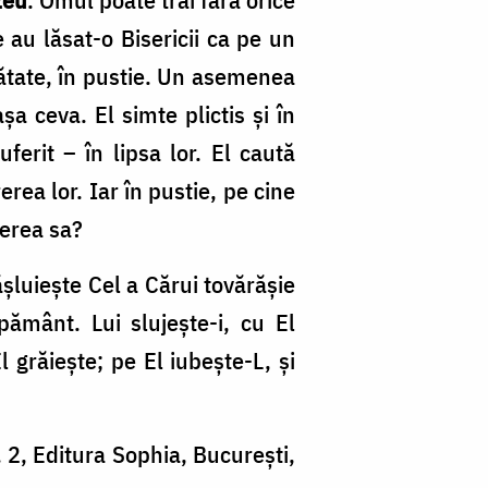
 au lăsat-o Bisericii ca pe un
urătate, în pustie. Un asemenea
şa ceva. El simte plictis şi în
ferit – în lipsa lor. El caută
rea lor. Iar în pustie, pe cine
rerea sa?
ăşluieşte Cel a Cărui tovărăşie
ământ. Lui slujeşte-i, cu El
l grăieşte; pe El iubeşte-L, şi
. 2, Editura Sophia, Bucureşti,