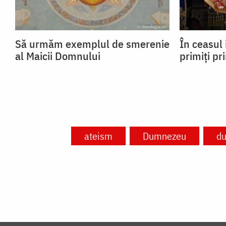
Să urmăm exemplul de smerenie
În ceasul 
al Maicii Domnului
primiți pr
ateism
Dumnezeu
du