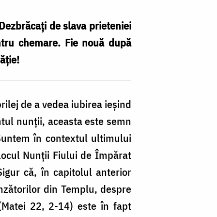
Dezbrăcați de slava prieteniei
entru chemare. Fie nouă după
ăție!
rilej de a vedea iubirea ieșind
tul nunții, aceasta este semn
untem în contextul ultimului
cul Nunții Fiului de Împărat
ur că, în capitolul anterior
ânzătorilor din Templu, despre
 (Matei 22, 2-14) este în fapt