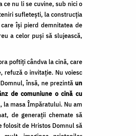
ce nu li se cuvine, sub nici o
niri sufletești, la construcția
 care își pierd demnitatea de
reu a celor puși să slujească,
ra poftiți cândva la cină, care
 refuză o invitație. Nu voiesc
. Domnul, însă, ne prezintă
un
prânz de comuniune o cină cu
tă, la masa Împăratului. Nu am
nat, de generații chemate să
 e folosit de Hristos Domnul să
i mult, imaginea prietenilor