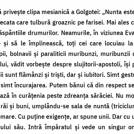
privește clipa mesianică a Golgotei: „Nunta este 
ecata care tulbură groaznic pe farisei. Mai ales că 
spântiile drumurilor. Neamurile, în viziunea Eva
e și să le împlinească, toți cei care locuiau l
iopii, bolnavii și paraliticii muribunzi, muribunzii
ui, vădit vorbește despre slujitorii-apostoli, îș
 sunt flămânzi și triști, dar și iubitori. Simt ges
Ei simt încurajarea. Putem bănui că din respect 
șează în curățenia peste zdreanța sărăciei. Nu m
 și răi și buni, umplându-se sala de nuntă (trici
hemare. Cu puține exigențe, ar spune unii. Dar cu
ului său. Intră împăratul și vede un singur 