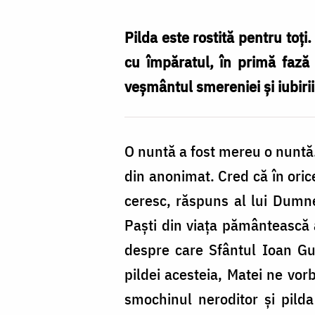
fiului
de
Pilda este rostită pentru toț
Împărat
cu împăratul, în primă fază
veșmântul smereniei și iubirii
O nuntă a fost mereu o nuntă. 
din anonimat. Cred că în ori
ceresc, răspuns al lui Dumn
Paști din viața pământească
despre care Sfântul Ioan Gu
pildei acesteia, Matei ne vor
smochinul neroditor și pilda 