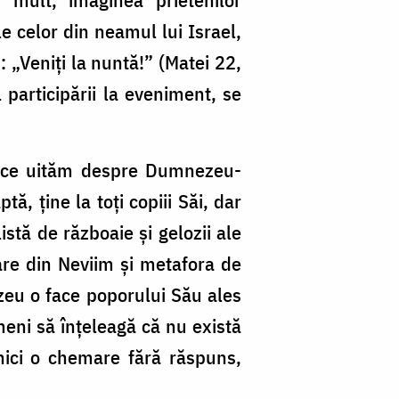
e celor din neamul lui Israel,
: „Veniți la nuntă!” (Matei 22,
 participării la eveniment, se
ea ce uităm despre Dumnezeu-
ă, ține la toți copiii Săi, dar
stă de războaie și gelozii ale
jare din Neviim și metafora de
zeu o face poporului Său ales
meni să înțeleagă că nu există
nici o chemare fără răspuns,