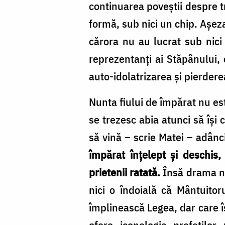
continuarea poveștii despre t
formă, sub nici un chip. Așeza
cărora nu au lucrat sub nici
reprezentanți ai Stăpânului, 
auto-idolatrizarea și pierde
Nunta fiului de împărat nu est
se trezesc abia atunci să își
să vină – scrie Matei – adân
împărat înțelept și deschis
prietenii ratată.
Însă drama nu
nici o îndoială că Mântuito
împlinească Legea, dar care îș
ofere iconologia profeților