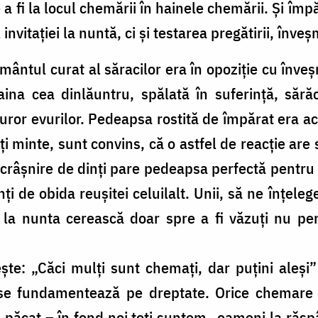
a fi la locul chemării în hainele chemării. Și împ
invitației la nuntă, ci și testarea pregătirii, înveș
mântul curat al săracilor era în opoziție cu înv
haina cea dinlăuntru, spălată în suferință, sără
uror evurilor. Pedeapsa rostită de împărat era ace
neți minte, sunt convins, că o astfel de reacție are
scrâșnire de dinți pare pedeapsa perfectă pentru 
nți de obida reușitei celuilalt. Unii, să ne înțe
g la nunta cerească doar spre a fi văzuți nu p
te: „Căci mulți sunt chemați, dar puțini aleși
se fundamentează pe dreptate. Orice chemare ce
 păcat – în fond noi toți suntem „oameni la răspâ