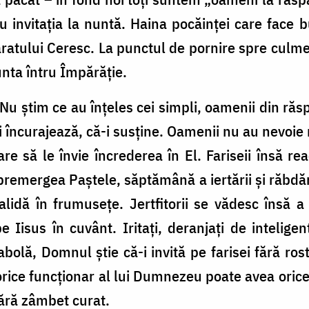
invitația la nuntă. Haina pocăinței care face b
atului Ceresc. La punctul de pornire spre culme
unta întru Împărăție.
. Nu știm ce au înțeles cei simpli, oamenii din răs
i încurajează, că-i susține. Oamenii nu au nevoie 
e să le învie încrederea în El. Fariseii însă re
remergea Paștele, săptămână a iertării și răbdăr
alidă în frumusețe. Jertfitorii se vădesc însă a f
pe Iisus în cuvânt. Iritați, deranjați de intelige
olă, Domnul știe că-i invită pe farisei fără ros
rice funcționar al lui Dumnezeu poate avea oric
 fără zâmbet curat.