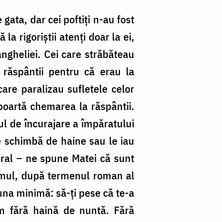
gata, dar cei poftiți n-au fost
la rigoriștii atenți doar la ei,
ngheliei. Cei care străbăteau
a răspântii pentru că erau la
 care paralizau sufletele celor
i poartă chemarea la răspântii.
tul de încurajare a împăratului
se schimbă de haine sau le iau
oral – ne spune Matei că sunt
clumul, după termenul roman al
 una minimă: să-ți pese că te-a
om fără haină de nuntă. Fără