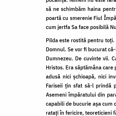
să ne schimbăm haina pentru 
poartă cu smerenie Fiul Împăr
cum jertfa Sa face posibilă N
Pilda este rostită pentru toți
Domnul. Se vor fi bucurat că-
Dumnezeu. De cuvinte vii. Car
Hristos. Era săptămâna care p
adusă nici șchioapă, nici inv
Fariseii țin sfat să-l prindă 
Asemeni împăratului din parab
capabili de bucurie așa cum o
ratați în fericire, teoreticieni