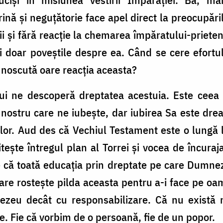
ină și neguțătorie face apel direct la preocupăril
i și fără reacție la chemarea împăratului-prieten
i doar poveștile despre ea. Când se cere efortul
unoscută oare reacția aceasta?
lui ne descoperă dreptatea acestuia. Este ce
ostru care ne iubește, dar iubirea Sa este dreapt
 lor. Aud des că Vechiul Testament este o lungă li
ește întregul plan al Torrei și vocea de încura
e că toată educația prin dreptate pe care Dumne
are rostește pilda aceasta pentru a-i face pe oa
zeu decât cu responsabilizare. Că nu există 
. Fie că vorbim de o persoană, fie de un popor.