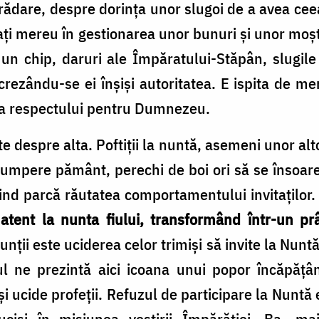
rădare, despre dorința unor slugoi de a avea ceea 
ți mereu în gestionarea unor bunuri și unor moște
 un chip, daruri ale Împăratului-Stăpân, slugile
crezându-se ei înșiși autoritatea. E ispita de me
rea respectului pentru Dumnezeu.
e despre alta. Poftiții la nuntă, asemeni unor alto
 cumpere pământ, perechi de boi ori să se însoare,
cind parcă răutatea comportamentului invitaților
, atent la nunta fiului, transformând într-un 
nții este uciderea celor trimiși să invite la Nun
rul ne prezintă aici icoana unui popor încăpățâ
i ucide profeții. Refuzul de participare la Nuntă
 uciși în misiunea vestirii Împărăției. Ba, ma