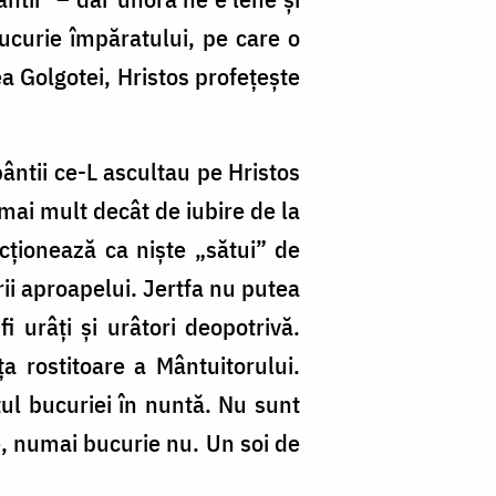
ucurie împăratului, pe care o
a Golgotei, Hristos profețește
pântii ce-L ascultau pe Hristos
mai mult decât de iubire de la
acționează ca niște „sătui” de
ii aproapelui. Jertfa nu putea
i urâți și urâtori deopotrivă.
nța rostitoare a Mântuitorului.
tul bucuriei în nuntă. Nu sunt
e, numai bucurie nu. Un soi de