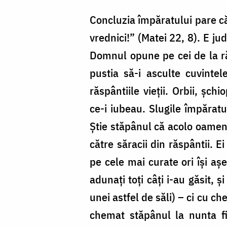
Concluzia împăratului pare că 
vrednici!” (Matei 22, 8). E jud
Domnul opune pe cei de la ră
pustia să-i asculte cuvintel
răspântiile vieții. Orbii, șch
ce-i iubeau. Slugile împăratul
Știe stăpânul că acolo oamenii
către săracii din răspântii. 
pe cele mai curate ori își a
adunați toți câți i-au găsit,
unei astfel de săli) – ci cu c
chemat stăpânul la nunta fi