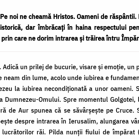
i. Pe noi ne cheamă Hristos. Oameni de răspântii. 
 istorică, dar îmbrăcați în haina respectului p
 prin care ne dorim intrarea și trăirea întru Împăr
Adică un prilej de bucurie, visare și emoție, un p
ce neam din lume, acolo unde iubirea e fundamen
ezeu la iubirea necondiționată a unor oameni. S
 a Dumnezeu-Omului. Spre momentul Golgotei, lo
ră de Aur spunea că se săvârșește pe Cruce. Sig
bește despre intrarea în Ierusalim, alungarea v
lucrătorilor răi. Pilda nunții fiului de împărat