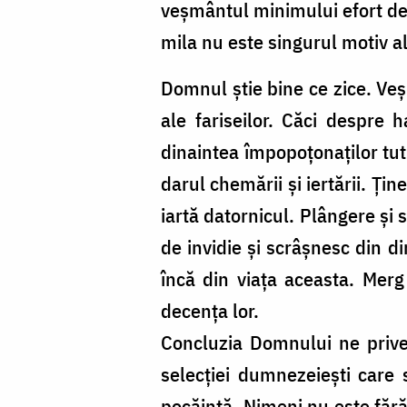
veșmântul minimului efort de 
mila nu este singurul motiv al 
Domnul știe bine ce zice. Veș
ale fariseilor. Căci despre 
dinaintea împopoțonaților tut
darul chemării și iertării. Ți
iartă datornicul. Plângere și 
de invidie și scrâșnesc din di
încă din viața aceasta. Mer
decența lor.
Concluzia Domnului ne priveș
selecției dumnezeiești care 
pocăință. Nimeni nu este fără