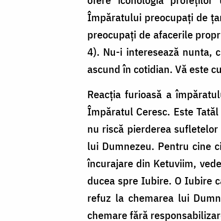
Împăratului preocupați de țar
preocupați de afacerile propri
4). Nu-i interesează nunta, c
ascund în cotidian. Vă este c
Reacția furioasă a împăratu
Împăratul Ceresc. Este Tatăl n
nu riscă pierderea sufletelor
lui Dumnezeu. Pentru cine cit
încurajare din Ketuviim, ved
ducea spre Iubire. O Iubire c
refuz la chemarea lui Dumne
chemare fără responsabilizare