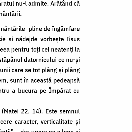
ăratul nu-l admite. Arătând că
mântării.
eșmântările pline de îngâmfare
cie și nădejde vorbește Iisus
ea pentru toți cei neatenți la
 stăpânul datornicului ce nu-și
unii care se tot plâng și plâng
legem, sunt în această pedeapsă
entru a bucura pe Împărat cu
” (Matei 22, 14). Este semnul
re caracter, verticalitate și
ntii” – dar unora ne e lene și