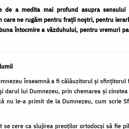
re de a medita mai profund asupra sensului 
 în care ne rugăm pentru fraţii noştri, pentru ierar
 buna întocmire a văzduhului, pentru vremuri pa
 lumii
Dumnezeu înseamnă a fi călăuzitorul şi sfinţitorul 
şi darul lui Dumnezeu, prin chemarea şi cinstea
că nu le-a primit de la Dumnezeu, cum scrie Sf
 se cere ca slujirea preoţilor ortodocşi să fie 