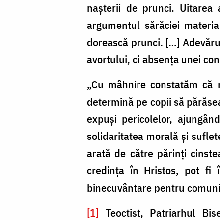
naşterii de prunci. Uitarea
argumentul sărăciei material
dorească prunci. […] Adevărul
avortului, ci absenţa unei conv
„Cu mâhnire constatăm că mai 
determină pe copii să părăseas
expuşi pericolelor, ajungând
solidaritatea morală şi sufle
arată de către părinţi cinste
credinţa în Hristos, pot fi 
binecuvântare pentru comuni
[1]
Teoctist, Patriarhul Bi