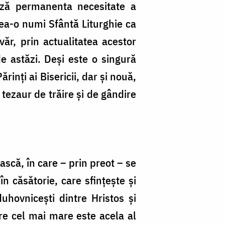
iază permanenta necesitate a
utea-o numi Sfântă Liturghie ca
văr, prin actualitatea acestor
de astăzi. Deşi este o singură
inţi ai Bisericii, dar şi nouă,
tezaur de trăire şi de gândire
ască, în care – prin preot – se
n căsătorie, care sfinţeşte şi
duhovniceşti dintre Hristos şi
are cel mai mare este acela al