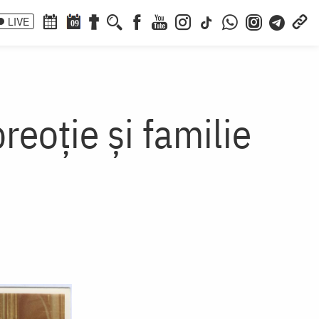
LIVE
09
reoție și familie