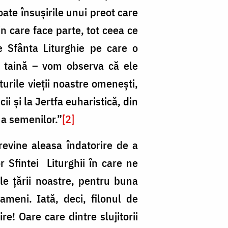
oate însuşirile unui preot care
din care face parte, tot ceea ce
te Sfânta Liturghie pe care o
n taină – vom observa că ele
urile vieţii noastre omeneşti,
i şi la Jertfa euharistică, din
i a semenilor.”
[2]
 revine aleasa îndatorire de a
 Sfintei Liturghii în care ne
ele ţării noastre, pentru buna
meni. Iată, deci, filonul de
e! Oare care dintre slujitorii