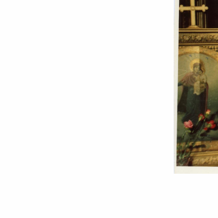
Patriarhul
Teoctist:
gânduri