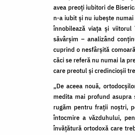
avea preoţi iubitori de Biseri
n-a iubit şi nu iubeşte numai a
înnobilează viaţa şi viitoru
săvârşim – analizând conţin
cuprind o nesfârşită comoară 
căci se referă nu numai la pre
care preotul şi credincioşii tr
„De aceea nouă, ortodocşilor,
medita mai profund asupra se
rugăm pentru fraţii noştri, p
întocmire a văzduhului, pen
învăţătură ortodoxă care treb