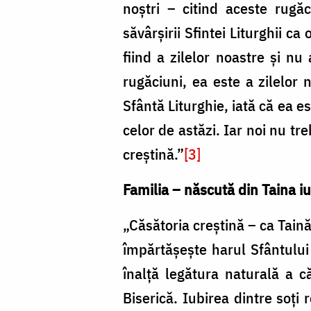
noştri – citind aceste rugă
săvârşirii Sfintei Liturghii c
fiind a zilelor noastre şi nu
rugăciuni, ea este a zilelor 
Sfântă Liturghie, iată că ea e
celor de astăzi. Iar noi nu t
creştină.”
[3]
Familia – născută din Taina iu
„Căsătoria creştină – ca Taină
împărtăşeşte harul Sfântului 
înalţă legătura naturală a că
Biserică. Iubirea dintre soţi