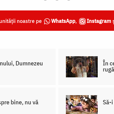
nității noastre pe
WhatsApp
,
Instagram
mnului, Dumnezeu
În c
rug
spre bine, nu vă
Să-i