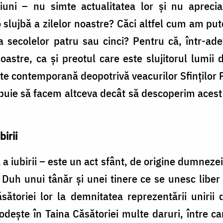
ciuni – nu simte actualitatea lor şi nu aprec
a o slujbă a zilelor noastre? Căci altfel cum am p
 a secolelor patru sau cinci? Pentru că, într-ade
noastre, ca şi preotul care este slujitorul lumii 
ste contemporană deopotrivă veacurilor Sfinţilor Păr
rebuie să facem altceva decât să descoperim acest 
birii
 a iubirii – este un act sfânt, de origine dumnezei
Duh unui tânăr şi unei tinere ce se unesc liber î
sătoriei lor la demnitatea reprezentării unirii 
 rodeşte în Taina Căsătoriei multe daruri, între c