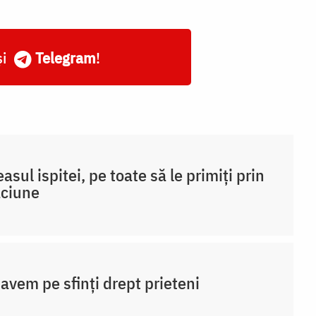
și
Telegram
!
easul ispitei, pe toate să le primiți prin
ăciune
 avem pe sfinți drept prieteni