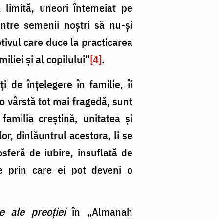
 limită, uneori întemeiat pe
intre semenii noştri să nu-şi
tivul care duce la practicarea
iliei şi al copilului”
[4]
.
i de înţelegere în familie, îi
 o vârstă tot mai fragedă, sunt
familia creştină, unitatea şi
r, dinlăuntrul acestora, li se
osferă de iubire, insuflată de
ele prin care ei pot deveni o
e ale preoţiei
în „Almanah