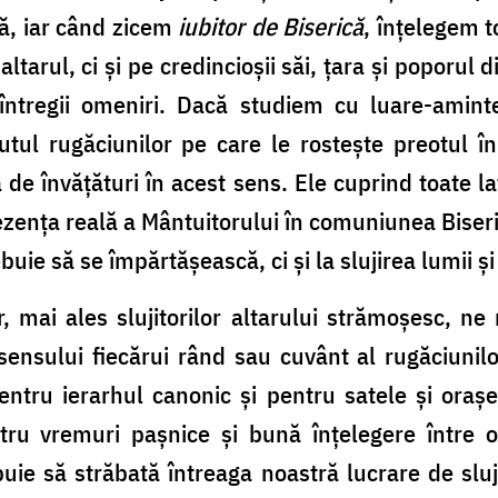
că, iar când zicem
iubitor de Biserică
, înţelegem t
ltarul, ci şi pe credincioşii săi, ţara şi poporul 
l întregii omeniri. Dacă studiem cu luare-amin
utul rugăciunilor pe care le rosteşte preotul î
de învăţături în acest sens. Ele cuprind toate lat
zenţa reală a Mântuitorului în comuniunea Biserici
ebuie să se împărtăşească, ci şi la slujirea lumii ş
 mai ales slujitorilor altarului strămoşesc, ne
nsului fiecărui rând sau cuvânt al rugăciunilor
entru ierarhul canonic şi pentru satele şi oraş
tru vremuri paşnice şi bună înţelegere între oa
uie să străbată întreaga noastră lucrare de slujir