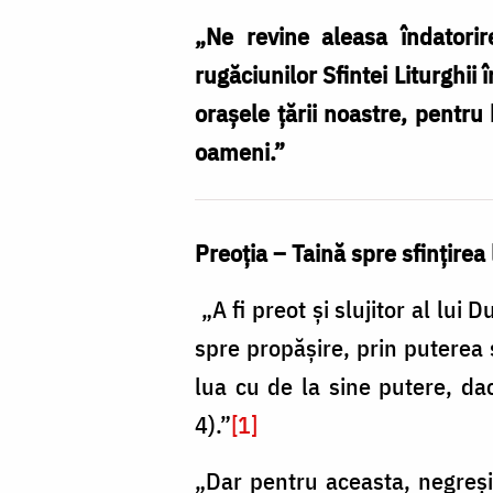
despre
„Ne revine aleasa îndatori
preoție
rugăciunilor Sfintei Liturghii
și
oraşele ţării noastre, pentru
familie
oameni.”
Preoţia – Taină spre sfinţirea
„A fi preot şi slujitor al lui 
spre propăşire, prin puterea 
lua cu de la sine putere, da
4).”
[1]
„Dar pentru aceasta, negreşit