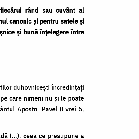
fiecărui rând sau cuvânt al
hul canonic şi pentru satele şi
şnice şi bună înţelegere între
fiilor duhovniceşti încredinţaţi
 pe care nimeni nu şi le poate
ântul Apostol Pavel (Evrei 5,
pildă (…), ceea ce presupune a