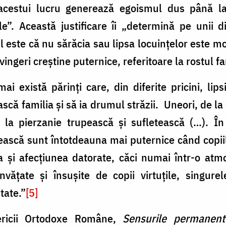
 acestui lucru generează egoismul dus până la
e”. Această justificare îi „determină pe unii d
 este că nu sărăcia sau lipsa locuinţelor este mo
ingeri creştine puternice, referitoare la rostul fam
există părinţi care, din diferite pricini, lipsiţ
că familia şi să ia drumul străzii. Uneori, de la
 la pierzanie trupească şi sufletească (…). În 
tească sunt întotdeauna mai puternice când copiilo
a şi afecţiunea datorate, căci numai într-o atm
învăţate şi însuşite de copii virtuţile, singur
tate.”
[5]
sericii Ortodoxe Române,
Sensurile permanent