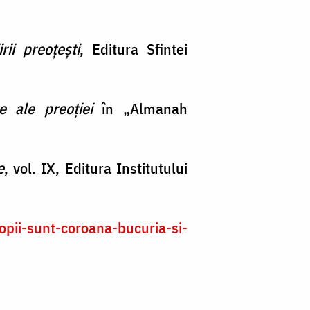
rii preoţeşti
, Editura Sfintei
e ale preoţiei
în „Almanah
e
, vol. IX, Editura Institutului
copii-sunt-coroana-bucuria-si-