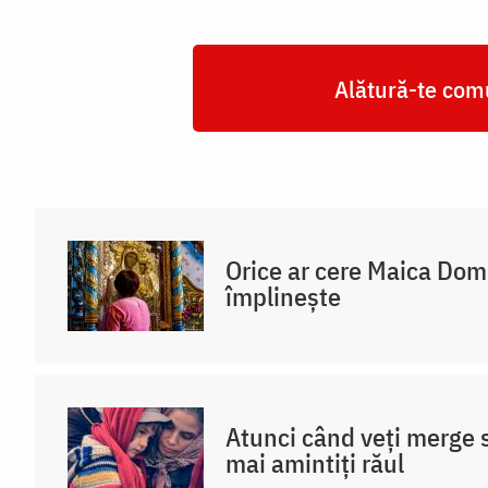
Alătură-te comu
Orice ar cere Maica Do
împlinește
Atunci când veți merge 
mai amintiți răul