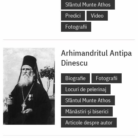
Sfântul Munte Athos
Predici
Video
Fotografii
Arhimandritul Antipa
Dinescu
Biografie
Fotografii
Locuri de pelerinaj
Sfântul Munte Athos
Mănăstiri și biserici
Articole despre autor