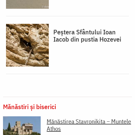
Peștera Sfântului Ioan
Iacob din pustia Hozevei
Mănăstiri și biserici
Mănăstirea Stavronikita – Muntele
Athos