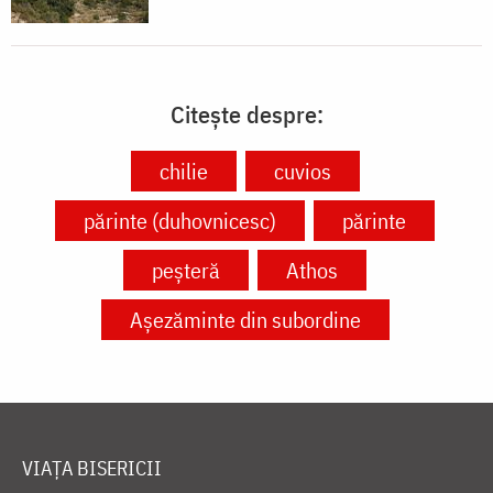
Citește despre:
chilie
cuvios
părinte (duhovnicesc)
părinte
peșteră
Athos
Așezăminte din subordine
VIAȚA BISERICII