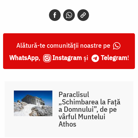
Alătură-te comunității noastre pe
WhatsApp
,
Instagram
și
Telegram
!
Paraclisul
„Schimbarea la Față
a Domnului”, de pe
vârful Muntelui
Athos