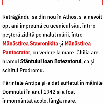
C
Retrăgându-se din nou în Athos, s-a nevoit
opt ani împreună cu ucenicul său, într-o
peşteră zidită pe malul mării, între
Mănăstirea Stavronikita
şi
Mănăstirea
Pantocrator
, cu vedere la mare. Chilia are
hramul
Sfântului loan Botezatorul
, ca şi
schitul Prodromu.
Părintele Antipa şi-a dat sufletul în mâinile
Domnului în anul 1942 şi a fost
înmormântat acolo, lângă mare.