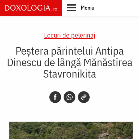
Skip
Meniu
to
main
Main
content
navigation
Locuri de pelerinaj
Peștera părintelui Antipa
Dinescu de lângă Mănăstirea
Stavronikita