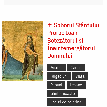
✝ Soborul Sfântului
Proroc Ioan
Botezătorul și
Înaintemergătorul
Domnului
Acatist
Canon
Rugăciuni
Viață
Minuni
Icoane
Sfinte moaște
Locuri de pelerinaj