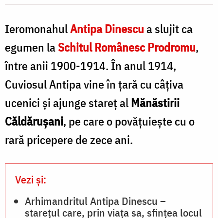
Stavronikita
Ieromonahul
Antipa Dinescu
a slujit ca
/
Foto:
egumen la
Schitul Românesc Prodromu
,
pr.
între anii 1900-1914. În anul 1914,
S
Silviu
Cuviosul Antipa vine în ţară cu câţiva
-
Cluci
ucenici şi ajunge stareţ al
Mănăstirii
î
Căldăruşani
, pe care o povăţuieşte cu o
rară pricepere de zece ani.
r
/
F
Vezi și:
p
Arhimandritul Antipa Dinescu –
starețul care, prin viața sa, sfințea locul
S