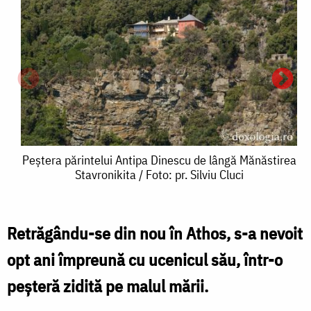
Peştera
Peştera părintelui Antipa Dinescu de lângă Mănăstirea
Stavronikita / Foto: pr. Silviu Cluci
părintelui
Antipa
Dinescu
Retrăgându-se din nou în Athos, s-a nevoit
P
de
opt ani împreună cu ucenicul său, într-o
p
lângă
peşteră zidită pe malul mării.
A
Mănăstirea