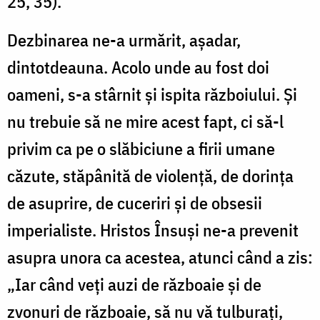
25, 35).
Dezbinarea ne-a urmărit, așadar,
dintotdeauna. Acolo unde au fost doi
oameni, s-a stârnit și ispita războiului. Și
nu trebuie să ne mire acest fapt, ci să-l
privim ca pe o slăbiciune a firii umane
căzute, stăpânită de violență, de dorința
de asuprire, de cuceriri și de obsesii
imperialiste. Hristos Însuși ne-a prevenit
asupra unora ca acestea, atunci când a zis:
„Iar când veți auzi de războaie și de
zvonuri de războaie, să nu vă tulburați,