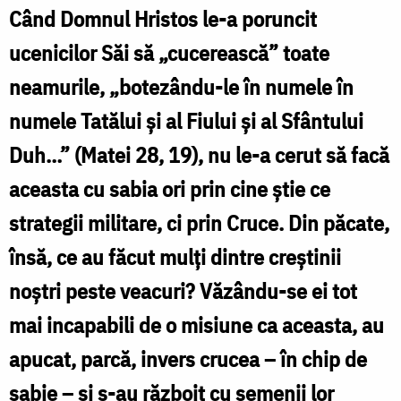
și
Când Domnul Hristos le-a poruncit
Crucea
ucenicilor Săi să „cucerească” toate
păcii
neamurile, „botezându-le în numele în
/
numele Tatălui și al Fiului și al Sfântului
Foto:
Duh…” (Matei 28, 19), nu le-a cerut să facă
Oana
aceasta cu sabia ori prin cine știe ce
Nechifor
strategii militare, ci prin Cruce. Din păcate,
însă, ce au făcut mulți dintre creștinii
noștri peste veacuri? Văzându-se ei tot
mai incapabili de o misiune ca aceasta, au
apucat, parcă, invers crucea – în chip de
sabie – și s-au războit cu semenii lor