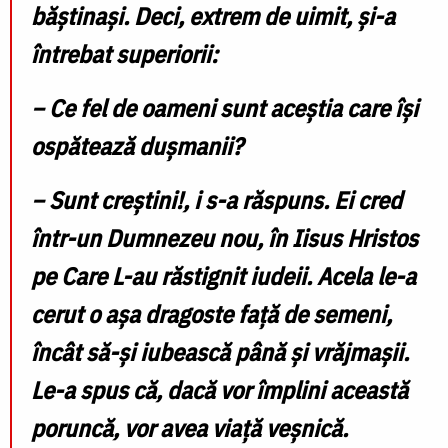
băștinași. Deci, extrem de uimit, și-a
întrebat superiorii:
− Ce fel de oameni sunt aceștia care își
ospătează dușmanii?
− Sunt creștini!, i s-a răspuns. Ei cred
într-un Dumnezeu nou, în Iisus Hristos
pe Care L-au răstignit iudeii. Acela le-a
cerut o așa dragoste față de semeni,
încât să-și iubească până și vrăjmașii.
Le-a spus că, dacă vor împlini această
poruncă, vor avea viață veșnică.