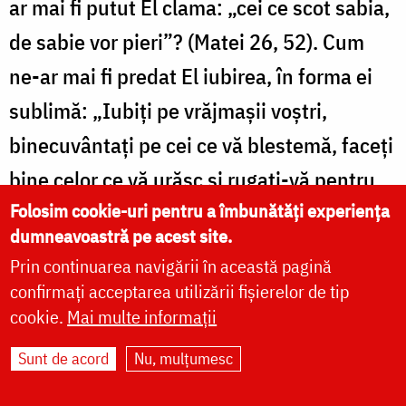
ar mai fi putut El clama: „cei ce scot sabia,
de sabie vor pieri”? (Matei 26, 52). Cum
ne-ar mai fi predat El iubirea, în forma ei
sublimă: „Iubiți pe vrăjmașii voștri,
binecuvântați pe cei ce vă blestemă, faceți
bine celor ce vă urăsc și rugați-vă pentru
Folosim cookie-uri pentru a îmbunătăți experiența
cei ce vă vatămă și vă prigonesc”? (Matei
dumneavoastră pe acest site.
5, 44). Sau cum ne-ar mai fi putut pretinde
Prin continuarea navigării în această pagină
El cea mai nobilă atitudine față cei ce ne
confirmați acceptarea utilizării fișierelor de tip
molestează: „Nu vă împotriviți celui rău;
cookie.
Mai multe informații
iar cui te lovește peste obrazul drept,
Sunt de acord
Nu, mulțumesc
întoarce-i și pe celălalt”? (Matei 5, 39).