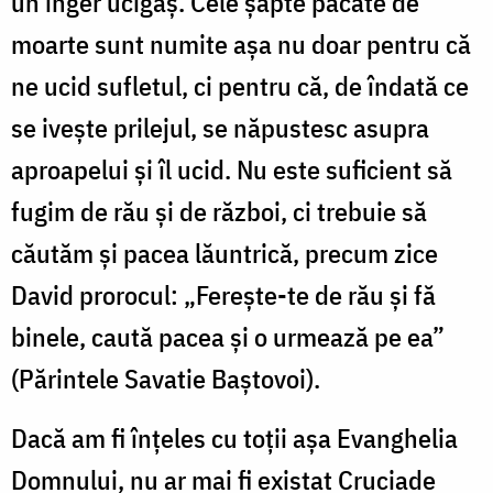
un înger ucigaș. Cele șapte păcate de
moarte sunt numite așa nu doar pentru că
ne ucid sufletul, ci pentru că, de îndată ce
se ivește prilejul, se năpustesc asupra
aproapelui și îl ucid. Nu este suficient să
fugim de rău și de război, ci trebuie să
căutăm și pacea lăuntrică, precum zice
David prorocul: „Ferește-te de rău și fă
binele, caută pacea și o urmează pe ea”
(Părintele Savatie Baștovoi).
Dacă am fi înțeles cu toții așa Evanghelia
Domnului, nu ar mai fi existat Cruciade