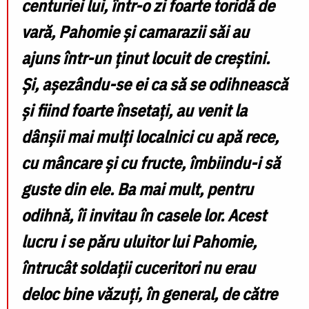
centuriei lui, într-o zi foarte toridă de
vară, Pahomie și camarazii săi au
ajuns într-un ținut locuit de creștini.
Și, așezându-se ei ca să se odihnească
și fiind foarte însetați, au venit la
dânșii mai mulți localnici cu apă rece,
cu mâncare și cu fructe, îmbiindu-i să
guste din ele. Ba mai mult, pentru
odihnă, îi invitau în casele lor. Acest
lucru i se păru uluitor lui Pahomie,
întrucât soldații cuceritori nu erau
deloc bine văzuți, în general, de către