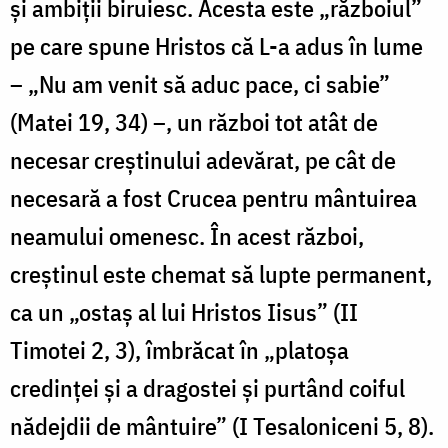
și ambiții biruiesc. Acesta este „războiul”
pe care spune Hristos că L-a adus în lume
– „Nu am venit să aduc pace, ci sabie”
(Matei 19, 34) –, un război tot atât de
necesar creștinului adevărat, pe cât de
necesară a fost Crucea pentru mântuirea
neamului omenesc. În acest război,
creștinul este chemat să lupte permanent,
ca un „ostaș al lui Hristos Iisus” (II
Timotei 2, 3), îmbrăcat în „platoșa
credinței și a dragostei și purtând coiful
nădejdii de mântuire” (I Tesaloniceni 5, 8).