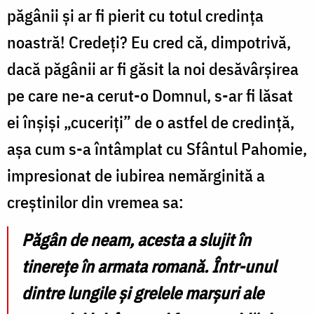
păgânii și ar fi pierit cu totul credința
noastră! Credeți? Eu cred că, dimpotrivă,
dacă păgânii ar fi găsit la noi desăvârșirea
pe care ne-a cerut-o Domnul, s-ar fi lăsat
ei înșiși „cuceriți” de o astfel de credință,
așa cum s-a întâmplat cu Sfântul Pahomie,
impresionat de iubirea nemărginită a
creștinilor din vremea sa:
Păgân de neam, acesta a slujit în
tinerețe în armata romană. Într-unul
dintre lungile și grelele marșuri ale