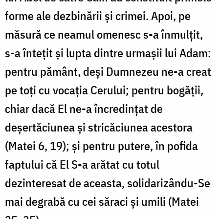
forme ale dezbinării și crimei. Apoi, pe
măsură ce neamul omenesc s-a înmulțit,
s-a întețit și lupta dintre urmașii lui Adam:
pentru pământ, deși Dumnezeu ne-a creat
pe toți cu vocația Cerului; pentru bogății,
chiar dacă El ne-a încredințat de
deșertăciunea și stricăciunea acestora
(Matei 6, 19); și pentru putere, în pofida
faptului că El S-a arătat cu totul
dezinteresat de aceasta, solidarizându-Se
mai degrabă cu cei săraci și umili (Matei