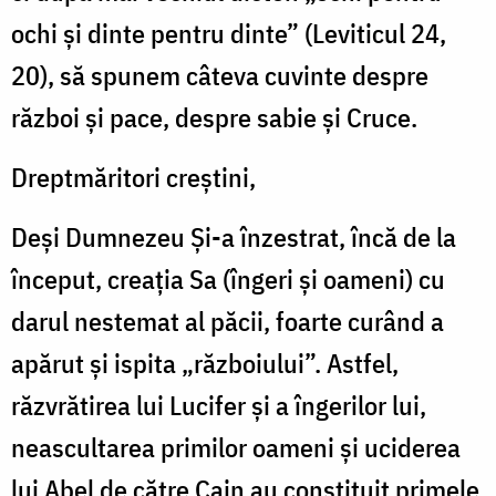
ochi și dinte pentru dinte” (Leviticul 24,
20), să spunem câteva cuvinte despre
război și pace, despre sabie și Cruce.
Dreptmăritori creștini,
Deși Dumnezeu Și-a înzestrat, încă de la
început, creația Sa (îngeri și oameni) cu
darul nestemat al păcii, foarte curând a
apărut și ispita „războiului”. Astfel,
răzvrătirea lui Lucifer și a îngerilor lui,
neascultarea primilor oameni și uciderea
lui Abel de către Cain au constituit primele