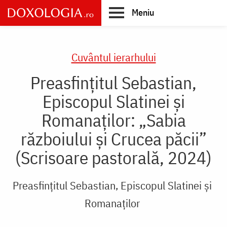
Skip
Meniu
to
main
Main
content
navigation
Cuvântul ierarhului
Preasfințitul Sebastian,
Episcopul Slatinei și
Romanaților: „Sabia
războiului și Crucea păcii”
(Scrisoare pastorală, 2024)
Preasfințitul Sebastian, Episcopul Slatinei și
Romanaților