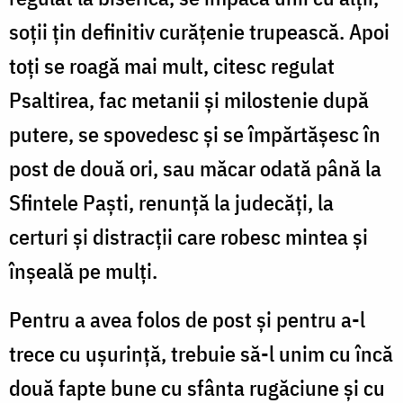
soții țin definitiv curățenie trupească. Apoi
toți se roagă mai mult, citesc regulat
Psaltirea, fac metanii și milostenie după
putere, se spovedesc și se împărtășesc în
post de două ori, sau măcar odată până la
Sfintele Paști, renunță la judecăți, la
certuri și distracții care robesc mintea și
înșeală pe mulți.
Pentru a avea folos de post și pentru a-l
trece cu ușurință, trebuie să-l unim cu încă
două fapte bune cu sfânta rugăciune și cu