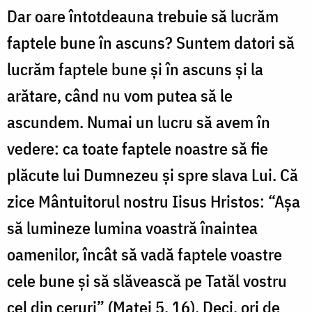
Dar oare întotdeauna trebuie să lucrăm
faptele bune în ascuns? Suntem datori să
lucrăm faptele bune și în ascuns și la
arătare, când nu vom putea să le
ascundem. Numai un lucru să avem în
vedere: ca toate faptele noastre să fie
plăcute lui Dumnezeu și spre slava Lui. Că
zice Mântuitorul nostru Iisus Hristos: “Așa
să lumineze lumina voastră înaintea
oamenilor, încât să vadă faptele voastre
cele bune și să slăvească pe Tatăl vostru
cel din ceruri” (Matei 5, 16). Deci, ori de