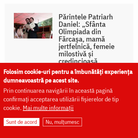
Părintele Patriarh
Daniel: „Sfânta
Olimpiada din
Fărcașa, mamă
jertfelnică, femeie
milostivă și
credincioasă,
pregătită pentru
Folosim cookie-uri pentru a îmbunătăți experiența
ceasul morții”
dumneavoastră pe acest site.
Prin continuarea navigării în această pagină
confirmați acceptarea utilizării fișierelor de tip
IPS Părinte Teofan:
cookie.
Mai multe informații
„Mulțumim lui
Dumnezeu pentru un
Sunt de acord
Nu, mulțumesc
asemenea dar,
pentru o nouă