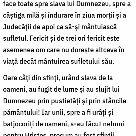
face toate spre slava lui Dumnezeu, spre a
câștiga milă și îndurare în ziua morții și a
Judecății de apoi ca să-și mântuiască
sufletul. Fericit și de trei ori fericit este
asemenea om care nu dorește altceva în
viață decât mântuirea sufletului său.
Oare câți din sfinți, urând slava de la
oameni, au fugit de lume și au slujit lui
Dumnezeu prin pustietăți și prin stâncile
pământului! Iar unii, spre a fi urâți și
batjocoriți de oameni, s-au făcut nebuni
pentru Hristos, precum au fost sfinții