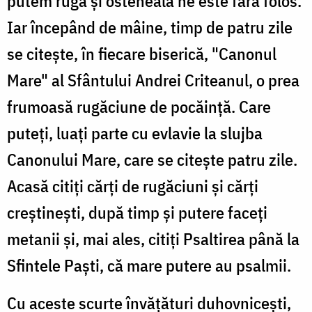
putem ruga și osteneala ne este fără folos.
Iar începând de mâine, timp de patru zile
se citește, în fiecare biserică, "Canonul
Mare" al Sfântului Andrei Criteanul, o prea
frumoasă rugăciune de pocăință. Care
puteți, luați parte cu evlavie la slujba
Canonului Mare, care se citește patru zile.
Acasă citiți cărți de rugăciuni și cărți
creștinești, după timp și putere faceți
metanii și, mai ales, citiți Psaltirea până la
Sfintele Paști, că mare putere au psalmii.
Cu aceste scurte învățături duhovnicești,