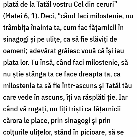
plată de la Tatăl vostru Cel din ceruri”
(Matei 6, 1). Deci, “când faci milostenie, nu
trâmbița înainta ta, cum fac fățarnicii în
sinagogi și pe ulițe, ca să fie slăviți de
oameni; adevărat grăiesc vouă că își iau
plata lor. Tu însă, când faci milostenie, să
nu știe stânga ta ce face dreapta ta, ca
milostenia ta să fie într-ascuns și Tatăl tău
care vede în ascuns, îți va răsplăti ție. Iar
când vă rugați, nu fiți triști ca fățarnicii
cărora le place, prin sinagogi și prin
colțurile ulițelor, stând în picioare, să se