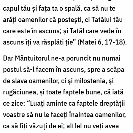
capul tău și fața ta o spală, ca să nu te
arăți oamenilor că postești, ci Tatălui tău
care este în ascuns; și Tatăl care vede în
ascuns îți va răsplăti ție” (Matei 6, 17-18).
Dar Mântuitorul ne-a poruncit nu numai
postul să-l facem în ascuns, spre a scăpa
de slava oamenilor, ci și milostenia, și
rugăciunea, și toate faptele bune, că iată
ce zice: “Luați aminte ca faptele dreptății
voastre să nu le faceți înaintea oamenilor,
ca să fiți văzuți de ei; altfel nu veți avea