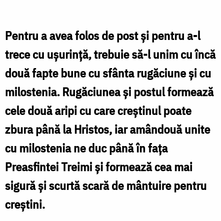
Duminica
lasatului
Pentru a avea folos de post și pentru a-l
sec
trece cu ușurință, trebuie să-l unim cu încă
de
două fapte bune cu sfânta rugăciune și cu
brânză
milostenia. Rugăciunea și postul formează
-
cele două aripi cu care creștinul poate
a
Izgonirii
zbura până la Hristos, iar amândouă unite
lui
cu milostenia ne duc până în fața
Adam
Preasfintei Treimi și formează cea mai
din
sigură și scurtă scară de mântuire pentru
Rai
creștini.
-