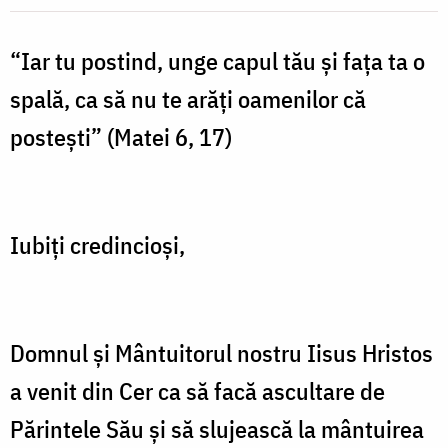
Despre
lucrarea
“Iar tu postind, unge capul tău și fața ta o
faptelor
spală, ca să nu te arăți oamenilor că
bune
postești” (Matei 6, 17)
în
ascuns
și
Iubiți credincioși,
despre
milostenie
-
Domnul și Mântuitorul nostru Iisus Hristos
Pr.
a venit din Cer ca să facă ascultare de
Ilie
Părintele Său și să slujească la mântuirea
Cleopa