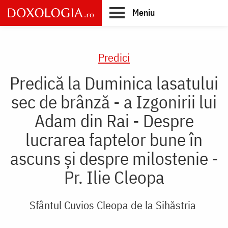
Skip
Meniu
to
main
Main
content
navigation
Predici
Predică la Duminica lasatului
sec de brânză - a Izgonirii lui
Adam din Rai - Despre
lucrarea faptelor bune în
ascuns și despre milostenie -
Pr. Ilie Cleopa
Sfântul Cuvios Cleopa de la Sihăstria