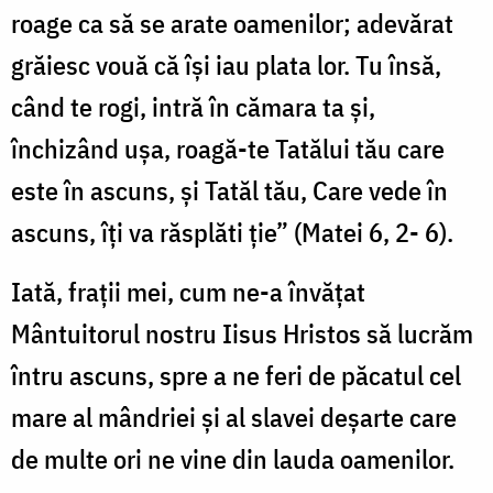
roage ca să se arate oamenilor; adevărat
grăiesc vouă că își iau plata lor. Tu însă,
când te rogi, intră în cămara ta și,
închizând ușa, roagă-te Tatălui tău care
este în ascuns, și Tatăl tău, Care vede în
ascuns, îți va răsplăti ție” (Matei 6, 2- 6).
Iată, frații mei, cum ne-a învățat
Mântuitorul nostru Iisus Hristos să lucrăm
întru ascuns, spre a ne feri de păcatul cel
mare al mândriei și al slavei deșarte care
de multe ori ne vine din lauda oamenilor.