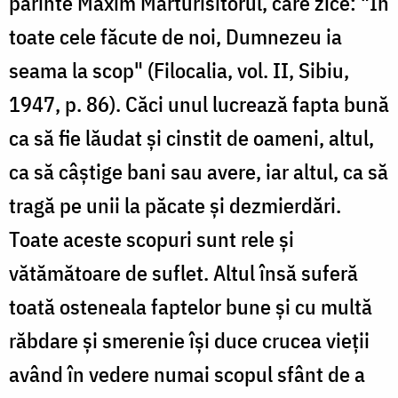
părinte Maxim Mărturisitorul, care zice: "În
toate cele făcute de noi, Dumnezeu ia
seama la scop" (Filocalia, vol. II, Sibiu,
1947, p. 86). Căci unul lucrează fapta bună
ca să fie lăudat și cinstit de oameni, altul,
ca să câștige bani sau avere, iar altul, ca să
tragă pe unii la păcate și dezmierdări.
Toate aceste scopuri sunt rele și
vătămătoare de suflet. Altul însă suferă
toată osteneala faptelor bune și cu multă
răbdare și smerenie își duce crucea vieții
având în vedere numai scopul sfânt de a