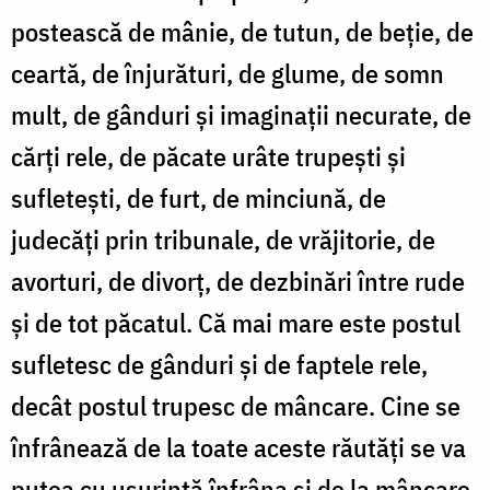
postească de mânie, de tutun, de beție, de
ceartă, de înjurături, de glume, de somn
mult, de gânduri și imaginații necurate, de
cărți rele, de păcate urâte trupești și
sufletești, de furt, de minciună, de
judecăți prin tribunale, de vrăjitorie, de
avorturi, de divorț, de dezbinări între rude
și de tot păcatul. Că mai mare este postul
sufletesc de gânduri și de faptele rele,
decât postul trupesc de mâncare. Cine se
înfrânează de la toate aceste răutăți se va
putea cu ușurință înfrâna și de la mâncare