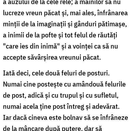
a auzului de la cele rele; a mâinilor să nu
lucreze vreun păcat și, mai ales, înfrânarea
minții de la imaginații și gânduri pătimașe,
a inimii de la pofte și tot felul de răutăți
"care ies din inimă" și a voinței ca să nu
accepte săvârșirea vreunui păcat.
Iată deci, cele două feluri de posturi.
Numai cine postește cu amândouă felurile
de post, adică și cu trupul și cu sufletul,
numai acela ține post întreg și adevărat.
Iar dacă cineva este bolnav să se înfrâneze
de la mâncare după putere, dar să