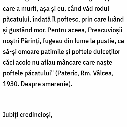
care a murit, așa și eu, când văd rodul
păcatului, îndată îl poftesc, prin care luând
și gustând mor. Pentru aceea, Preacuvioșii
noștri Părinți, fugeau din lume la pustie, ca
să-și omoare patimile și poftele dulceților
căci acolo nu aflau mâncare care naște
poftele păcatului" (Pateric, Rm. Vâlcea,
1930. Despre smerenie).
Iubiți credincioși,