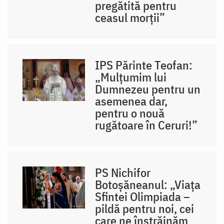
pregătită pentru
ceasul morții”
IPS Părinte Teofan:
„Mulțumim lui
Dumnezeu pentru un
asemenea dar,
pentru o nouă
rugătoare în Ceruri!”
PS Nichifor
Botoșăneanul: „Viața
Sfintei Olimpiada –
pildă pentru noi, cei
care ne înstrăinăm