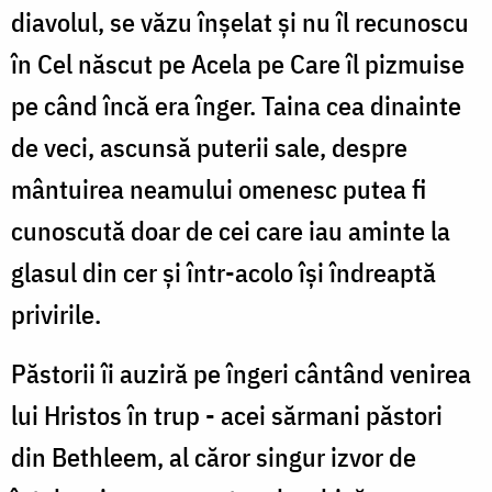
diavolul, se văzu înşelat şi nu îl recunoscu
în Cel născut pe Acela pe Care îl pizmuise
pe când încă era înger. Taina cea dinainte
de veci, ascunsă puterii sale, despre
mântuirea neamului omenesc putea fi
cunoscută doar de cei care iau aminte la
glasul din cer şi într-acolo îşi îndreaptă
privirile.
Păstorii îi auziră pe îngeri cântând venirea
lui Hristos în trup - acei sărmani păstori
din Bethleem, al căror singur izvor de