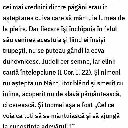
cei mai vrednici dintre păgâni erau în
aşteptarea cuiva care să mântuie lumea de
la pieire. Dar fiecare îşi închipuia în felul
său venirea acestuia şi fiind ei înşişi
trupeşti, nu se puteau gândi la ceva
duhovnicesc. Iudeii cer semne, iar elinii
caută înţelepciune (I Cor. I, 22). Şi nimeni
nu aştepta un Mântuitor blând şi smerit cu
inima, acoperit nu de slavă pământească,
ci cerească. Şi tocmai aşa a fost „Cel ce
voia ca toţi să se mântuiască şi să ajungă
la cunoştinţa adevărului”.