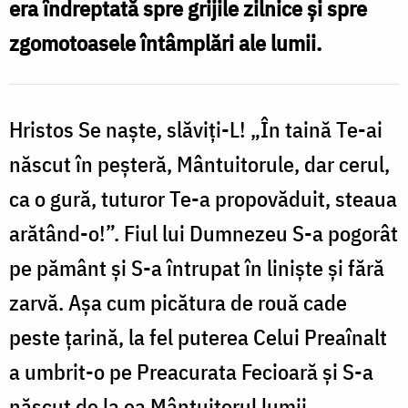
era îndreptată spre grijile zilnice şi spre
Ioan
zgomotoasele întâmplări ale lumii.
Maximovici
(2)
Hristos Se naşte, slăviţi-L! „În taină Te-ai
născut în peşteră, Mântuitorule, dar cerul,
ca o gură, tuturor Te-a propovăduit, steaua
arătând-o!”. Fiul lui Dumnezeu S-a pogorât
pe pământ şi S-a întrupat în linişte şi fără
zarvă. Aşa cum picătura de rouă cade
peste ţarină, la fel puterea Celui Preaînalt
a umbrit-o pe Preacurata Fecioară şi S-a
născut de la ea Mântuitorul lumii.