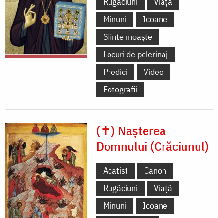
Rugăciuni
Viață
Minuni
Icoane
Sfinte moaște
Locuri de pelerinaj
Predici
Video
Fotografii
(✝) Nașterea
Domnului (Crăciunul)
Acatist
Canon
Rugăciuni
Viață
Minuni
Icoane