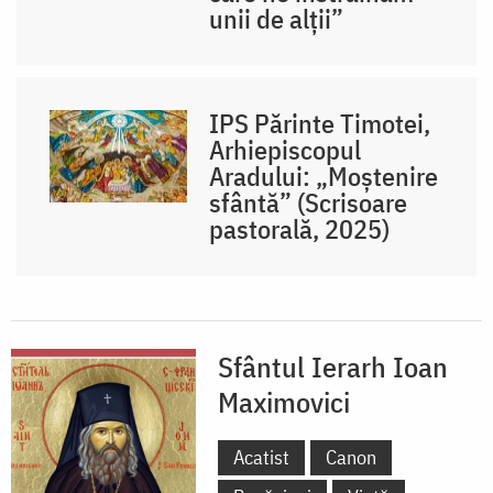
unii de alții”
IPS Părinte Timotei,
Arhiepiscopul
Aradului: „Moștenire
sfântă” (Scrisoare
pastorală, 2025)
Sfântul Ierarh Ioan
Maximovici
Acatist
Canon