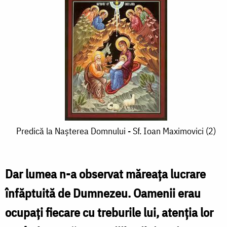
Predică
Predică la Nașterea Domnului - Sf. Ioan Maximovici (2)
la
Nașterea
Dar lumea n-a observat măreaţa lucrare
Domnului
înfăptuită de Dumnezeu. Oamenii erau
-
ocupaţi fiecare cu treburile lui, atenţia lor
Sf.