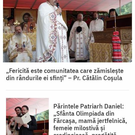
„Fericită este comunitatea care zămislește
din rândurile ei sfinți” – Pr. Cătălin Coșula
Părintele Patriarh Daniel:
„Sfânta Olimpiada din
Fărcașa, mamă jertfelnică,
femeie milostivă și
credincioasă, pregătită