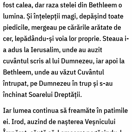
fost calea, dar raza stelei din Bethleem o
lumina. Şi înţelepţii magi, depăşind toate
piedicile, mergeau pe cărările arătate de
cer, lepădându-şi voia lor proprie. Steaua i-
a adus la Ierusalim, unde au auzit
cuvântul scris al lui Dumnezeu, iar apoi la
Bethleem, unde au văzut Cuvântul
întrupat, pe Dumnezeu în trup şi s-au
închinat Soarelui Dreptăţii.
Iar lumea continua să freamăte în patimile
ei. Irod, auzind de naşterea Veşnicului