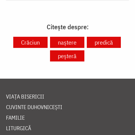
Citește despre:
Crăciun
naștere
predică
peșteră
VIAȚA BISERICII
CUVINTE DUHOVNICEȘTI
FAMILIE
LITURGICĂ