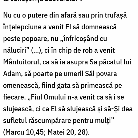
Nu cu o putere din afară sau prin trufaşă
înţelepciune a venit El să domnească
peste popoare, nu „înfricoşând cu
năluciri” (...), ci în chip de rob a venit
Mântuitorul, ca să ia asupra Sa păcatul lui
Adam, să poarte pe umerii Săi povara
omenească, fiind gata să primească pe
fiecare. „Fiul Omului n-a venit ca să i se
slujească, ci ca El să slujească şi să-Şi dea
sufletul răscumpărare pentru mulţi”
(Marcu 10,45; Matei 20, 28).