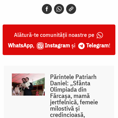
Alătură-te comunității noastre pe
WhatsApp
,
Instagram
și
Telegram
!
Părintele Patriarh
Daniel: „Sfânta
Olimpiada din
Fărcașa, mamă
jertfelnică, femeie
milostivă și
credincioasă,