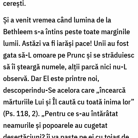
cereşti.
Şi a venit vremea când lumina de la
Bethleem s-a întins peste toate marginile
lumii. Astăzi va fi iarăşi pace! Unii au fost
gata să-L omoare pe Prunc şi se străduiesc
să îi şteargă numele, alţii parcă nici nu-L
observă. Dar El este printre noi,
descoperindu-Se acelora care „încearcă
mărturiile Lui şi Îl caută cu toată inima lor”
(Ps. 118, 2). „Pentru ce s-au întărâtat
neamurile şi popoarele au cugetat
deşertăciuni? îi va paşte pe ei cu toiag de