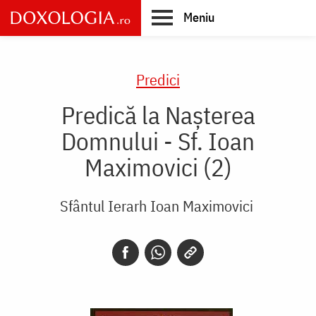
Skip
Meniu
to
main
Main
content
navigation
Predici
Predică la Nașterea
Domnului - Sf. Ioan
Maximovici (2)
Sfântul Ierarh Ioan Maximovici