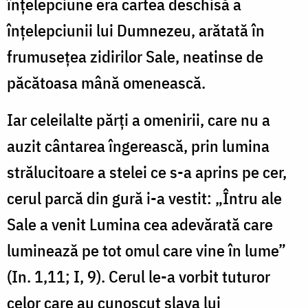
înţelepciune era cartea deschisă a
înţelepciunii lui Dumnezeu, arătată în
frumuseţea zidirilor Sale, neatinse de
păcătoasa mână omenească.
Iar celeilalte părţi a omenirii, care nu a
auzit cântarea îngerească, prin lumina
strălucitoare a stelei ce s-a aprins pe cer,
cerul parcă din gură i-a vestit: „Întru ale
Sale a venit Lumina cea adevărată care
luminează pe tot omul care vine în lume”
(In. 1,11; I, 9). Cerul le-a vorbit tuturor
celor care au cunoscut slava lui