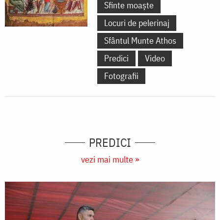
Sfinte moaște
Locuri de pelerinaj
Sfântul Munte Athos
Predici
Video
Fotografii
PREDICI
vezi mai multe »