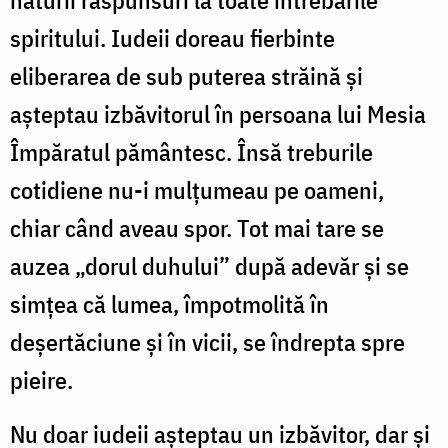
naturii răspunsuri la toate întrebările
spiritului. Iudeii doreau fierbinte
eliberarea de sub puterea străină şi
aşteptau izbăvitorul în persoana lui Mesia
Împăratul pământesc. Însă treburile
cotidiene nu-i mulţumeau pe oameni,
chiar când aveau spor. Tot mai tare se
auzea „dorul duhului” după adevăr şi se
simţea că lumea, împotmolită în
deşertăciune şi în vicii, se îndrepta spre
pieire.
Nu doar iudeii aşteptau un izbăvitor, dar şi