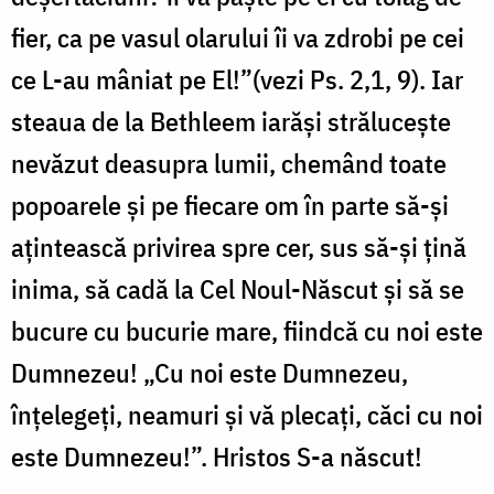
fier, ca pe vasul olarului îi va zdrobi pe cei
ce L-au mâniat pe El!”(vezi Ps. 2,1, 9). Iar
steaua de la Bethleem iarăşi străluceşte
nevăzut deasupra lumii, chemând toate
popoarele şi pe fiecare om în parte să-şi
aţintească privirea spre cer, sus să-şi ţină
inima, să cadă la Cel Noul-Născut şi să se
bucure cu bucurie mare, fiindcă cu noi este
Dumnezeu! „Cu noi este Dumnezeu,
înţelegeţi, neamuri şi vă plecaţi, căci cu noi
este Dumnezeu!”. Hristos S-a născut!