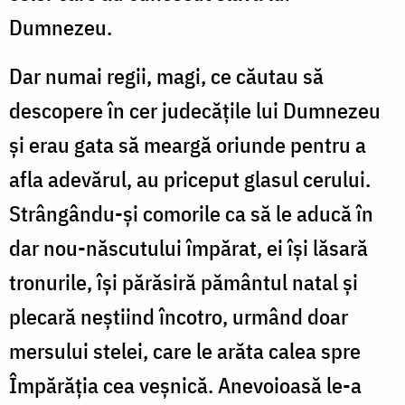
Dumnezeu.
Dar numai regii, magi, ce căutau să
descopere în cer judecăţile lui Dumnezeu
şi erau gata să meargă oriunde pentru a
afla adevărul, au priceput glasul cerului.
Strângându-şi comorile ca să le aducă în
dar nou-născutului împărat, ei îşi lăsară
tronurile, îşi părăsiră pământul natal şi
plecară neştiind încotro, urmând doar
mersului stelei, care le arăta calea spre
Împărăţia cea veşnică. Anevoioasă le-a