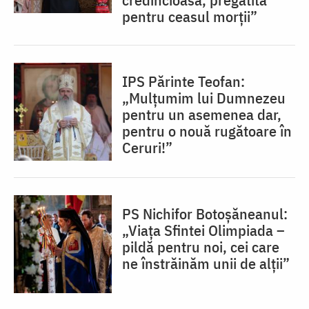
pentru ceasul morții”
IPS Părinte Teofan:
„Mulțumim lui Dumnezeu
pentru un asemenea dar,
pentru o nouă rugătoare în
Ceruri!”
PS Nichifor Botoșăneanul:
„Viața Sfintei Olimpiada –
pildă pentru noi, cei care
ne înstrăinăm unii de alții”