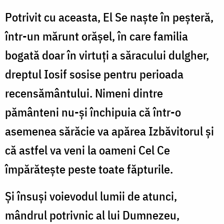
Potrivit cu aceasta, El Se naşte în peşteră,
într-un mărunt orăşel, în care familia
bogată doar în virtuţi a săracului dulgher,
dreptul Iosif sosise pentru perioada
recensământului. Nimeni dintre
pământeni nu-şi închipuia că într-o
asemenea sărăcie va apărea Izbăvitorul şi
că astfel va veni la oameni Cel Ce
împărăteşte peste toate făpturile.
Şi însuşi voievodul lumii de atunci,
mândrul potrivnic al lui Dumnezeu,