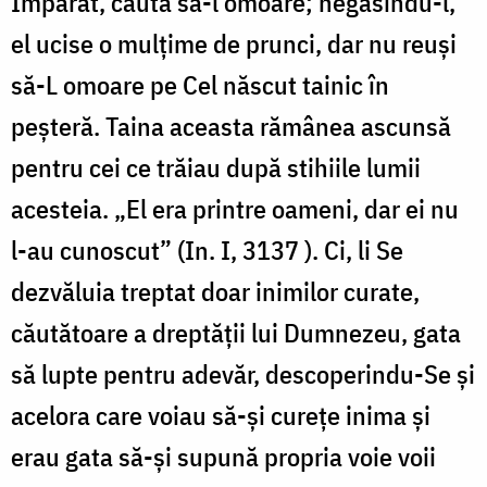
Împărat, căută să-l omoare; negăsindu-l,
el ucise o mulţime de prunci, dar nu reuşi
să-L omoare pe Cel născut tainic în
peşteră. Taina aceasta rămânea ascunsă
pentru cei ce trăiau după stihiile lumii
acesteia. „El era printre oameni, dar ei nu
l-au cunoscut” (In. I, 3137 ). Ci, li Se
dezvăluia treptat doar inimilor curate,
căutătoare a dreptăţii lui Dumnezeu, gata
să lupte pentru adevăr, descoperindu-Se şi
acelora care voiau să-şi cureţe inima şi
erau gata să-şi supună propria voie voii