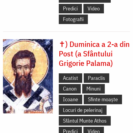
Predici
Video
Fotografii
✝) Duminica a 2-a din
Post (a Sfântului
Grigorie Palama)
Acatist
Paraclis
Canon
Minuni
Icoane
Sfinte moaște
Locuri de pelerinaj
Sfântul Munte Athos
Predici
Video