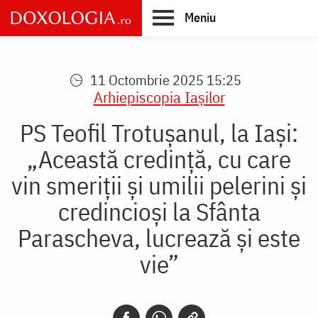
Skip
Meniu
to
main
Main
content
navigation
11 Octombrie 2025 15:25
Arhiepiscopia Iaşilor
PS Teofil Trotușanul, la Iași:
„Această credință, cu care
vin smeriții și umilii pelerini și
credincioși la Sfânta
Parascheva, lucrează și este
vie”