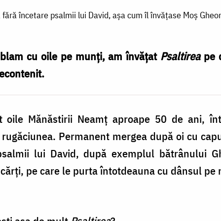
ără încetare psalmii lui David, așa cum îl învățase Moș Gheor
blam cu oile pe munţi, am învăţat
Psaltirea
pe d
econtenit.
it oile Mănăstirii Neamţ aproape 50 de ani, în
u rugăciunea. Permanent mergea după oi cu capu
salmii lui David, după exemplul bătrânului G
 cărţi, pe care le purta întotdeauna cu dânsul p
eşti aşa de mult
Psaltirea
?