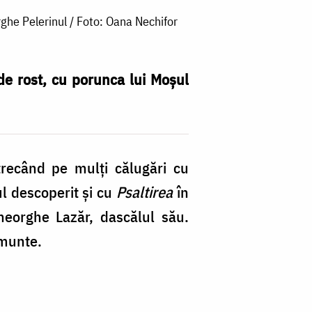
ghe Pelerinul / Foto: Oana Nechifor
e rost, cu porunca lui Moşul
trecând pe mulţi călugări cu
l descoperit şi cu
Psaltirea
în
heorghe Lazăr, dascălul său.
e munte.