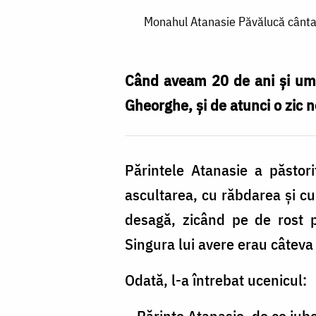
Monahul
Monahul Atanasie Păvălucă cânta f
Atanasie
Păvălucă
cânta
Când aveam 20 de ani şi um
fără
Gheorghe, şi de atunci o zic n
încetare
psalmii
Părintele Atanasie a păstor
lui
ascultarea, cu răbdarea şi c
David,
desagă, zicând pe de rost p
așa
Singura lui avere erau câteva
cum
îl
Odată, l-a întrebat ucenicul:
învățase
– Părinte Atanasie, de ce iub