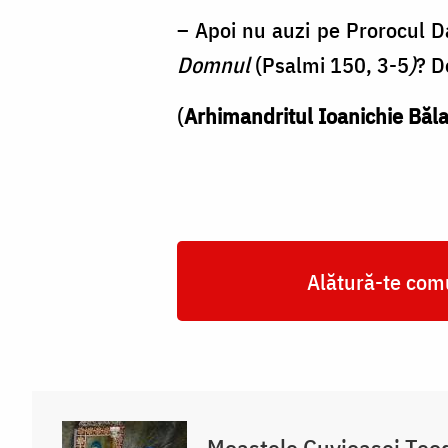
– Apoi nu auzi pe Prorocul D
Domnul
(Psalmi 150, 3-5
)
? D
(
Arhimandritul Ioanichie Băl
Alătură-te comu
Moaștele Cuvioasei Teodo