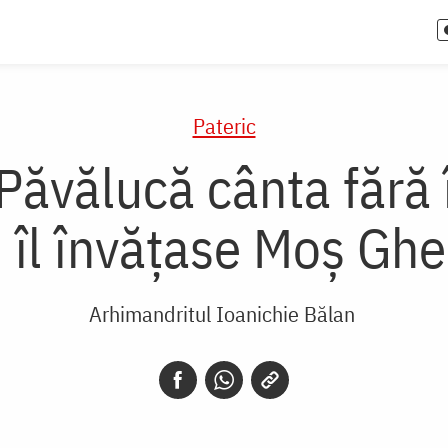
Pateric
ăvălucă cânta fără î
 îl învățase Moș Ghe
Arhimandritul Ioanichie Bălan