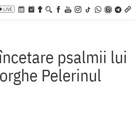
LIVE
07
ncetare psalmii lui
orghe Pelerinul