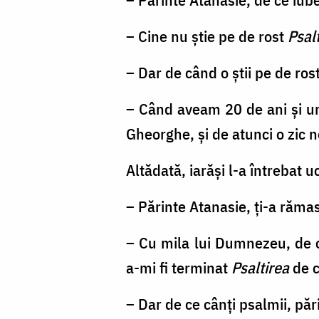
Moș
Gheorghe
– Cine nu ştie pe de rost
Psal
Pelerinul
– Dar de când o ştii pe de ros
/
– Când aveam 20 de ani şi u
Foto:
Gheorghe, şi de atunci o zic 
Oana
Nechifor
Altădată, iarăşi l-a întrebat 
– Părinte Atanasie, ţi-a răm
– Cu mila lui Dumnezeu, de 
a-mi fi terminat
Psaltirea
de c
– Dar de ce cânţi psalmii, pă