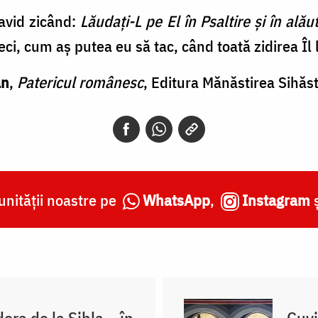
avid zicând:
Lăudaţi-L pe El în Psaltire şi în ală
eci, cum aş putea eu să tac, când toată zidirea Î
an
,
Patericul românesc
, Editura Mănăstirea Sihăst
nității noastre pe
WhatsApp
,
Instagram
ra de la Sihla ‒ în
Cuvi