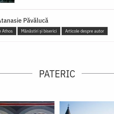
tanasie Păvălucă
e Athos
Mănăstiri și biserici
Articole despre autor
PATERIC