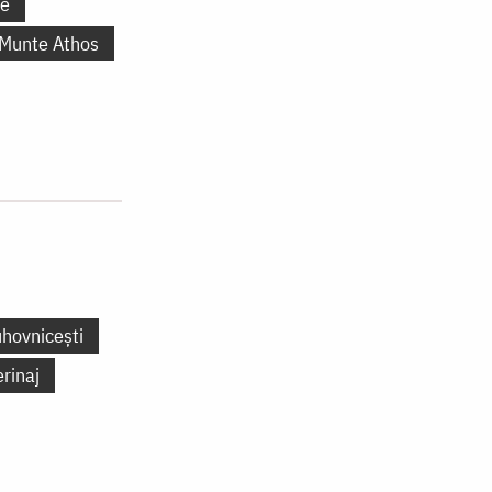
ne
 Munte Athos
uhovnicești
erinaj