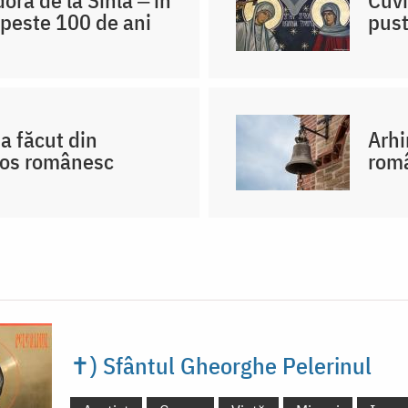
 peste 100 de ani
pust
a făcut din
Arhi
hos românesc
româ
✝) Sfântul Gheorghe Pelerinul