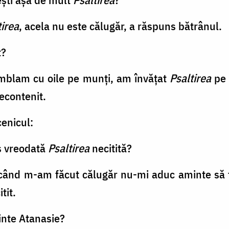
tirea
, acela nu este călugăr, a răspuns bătrânul.
t?
mblam cu oile pe munţi, am învăţat
Psaltirea
pe 
necontenit.
ucenicul:
as vreodată
Psaltirea
necitită?
când m-am făcut călugăr nu-mi aduc aminte să f
itit.
rinte Atanasie?