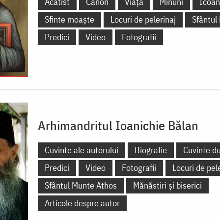
Acatist
Canon
Viață
Minuni
Icoa
Sfinte moaște
Locuri de pelerinaj
Sfântul
Predici
Video
Fotografii
Arhimandritul Ioanichie Bălan
Cuvinte ale autorului
Biografie
Cuvinte d
Predici
Video
Fotografii
Locuri de pel
Sfântul Munte Athos
Mănăstiri și biserici
Articole despre autor