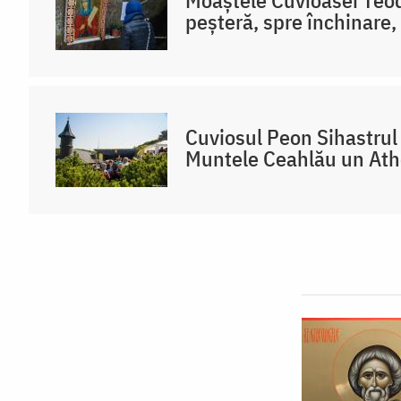
peșteră, spre închinare,
Cuviosul Peon Sihastrul 
Muntele Ceahlău un At