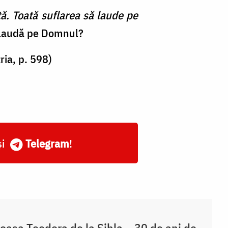
ută. Toată suflarea să laude pe
l laudă pe Domnul?
ria, p. 598)
și
Telegram
!
oasa Teodora de la Sihla ‒ 30 de ani de