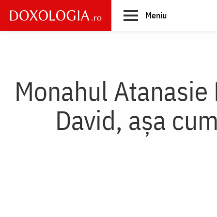
Skip
Meniu
to
main
Main
content
navigation
Monahul Atanasie P
David, așa cum