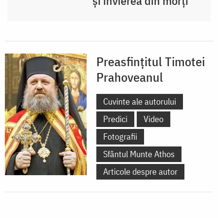
și învierea din morți”
Preasfințitul Timotei
Prahoveanul
Cuvinte ale autorului
Predici
Video
Fotografii
Sfântul Munte Athos
Articole despre autor