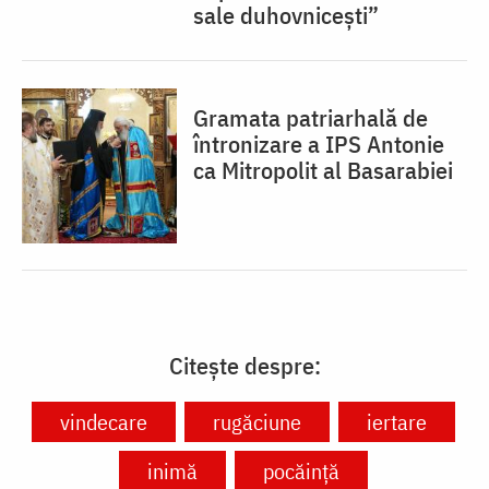
sale duhovnicești”
Gramata patriarhală de
întronizare a IPS Antonie
ca Mitropolit al Basarabiei
Citește despre:
vindecare
rugăciune
iertare
inimă
pocăință