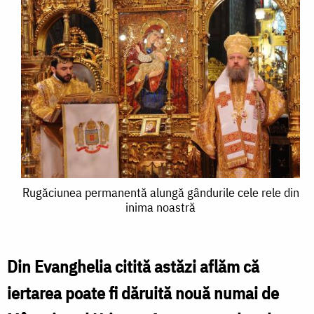
Rugăciunea
Rugăciunea permanentă alungă gândurile cele rele din
inima noastră
permanentă
alungă
gândurile
Din Evanghelia citită astăzi aflăm că
cele
iertarea poate fi dăruită nouă numai de
rele