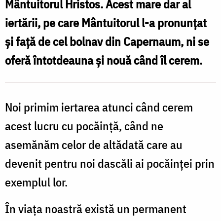
Mântuitorul Hristos. Acest mare dar al
din
iertării, pe care Mântuitorul l-a pronunțat
inima
și față de cel bolnav din Capernaum, ni se
noastră
oferă întotdeauna și nouă când îl cerem.
Noi primim iertarea atunci când cerem
acest lucru cu pocăință, când ne
asemănăm celor de altădată care au
devenit pentru noi dascăli ai pocăinței prin
exemplul lor.
În viața noastră există un permanent