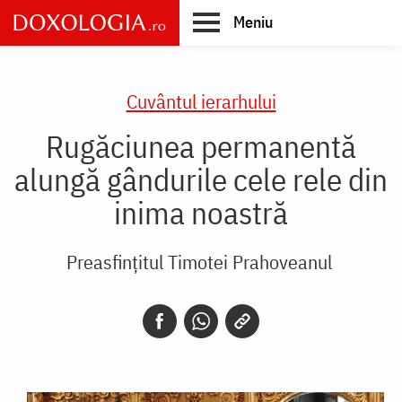
Skip
Meniu
to
main
Main
content
navigation
Cuvântul ierarhului
Rugăciunea permanentă
alungă gândurile cele rele din
inima noastră
Preasfințitul Timotei Prahoveanul