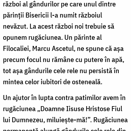
război al gândurilor pe care unul dintre
părinții Bisericii l-a numit războiul
nevăzut. La acest război noi trebuie să
opunem rugăciunea. Un părinte al
Filocaliei, Marcu Ascetul, ne spune că așa
precum focul nu rămâne cu putere în apă,
tot așa gândurile cele rele nu persistă în
mintea celor iubitori de osteneală.
Un ajutor în lupta contra patimilor avem în
rugăciunea „Doamne Iisuse Hristose Fiul
lui Dumnezeu, miluiește-mă!”. Rugăciunea
permanentă alungă gândurile cele rele din