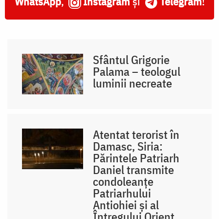
WhatsApp
,
Instagram
și
Telegram
!
Sfântul Grigorie
Palama – teologul
luminii necreate
Atentat terorist în
Damasc, Siria:
Părintele Patriarh
Daniel transmite
condoleanțe
Patriarhului
Antiohiei și al
Întregului Orient