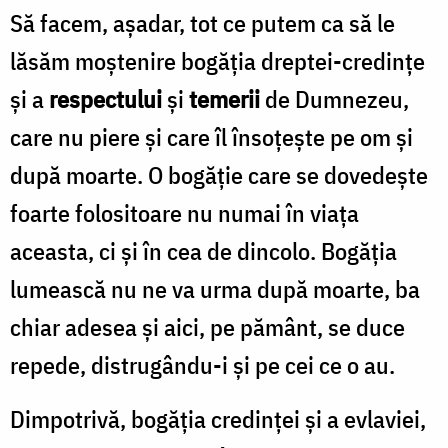
Să facem, aşadar, tot ce putem ca să le
lăsăm moştenire bogăţia dreptei-credinţe
şi a
respectului
şi
temerii
de Dumnezeu,
care nu piere şi care îl însoţeşte pe om şi
după moarte. O bogăţie care se dovedeşte
foarte folositoare nu numai în viaţa
aceasta, ci şi în cea de dincolo. Bogăţia
lumească nu ne va urma după moarte, ba
chiar adesea şi aici, pe pământ, se duce
repede, distrugându-i şi pe cei ce o au.
Dimpotrivă, bogăţia credinţei şi a evlaviei,