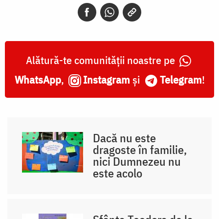
Alătură-te comunității noastre pe
WhatsApp
,
Instagram
și
Telegram
!
Dacă nu este
dragoste în familie,
nici Dumnezeu nu
este acolo