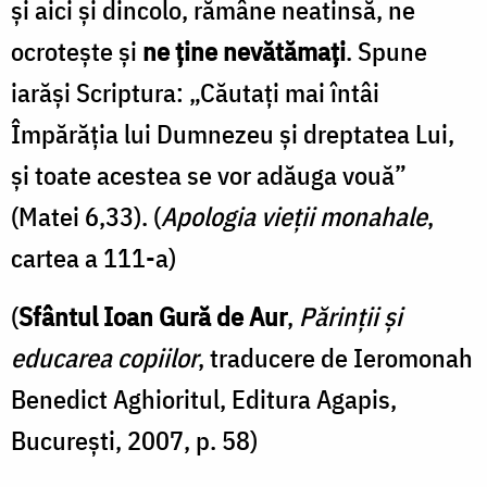
şi aici şi dincolo, rămâne neatinsă, ne
ocroteşte şi
ne ţine nevătămaţi
. Spune
iarăşi Scriptura: „Căutaţi mai întâi
Împărăţia lui Dumnezeu şi dreptatea Lui,
şi toate acestea se vor adăuga vouă”
(Matei 6,33). (
Apologia vieţii monahale
,
cartea a 111-a)
(
Sfântul Ioan Gură de Aur
,
Părinții și
educarea copiilor
, traducere de Ieromonah
Benedict Aghioritul, Editura Agapis,
București, 2007, p. 58)