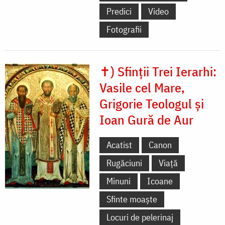
Predici
Video
Fotografii
✝) Sfinții Trei Ierarhi:
Vasile cel Mare,
Grigorie Teologul și
Ioan Gură de Aur
Acatist
Canon
Rugăciuni
Viață
Minuni
Icoane
Sfinte moaște
Locuri de pelerinaj