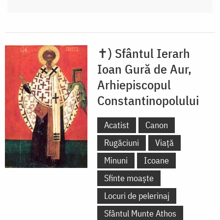
✝) Sfântul Ierarh
Ioan Gură de Aur,
Arhiepiscopul
Constantinopolului
Acatist
Canon
Rugăciuni
Viață
Minuni
Icoane
Sfinte moaște
Locuri de pelerinaj
Sfântul Munte Athos