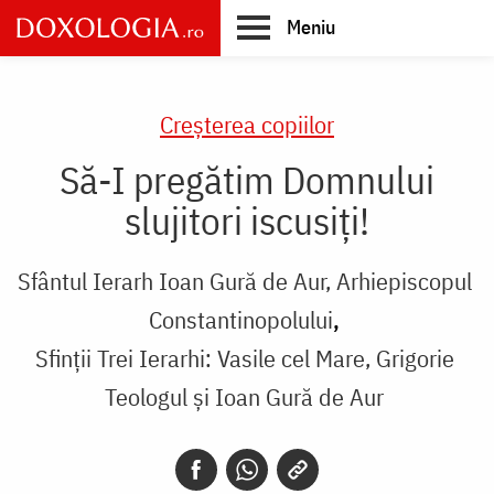
Skip
Meniu
to
main
Main
content
navigation
Creşterea copiilor
Să-I pregătim Domnului
slujitori iscusiţi!
Sfântul Ierarh Ioan Gură de Aur, Arhiepiscopul
Constantinopolului
Sfinții Trei Ierarhi: Vasile cel Mare, Grigorie
Teologul și Ioan Gură de Aur