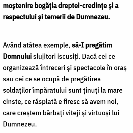
moştenire bogăţia dreptei-credinţe şi a
respectului şi temerii de Dumnezeu.
Având atâtea exemple,
să-I pregătim
Domnului
slujitori iscusiţi. Dacă cei ce
organizează întreceri şi spectacole în oraş
sau cei ce se ocupă de pregătirea
soldaţilor împăratului sunt ţinuţi la mare
cinste, ce răsplată e firesc să avem noi,
care creştem bărbaţi viteji şi virtuoşi lui
Dumnezeu.