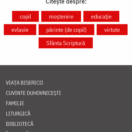
Citește despre:
copil
moștenire
educație
evlavie
părinte (de copil)
virtute
Sfânta Scriptură
VIAȚA BISERICII
CUVINTE DUHOVNICEȘTI
FAMILIE
LITURGICĂ
BIBLIOTECĂ