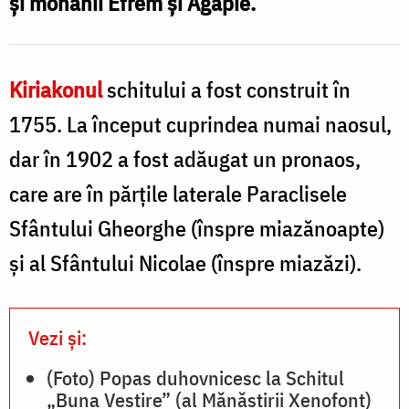
şi monahii Efrem şi Agapie.
M
/
Foto:
pr.
Kiriakonul
schitului a fost construit în
Silviu
1755. La început cuprindea numai naosul,
/
Cluci
dar în 1902 a fost adăugat un pronaos,
F
care are în părţile laterale Paraclisele
p
Sfântului Gheorghe (înspre miazănoapte)
S
şi al Sfântului Nicolae (înspre miazăzi).
C
Vezi și:
(Foto) Popas duhovnicesc la Schitul
„Buna Vestire” (al Mănăstirii Xenofont)