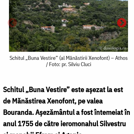
Schitul
Schitul „Buna Vestire” (al Mănăstirii Xenofont) – Athos
/ Foto: pr. Silviu Cluci
„Buna
Vestire”
(al
Schitul „Buna Vestire” este aşezat la est
S
S
Mănăstirii
de Mănăstirea Xenofont, pe valea
Xenofont)
Bouranda. Aşezământul a fost întemeiat în
V
–
anul 1755 de către ieromonahul Silvestru
(
Athos