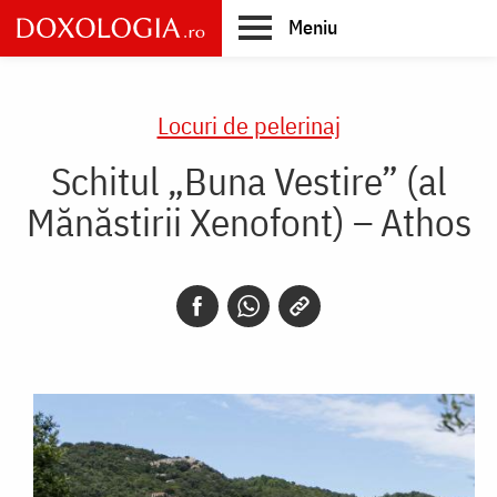
Skip
Meniu
to
main
Main
content
navigation
Locuri de pelerinaj
Schitul „Buna Vestire” (al
Mănăstirii Xenofont) – Athos