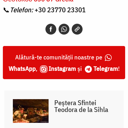
📞
Telefon:
+30 23770 23301
Alătură-te comunității noastre pe
WhatsApp
,
Instagram
și
Telegram
!
Peștera Sfintei
Teodora de la Sihla