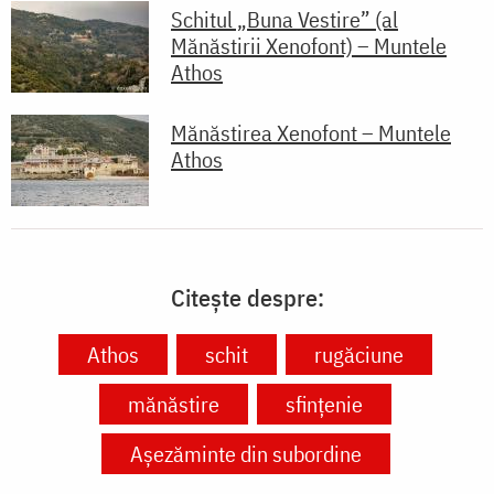
Schitul „Buna Vestire” (al
Mănăstirii Xenofont) – Muntele
Athos
Mănăstirea Xenofont – Muntele
Athos
Citește despre:
Athos
schit
rugăciune
mănăstire
sfințenie
Așezăminte din subordine