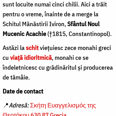
sunt locuite numai cinci chilii. Aici a trăit
pentru o vreme, înainte de a merge la
Schitul Mănăstirii Iviron,
Sfântul Noul
Mucenic Acachie
(†1815, Constantinopol).
Astăzi la
schit
vieţuiesc zece monahi greci
cu
viaţă idioritmică
, monahi ce se
îndeletnicesc cu grădinăritul şi producerea
de tămâie.
Date de contact
📍
Adresă:
Σκήτη Ευαγγελισμός της
Θεοτόκου 630 87 Grecia