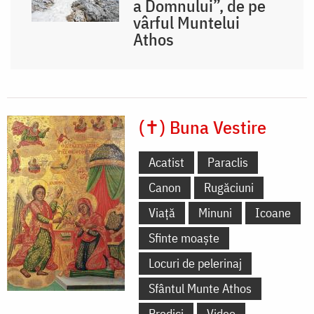
a Domnului”, de pe
vârful Muntelui
Athos
(✝) Buna Vestire
Acatist
Paraclis
Canon
Rugăciuni
Viață
Minuni
Icoane
Sfinte moaște
Locuri de pelerinaj
Sfântul Munte Athos
Predici
Video