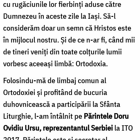
cu rugăciunile lor fierbinți aduse către
Dumnezeu în aceste zile la Iași. Să-l
considerăm doar un semn că Hristos este
în mijlocul nostru. Și de ce n-ar fi, când mii
de tineri veniți din toate colțurile lumii
vorbesc aceeași limbă: Ortodoxia.
Folosindu-mă de limbaj comun al
Ortodoxiei și profitând de bucuria
duhovnicească a participării la Sfânta
Liturghie, l-am întâlnit pe
Părintele Doru
Ovidiu Ursu, reprezentantul Serbiei
la ITO
2017. Părintele este și secretar al