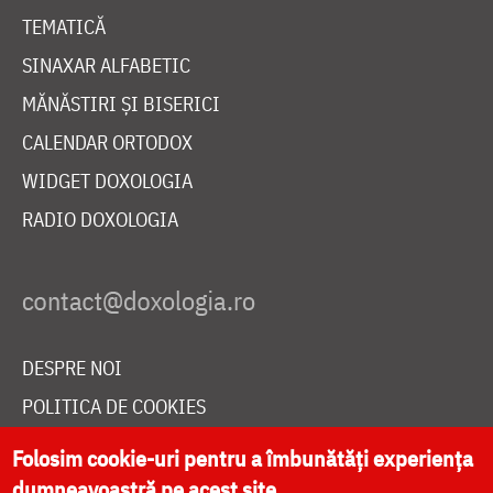
TEMATICĂ
SINAXAR ALFABETIC
MĂNĂSTIRI ȘI BISERICI
CALENDAR ORTODOX
WIDGET DOXOLOGIA
RADIO DOXOLOGIA
DESPRE NOI
POLITICA DE COOKIES
DONEAZĂ ONLINE PENTRU CATEDRALA NAȚIONALĂ
Folosim cookie-uri pentru a îmbunătăți experiența
dumneavoastră pe acest site.