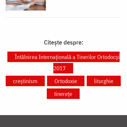
Citește despre:
Întâlnirea Internațională a Tinerilor Ortodocși
2017
creștinism
Ortodoxie
liturghie
tinerețe