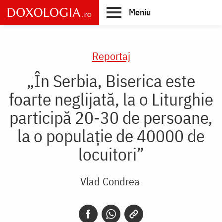
Skip
Meniu
to
main
Main
content
navigation
Reportaj
„În Serbia, Biserica este
foarte neglijată, la o Liturghie
participă 20-30 de persoane,
la o populație de 40000 de
locuitori”
Vlad Condrea