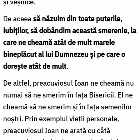
şi veşnice.
De aceea
să năzuim din toate puterile,
iubiţilor, să dobândim această smerenie, la
care ne cheamă atât de mult marele
bineplăcut al lui Dumnezeu şi pe care o
doreşte atât de mult
.
De altfel, preacuviosul Ioan ne cheamă nu
numai să ne smerim în faţa Bisericii. El ne
cheamă să ne smerim şi în faţa semenilor
noştri. Prin exemplul vieţii personale,
preacuviosul Ioan ne arată cu câtă