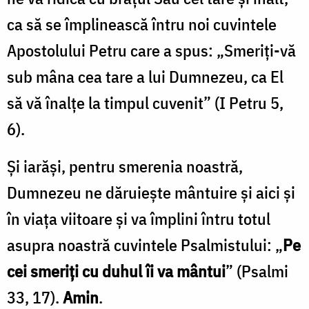
ca să se împlinească întru noi cuvintele
Apostolului Petru care a spus: „Smeriţi-vă
sub mâna cea tare a lui Dumnezeu, ca El
să vă înalţe la timpul cuvenit” (I Petru 5,
6).
Şi iarăşi, pentru smerenia noastră,
Dumnezeu ne dăruieşte mântuire şi aici şi
în viaţa viitoare şi va împlini întru totul
asupra noastră cuvintele Psalmistului: „
Pe
cei smeriţi cu duhul îi va mântui
” (Psalmi
33, 17).
Amin
.