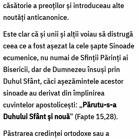
căsătorie a preoţilor şi introduceau alte
noutăţi anticanonice.
Este clar că şi unii şi alţii voiau să distrugă
ceea ce a fost aşezat la cele şapte Sinoade
ecumenice, nu numai de Sfinţii Părinţi ai
Bisericii, dar de Dumnezeu însuşi prin
Duhul Sfânt, căci aşezămintele acestor
sinoade au derivat din împlinirea
cuvintelor apostoliceşti: „
Părutu-s-a
Duhului Sfânt şi nouă
” (Fapte 15,28).
Păstrarea credinţei ortodoxe sau a