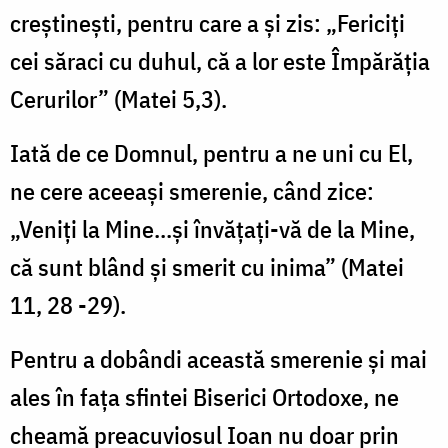
creştineşti, pentru care a şi zis: „Fericiţi
cei săraci cu duhul, că a lor este Împărăţia
Cerurilor” (Matei 5,3).
Iată de ce Domnul, pentru a ne uni cu El,
ne cere aceeaşi smerenie, când zice:
„Veniţi la Mine...şi învăţaţi-vă de la Mine,
că sunt blând şi smerit cu inima” (Matei
11, 28 -29).
Pentru a dobândi această smerenie şi mai
ales în faţa sfintei Biserici Ortodoxe, ne
cheamă preacuviosul Ioan nu doar prin