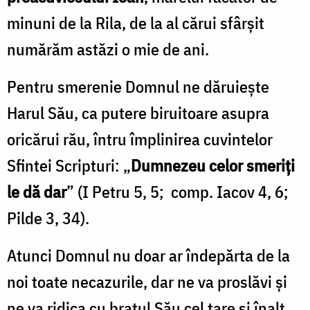
minuni de la Rila, de la al cărui sfârşit
numărăm astăzi o mie de ani.
Pentru smerenie Domnul ne dăruieşte
Harul Său, ca putere biruitoare asupra
oricărui rău, întru împlinirea cuvintelor
Sfintei Scripturi: „
Dumnezeu celor smeriţi
le dă dar
” (I Petru 5, 5; comp. Iacov 4, 6;
Pilde 3, 34).
Atunci Domnul nu doar ar îndepărta de la
noi toate necazurile, dar ne va proslăvi şi
ne va ridica cu braţul Său cel tare şi înalt,