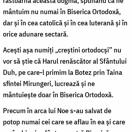
răstoarnă această dogmă, spunând că ne
mântuim nu numai în Biserica Ortodoxă,
dar şi în cea catolică şi în cea luterană şi în
orice adunare sectară.
Aceşti aşa numiţi „creştini ortodocşi” nu
vor să ştie că Harul renăscător al Sfântului
Duh, pe care-l primim la Botez prin Taina
sfintei Mirungeri, lucrează şi ne
mântuieşte doar în Biserica Ortodoxă.
Precum în arca lui Noe s-au salvat de
potop numai cei care se aflau în ea şi care