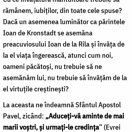
rămânem, iubiţilor, din toate cele spuse?
Dacă un asemenea luminător ca părintele
Ioan de Kronstadt se asemăna
preacuviosului Ioan de la Rila şi învăţa de
la el viaţa îngerească, atunci cum noi,
oameni păcătoşi, nu trebuie să ne
asemănăm lui, nu trebuie să învăţăm de la
el virtuţile creştineşti?
La aceasta ne îndeamnă Sfântul Apostol
Pavel, zicând:
„Aduceţi-vă aminte de mai
marii voştri, şi urmaţi-le credinţa
” (Evrei