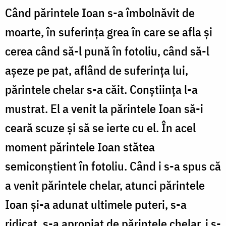
Când părintele Ioan s-a îmbolnăvit de
moarte, în suferinţa grea în care se afla şi
cerea când să-l pună în fotoliu, când să-l
aşeze pe pat, aflând de suferinţa lui,
părintele chelar s-a căit. Conştiinţa l-a
mustrat. El a venit la părintele Ioan să-i
ceară scuze şi să se ierte cu el. În acel
moment părintele Ioan stătea
semiconştient în fotoliu. Când i s-a spus că
a venit părintele chelar, atunci părintele
Ioan şi-a adunat ultimele puteri, s-a
ridicat, s-a apropiat de părintele chelar, i s-