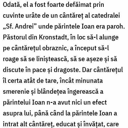
Odată, el a fost foarte defăimat prin
cuvinte urâte de un cântăreţ al catedralei
„Sf. Andrei” unde părintele Ioan era paroh.
Păstorul din Kronstadt, în loc să-l alunge
pe cântăreţul obraznic, a început să-l
roage să se liniştească, să se aşeze şi să
discute în pace şi dragoste. Dar cântăreţul
îl certa atât de tare, încât minunata
smerenie şi blândeţea îngerească a
părintelui Ioan n-a avut nici un efect
asupra lui, până când la părintele Ioan a
intrat alt cântăreţ, educat şi învăţat, care