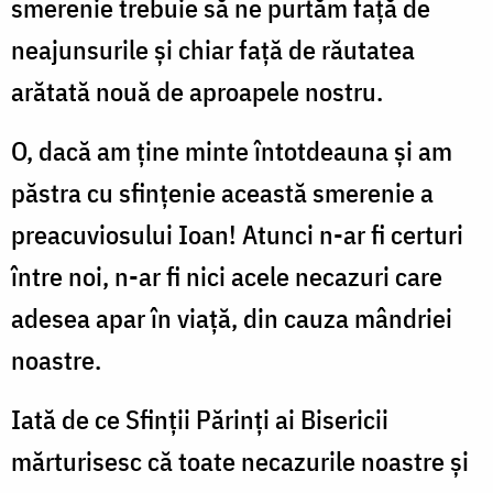
smerenie trebuie să ne purtăm faţă de
neajunsurile şi chiar faţă de răutatea
arătată nouă de aproapele nostru.
O, dacă am ţine minte întotdeauna şi am
păstra cu sfinţenie această smerenie a
preacuviosului Ioan! Atunci n-ar fi certuri
între noi, n-ar fi nici acele necazuri care
adesea apar în viaţă, din cauza mândriei
noastre.
Iată de ce Sfinţii Părinţi ai Bisericii
mărturisesc că toate necazurile noastre şi