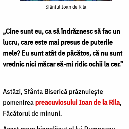
Sfântul
Sfântul Ioan de Rila
Ioan
de
„Cine sunt eu, ca să îndrăznesc să fac un
Rila
lucru, care este mai presus de puterile
mele? Eu sunt atât de păcătos, că nu sunt
vrednic nici măcar să-mi ridic ochii la cer.”
Astăzi, Sfânta Biserică prăznuieşte
pomenirea
preacuviosului Ioan de la Rila
,
Făcătorul de minuni.
Acest mare bineplăcut al lui Dumnezeu