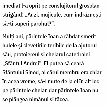
imediat l-a oprit pe conslujitorul grosolan
strigând: „Auzi, mujicule, cum îndrăzneşti
să-ţi superi parohul?”.
Mulţi ani, părintele Ioan a răbdat smerit
hulele şi clevetirile teribile de la ajutorul
său, protoiereul şi chelarul catedralei
„Sfântul Andrei”. El putea să ceară
Sfântului Sinod, al cărui membru era chiar
în acea vreme, să-l mute de la el în alt loc
pe părintele chelar, dar părintele Ioan nu
se plângea nimănui şi tăcea.