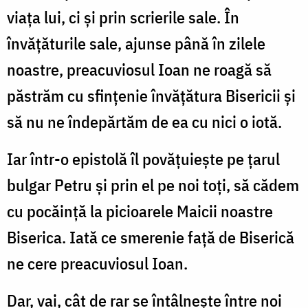
viaţa lui, ci şi prin scrierile sale. În
învăţăturile sale, ajunse până în zilele
noastre, preacuviosul Ioan ne roagă să
păstrăm cu sfinţenie învăţătura Bisericii şi
să nu ne îndepărtăm de ea cu nici o iotă.
Iar într-o epistolă îl povăţuieşte pe ţarul
bulgar Petru şi prin el pe noi toţi, să cădem
cu pocăinţă la picioarele Maicii noastre
Biserica. Iată ce smerenie faţă de Biserică
ne cere preacuviosul Ioan.
Dar, vai, cât de rar se întâlneşte între noi