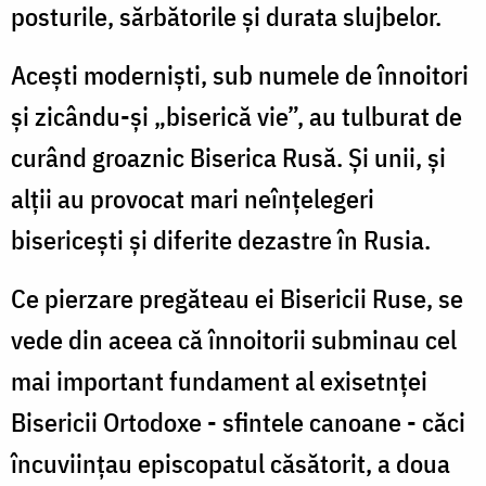
posturile, sărbătorile şi durata slujbelor.
Aceşti modernişti, sub numele de înnoitori
şi zicându-şi „biserică vie”, au tulburat de
curând groaznic Biserica Rusă. Şi unii, şi
alţii au provocat mari neînţelegeri
bisericeşti şi diferite dezastre în Rusia.
Ce pierzare pregăteau ei Bisericii Ruse, se
vede din aceea că înnoitorii subminau cel
mai important fundament al exisetnţei
Bisericii Ortodoxe - sfintele canoane - căci
încuviinţau episcopatul căsătorit, a doua