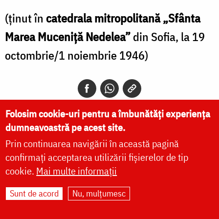
(ţinut în
catedrala mitropolitană „Sfânta
Marea Muceniţă Nedelea”
din Sofia, la 19
octombrie/1 noiembrie 1946)
Folosim cookie-uri pentru a îmbunătăți experiența
dumneavoastră pe acest site.
Alătură-te comunității noastre pe
Prin continuarea navigării în această pagină
WhatsApp
,
Instagram
și
Telegram
!
confirmați acceptarea utilizării fișierelor de tip
cookie.
Mai multe informații
Sunt de acord
Nu, mulțumesc
IPS Părinte Teofan: