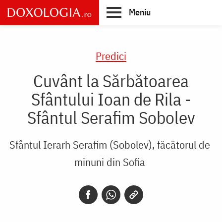
Skip
Meniu
to
main
Main
content
navigation
Predici
Cuvânt la Sărbătoarea
Sfântului Ioan de Rila -
Sfântul Serafim Sobolev
Sfântul Ierarh Serafim (Sobolev), făcătorul de
minuni din Sofia