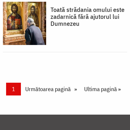
Toată strădania omului este
zadarnică fără ajutorul lui
Dumnezeu
Paginare
Current page
1
Next page
Următoarea pagină
Last page
Ultima pagină »