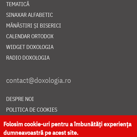
TEMATICĂ
SINAXAR ALFABETIC
MĂNĂSTIRI ȘI BISERICI
CALENDAR ORTODOX
WIDGET DOXOLOGIA
RADIO DOXOLOGIA
DESPRE NOI
POLITICA DE COOKIES
DONEAZĂ ONLINE PENTRU CATEDRALA NAȚIONALĂ
Folosim cookie-uri pentru a îmbunătăți experiența
dumneavoastră pe acest site.