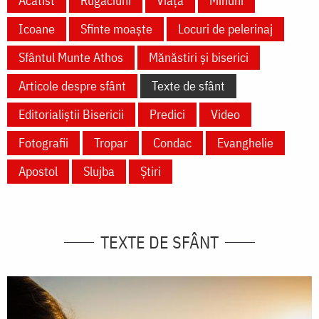
Acatist
Rugăciuni
Viață
Minuni
Icoane
Sfinte moaște
Locuri de pelerinaj
Sfântul Munte Athos
Mănăstiri și biserici
Articole despre sfânt
Texte de sfânt
Editorialiștii Bisericii
Predici
Video
Fotografii
Tropar
Condac
Evanghelie
Apostol
Slujba
Știri
TEXTE DE SFÂNT