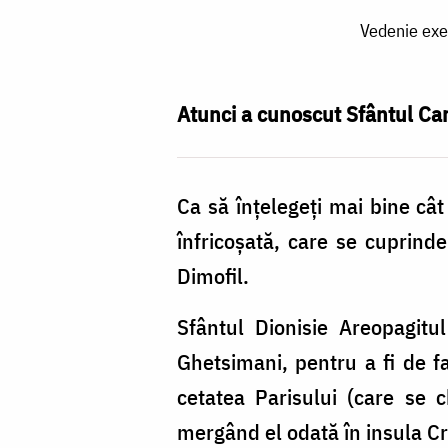
Vedenie
Vedenie exe
exemplificatoare
despre
mânie
Atunci a cunoscut Sfântul Ca
și
repercusiunile
Ca să înțelegeți mai bine câ
acesteia
înfricoșată, care se cuprinde
/
Dimofil.
Foto:
Oana
Sfântul Dionisie Areopagitul
Nechifor
Ghetsimani, pentru a fi de f
cetatea Parisului (care se 
mergând el odată în insula Cr