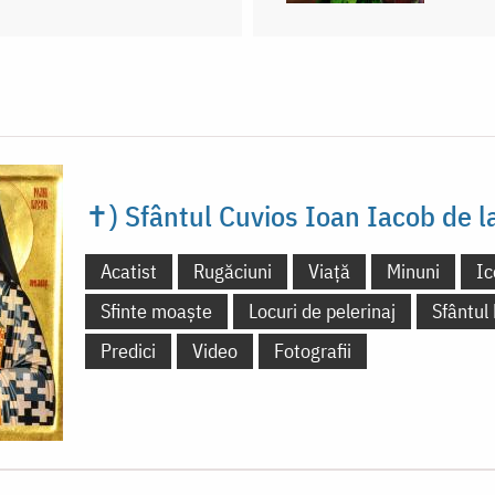
✝) Sfântul Cuvios Ioan Iacob de 
Acatist
Rugăciuni
Viață
Minuni
Ic
Sfinte moaște
Locuri de pelerinaj
Sfântul
Predici
Video
Fotografii