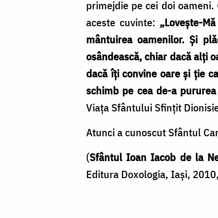
primejdie pe cei doi oameni.
aceste cuvinte:
„Lovește-Mă
mântuirea oamenilor. Și plă
osândească, chiar dacă alți o
dacă îți convine oare și ție 
schimb pe cea de-a pururea p
Viața Sfântului Sfințit Dionisi
Atunci a cunoscut Sfântul Ca
(
Sfântul Ioan Iacob de la N
Editura Doxologia, Iași, 2010