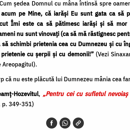
 Cum ședea Domnul cu mâna întinsă spre oameni, 
 acum pe Mine, că iarăși Eu sunt gata ca să p
cut Îmi este ca să pătimesc iarăși și să mor
ameni nu sunt vinovați (ca să mă răstignesc pentr
ca să schimbi prietenia cea cu Dumnezeu și cu înge
rietenie cu șerpii și cu demonii!”
(Vezi Sinaxa
e Areopagitul).
rp că nu este plăcută lui Dumnezeu mânia cea far
eamț-Hozevitul
,
„Pentru cei cu sufletul nevoiaș
, p. 349-351)