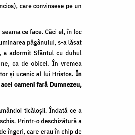
incios), care convinsese pe un
.
 seama ce face. Căci el, în loc
luminarea păgânului, s-a lăsat
a, a adormit Sfântul cu duhul
une, ca de obicei. În vremea
or și ucenic al lui Hristos.
În
că acei oameni fară Dumnezeu,
mândoi ticăloșii. Îndată ce a
eschis. Printr-o deschizătură a
e îngeri, care erau în chip de