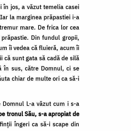
 în jos, a văzut temelia casei
Iar la marginea prăpastiei i-a
utremur mare. De frica lor cea
prăpastie. Din fundul gropii,
um îi vedea că fluieră, acum îi
i că sunt gata să cadă de silă
ă în sus, către Domnul, ci se
uta chiar de multe ori ca să-i
 pe Domnul L-a văzut cum i s-a
 tronul Său, s-a apropiat de
nții îngeri ca să-i scape din