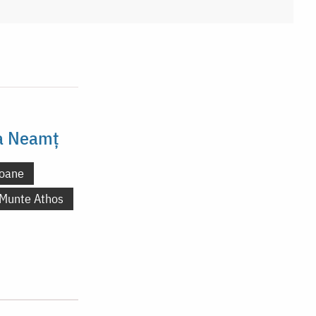
la Neamț
oane
 Munte Athos