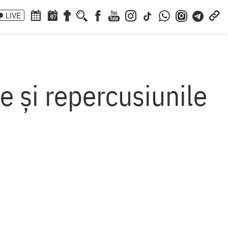
LIVE
07
 și repercusiunile