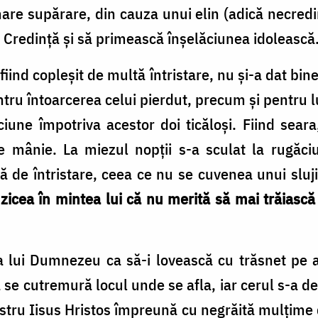
mare supărare, din cauza unui elin (adică necred
a Credință și să primească înșelăciunea idolească
ind copleșit de multă întristare, nu și-a dat bine
ru întoarcerea celui pierdut, precum și pentru 
iune împotriva acestor doi ticăloși. Fiind sear
de mânie. La miezul nopții s-a sculat la rugăci
 de întristare, ceea ce nu se cuvenea unui slujit
 zicea în mintea lui că nu merită să mai trăias
 lui Dumnezeu ca să-i lovească cu trăsnet pe a
 se cutremură locul unde se afla, iar cerul s-a d
tru Iisus Hristos împreună cu negrăită mulțime d