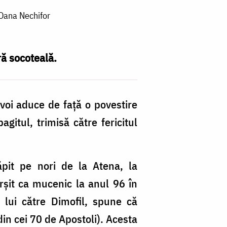
 Oana Nechifor
ă socoteală.
voi aduce de față o povestire
gitul, trimisă către fericitul
răpit pe nori de la Atena, la
rșit ca mucenic la anul 96 în
 lui către Dimofil, spune că
in cei 70 de Apostoli). Acesta