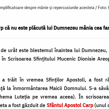
mplificatoare despre mânie și repercusiunile acesteia / Foto:
rp că nu este plăcută lui Dumnezeu mânia cea far
t de urât este blestemul înaintea lui Dumnezeu, 
 în Scrisoarea Sfințitului Mucenic Dionisie Areopa
 a trăit în vremea Sfinților Apostoli, a fost 
ață la înmormântarea Maicii Domnului. S-a săvâ
chema Luteția pe vremea aceea). În scrisoarea
eta a fost găzduit de
Sfântul Apostol Carp
(unul d