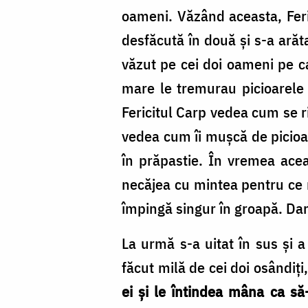
oameni. Văzând aceasta, Feric
desfăcută în două și s-a arăt
văzut pe cei doi oameni pe ca
mare le tremurau picioarele 
Fericitul Carp vedea cum se ri
vedea cum îi mușcă de picioar
în prăpastie. În vremea acea
necăjea cu mintea pentru ce n
împingă singur în groapă. Dar
La urmă s-a uitat în sus și a
făcut milă de cei doi osândiți
ei și le întindea mâna ca să