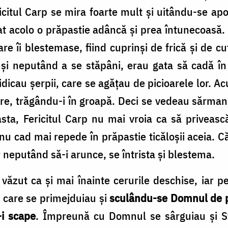
itul Carp se mira foarte mult și uitându-se apoi
at acolo o prăpastie adâncă și prea întunecoasă. 
re îi blestemase, fiind cuprinși de frică și de c
și neputând a se stăpâni, erau gata să cadă în 
dicau șerpii, care se agățau de picioarele lor. Ac
e, trăgându-i în groapă. Deci se vedeau sărmani
sta, Fericitul Carp nu mai vroia ca să priveasc
u cad mai repede în prăpastie ticăloșii aceia. Că
 neputând să-i arunce, se întrista și blestema.
 văzut ca și mai înainte cerurile deschise, iar
, care se primejduiau și
sculându-se Domnul de pe
-i scape
. Împreună cu Domnul se sârguiau și Sfi