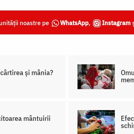
nității noastre pe
WhatsApp
,
Instagram
cârtirea și mânia?
Omul
memo
itoarea mântuirii
Efec
schi