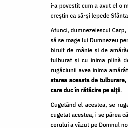
i-a povestit cum a avut el o 
creștin ca să-și lepede Sfânt
Atunci, dumnezeiescul Carp, fi
să se roage lui Dumnezeu pent
biruit de mânie și de amărăc
tulburat și cu inima plină 
rugăciunii avea inima amărâtă
starea aceasta de tulburare,
care duc în rătăcire pe alții
.
Cugetând el acestea, se ruga
cugetat acestea, i se părea că
cerului a văzut pe Domnul nos