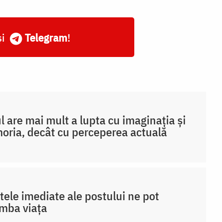
și
Telegram
!
 are mai mult a lupta cu imaginația și
ria, decât cu perceperea actuală
tele imediate ale postului ne pot
mba viața