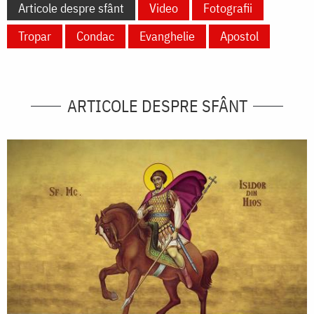
Articole despre sfânt
Video
Fotografii
Tropar
Condac
Evanghelie
Apostol
ARTICOLE DESPRE SFÂNT