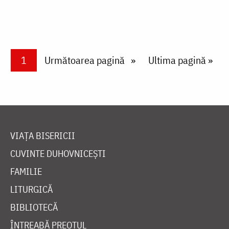
Paginare
Current page
1
Next page
Următoarea pagină
Last page
Ultima pagină »
VIAȚA BISERICII
CUVINTE DUHOVNICEȘTI
FAMILIE
LITURGICĂ
BIBLIOTECĂ
ÎNTREABĂ PREOTUL