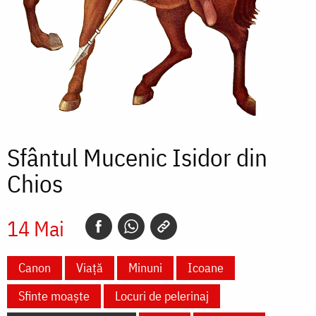
Sfântul Mucenic Isidor din
Chios
14 Mai
Canon
Viață
Minuni
Icoane
Sfinte moaște
Locuri de pelerinaj