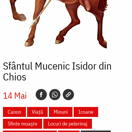
Sfântul Mucenic Isidor din
Chios
14 Mai
Canon
Viață
Minuni
Icoane
Sfinte moaște
Locuri de pelerinaj