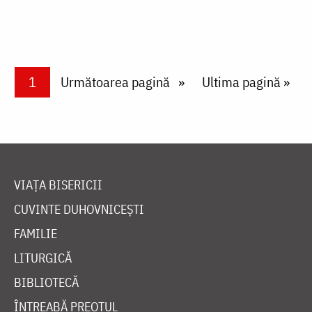
Paginare
Current page
1
Next page
Următoarea pagină
Last page
Ultima pagină »
VIAȚA BISERICII
CUVINTE DUHOVNICEȘTI
FAMILIE
LITURGICĂ
BIBLIOTECĂ
ÎNTREABĂ PREOTUL