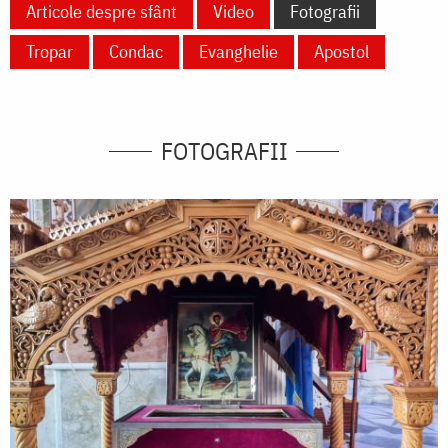
Articole despre sfânt
Video
Fotografii
Tropar
Condac
Evanghelie
Apostol
FOTOGRAFII