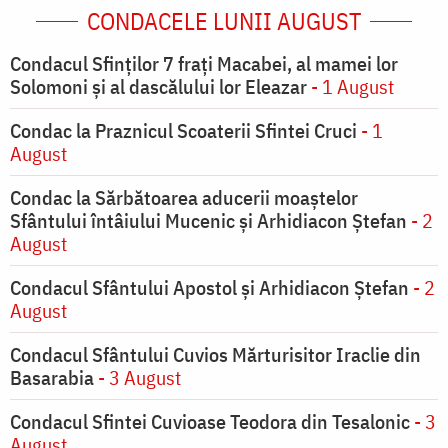
CONDACELE LUNII AUGUST
Condacul Sfinţilor 7 fraţi Macabei, al mamei lor
Solomoni şi al dascălului lor Eleazar
- 1 August
Condac la Praznicul Scoaterii Sfintei Cruci
- 1
August
Condac la Sărbătoarea aducerii moaştelor
Sfântului întâiului Mucenic şi Arhidiacon Ştefan
- 2
August
Condacul Sfântului Apostol și Arhidiacon Ștefan
- 2
August
Condacul Sfântului Cuvios Mărturisitor Iraclie din
Basarabia
- 3 August
Condacul Sfintei Cuvioase Teodora din Tesalonic
- 3
August