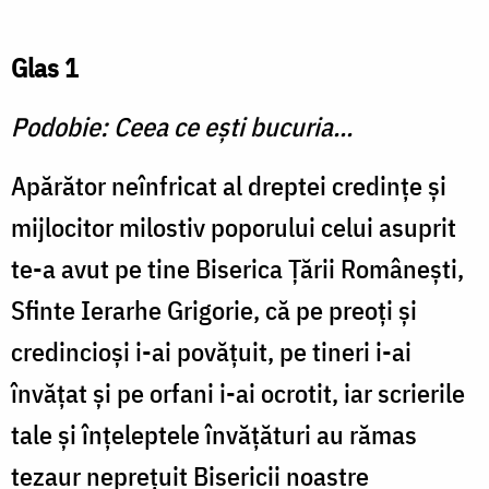
Glas 1
Podobie: Ceea ce eşti bucuria...
Apărător neînfricat al dreptei credinţe şi
mijlocitor milostiv poporului celui asuprit
te-a avut pe tine Biserica Ţării Româneşti,
Sfinte Ierarhe Grigorie, că pe preoţi şi
credincioşi i-ai povăţuit, pe tineri i-ai
învăţat şi pe orfani i-ai ocrotit, iar scrierile
tale şi înţeleptele învăţături au rămas
tezaur nepreţuit Bisericii noastre