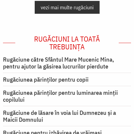
vezi mai multe rugăciuni
RUGĂCIUNI LA TOATĂ
TREBUINȚA
Rugăciune către Sfântul Mare Mucenic Mina,
pentru ajutor la găsirea lucrurilor pierdute
Rugăciunea părinților pentru copii
Rugăciunea părinților pentru luminarea minţii
copilului
Rugăciune de lăsare în voia lui Dumnezeu şi a
Maicii Domnului
Rugăciune pentru izbăvirea de vrăjmași