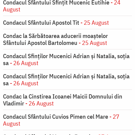
Condacul Sfântului Sfinţit Mucenic Eutihie
- 24
August
Condacul Sfântului Apostol Tit
- 25 August
Condac la Sărbătoarea aducerii moaştelor
Sfântului Apostol Bartolomeu
- 25 August
Condacul Sfinţilor Mucenici Adrian şi Natalia, soţia
sa
- 26 August
Condacul Sfinţilor Mucenici Adrian şi Natalia, soţia
sa
- 26 August
Condac la Cinstirea Icoanei Maicii Domnului din
Vladimir
- 26 August
Condacul Sfântului Cuvios Pimen cel Mare
- 27
August