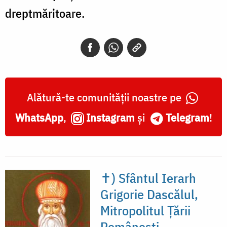
dreptmăritoare.
Alătură-te comunității noastre pe
WhatsApp
,
Instagram
și
Telegram
!
✝) Sfântul Ierarh
Grigorie Dascălul,
Mitropolitul Țării
Românești