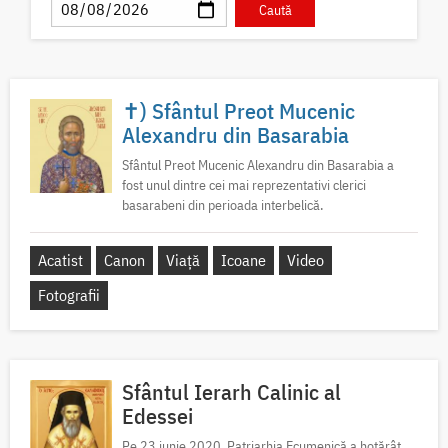
✝) Sfântul Preot Mucenic
Alexandru din Basarabia
Sfântul Preot Mucenic Alexandru din Basarabia a
fost unul dintre cei mai reprezentativi clerici
basarabeni din perioada interbelică.
Acatist
Canon
Viață
Icoane
Video
Fotografii
Sfântul Ierarh Calinic al
Edessei
Pe 23 iunie 2020, Patriarhia Ecumenică a hotărât