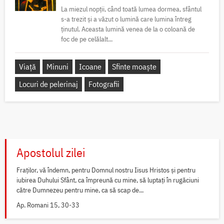
La miezul nopții, când toată lumea dormea, sfântul
s-a trezit și a văzut o lumină care lumina întreg
ținutul. Aceasta lumină venea de la o coloană de
foc de pe celălalt...
Viață
Minuni
Icoane
Sfinte moaște
Locuri de pelerinaj
Fotografii
Apostolul zilei
Fraților, vă îndemn, pentru Domnul nostru Iisus Hristos și pentru
iubirea Duhului Sfânt, ca împreună cu mine, să luptați în rugăciuni
către Dumnezeu pentru mine, ca să scap de...
Ap. Romani 15, 30-33