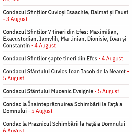
Condacul Sfinţilor Cuvioşi Isaachie, Dalmat şi Faust
- 3 August
Condacul Sfinţilor 7 tineri din Efes: Maximilian,
Exacustodian, Iamvlih, Martinian, Dionisie, Ioan şi
Constantin
- 4 August
Condacul Sfinţilor şapte tineri din Efes
- 4 August
Condacul Sfântului Cuvios Ioan Iacob de la Neamț
-
5 August
Condacul Sfântului Mucenic Evsignie
- 5 August
Condac la Înainteprăznuirea Schimbării la Faţă a
Domnului
- 5 August
Condac la Praznicul Schimbării la Faţă a Domnului
-
6 August