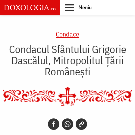
Skip
Meniu
to
main
Main
content
navigation
Condace
Condacul Sfântului Grigorie
Dascălul, Mitropolitul Ţării
Româneşti