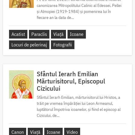
canonizarea Mitropolitului Calinic al Edessei, Pellei
și Almopiei (1919-1984) și pomenirea lui în
fiecare an la data de...
Acatist
Paraclis
Viață
Icoane
Locuri de pelerinaj
Fotografii
Sfântul Ierarh Emilian
Mărturisitorul, Episcopul
Cizicului
Sfântul Ierarh Emilian, mărturisitorul lui Hristos, a
trăit pe vremea împărăției lui Leon Armeanul,
luptătorul împotriva icoanelor, și fiind el episcop al
Cizicului, de...
Canon
Viață
Icoane
Video