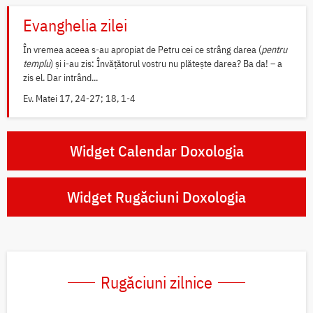
Evanghelia zilei
În vremea aceea s-au apropiat de Petru cei ce strâng darea (
pentru
templu
) și i-au zis: Învățătorul vostru nu plătește darea? Ba da! – a
zis el. Dar intrând...
Ev. Matei 17, 24-27; 18, 1-4
Widget Calendar Doxologia
Widget Rugăciuni Doxologia
Rugăciuni zilnice