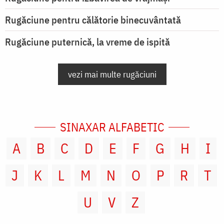
Rugăciune pentru călătorie binecuvântată
Rugăciune puternică, la vreme de ispită
vezi mai multe rugăciuni
SINAXAR ALFABETIC
A
B
C
D
E
F
G
H
I
J
K
L
M
N
O
P
R
T
U
V
Z