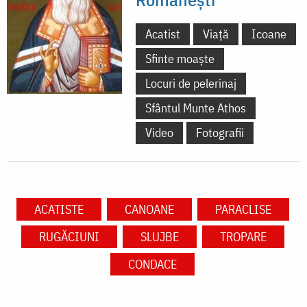
Acatist
Viață
Icoane
Sfinte moaște
Locuri de pelerinaj
Sfântul Munte Athos
Video
Fotografii
ACATISTE
CANOANE
PARACLISE
RUGĂCIUNI
SLUJBE
TROPARE
CONDACE