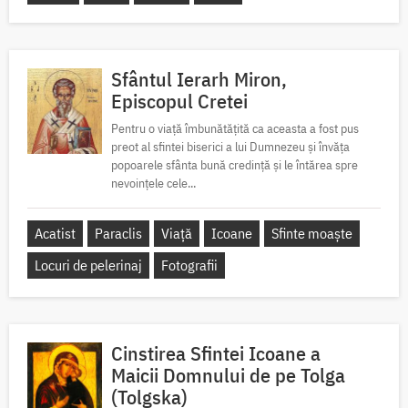
Sfântul Ierarh Miron,
Episcopul Cretei
Pentru o viață îmbunătățită ca aceasta a fost pus
preot al sfintei biserici a lui Dumnezeu și învăța
popoarele sfânta bună credință și le întărea spre
nevoințele cele...
Acatist
Paraclis
Viață
Icoane
Sfinte moaște
Locuri de pelerinaj
Fotografii
Cinstirea Sfintei Icoane a
Maicii Domnului de pe Tolga
(Tolgska)