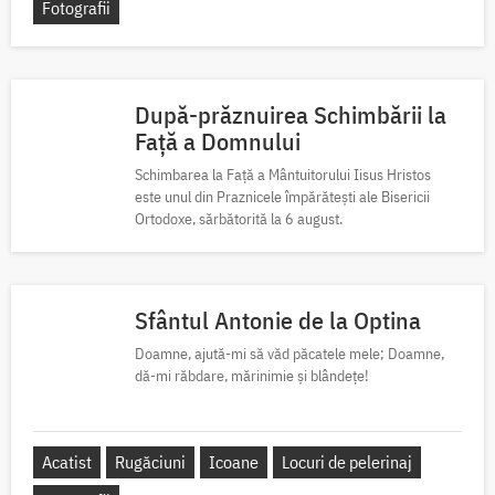
Fotografii
După-prăznuirea Schimbării la
Față a Domnului
Schimbarea la Față a Mântuitorului Iisus Hristos
este unul din Praznicele împărătești ale Bisericii
Ortodoxe, sărbătorită la 6 august.
Sfântul Antonie de la Optina
Doamne, ajută-mi să văd păcatele mele; Doamne,
dă-mi răbdare, mărinimie şi blândeţe!
Acatist
Rugăciuni
Icoane
Locuri de pelerinaj