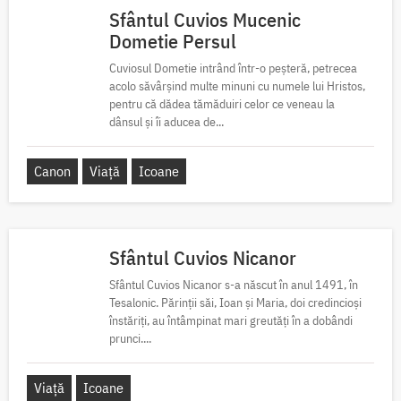
Sfântul Cuvios Mucenic
Dometie Persul
Cuviosul Dometie intrând într-o peșteră, petrecea
acolo săvârșind multe minuni cu numele lui Hristos,
pentru că dădea tămăduiri celor ce veneau la
dânsul și îi aducea de...
Canon
Viață
Icoane
Sfântul Cuvios Nicanor
Sfântul Cuvios Nicanor s-a născut în anul 1491, în
Tesalonic. Părinții săi, Ioan și Maria, doi credincioși
înstăriți, au întâmpinat mari greutăți în a dobândi
prunci....
Viață
Icoane