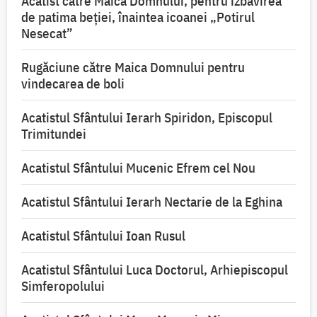
Acatist către Maica Domnului, pentru izbăvirea
de patima beției, înaintea icoanei „Potirul
Nesecat”
Rugăciune către Maica Domnului pentru
vindecarea de boli
Acatistul Sfântului Ierarh Spiridon, Episcopul
Trimitundei
Acatistul Sfântului Mucenic Efrem cel Nou
Acatistul Sfântului Ierarh Nectarie de la Eghina
Acatistul Sfântului Ioan Rusul
Acatistul Sfântului Luca Doctorul, Arhiepiscopul
Simferopolului