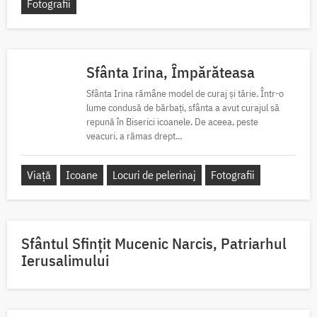
Fotografii
Sfânta Irina, Împărăteasa
Sfânta Irina rămâne model de curaj și tărie. Într-o
lume condusă de bărbați, sfânta a avut curajul să
repună în Biserici icoanele. De aceea, peste
veacuri, a rămas drept...
Viață
Icoane
Locuri de pelerinaj
Fotografii
Sfântul Sfinţit Mucenic Narcis, Patriarhul
Ierusalimului