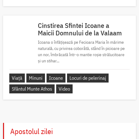
Cinstirea Sfintei Icoane a
Maicii Domnului de la Valaam
Icoana o înfățișează pe Fecioara Maria în mărime
naturală, cu privirea coborâtă, stând în picioare pe
un nor, îmbrăcată într-o mantie roșie strălucitoare
și un stihar...
Viață
Minuni
Icoane
Locuri de pelerinaj
Sfântul Munte Athos
Video
Apostolul zilei