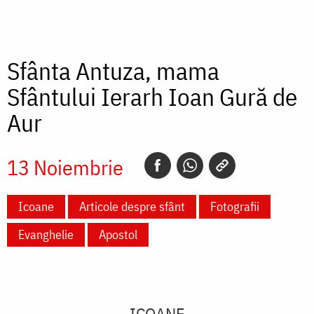
Sfânta Antuza, mama
Sfântului Ierarh Ioan Gură de
Aur
13 Noiembrie
Icoane
Articole despre sfânt
Fotografii
Evanghelie
Apostol