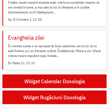
Fraților, lauda noastră aceasta este: mărturia conștiinței noastre că
am umblat în lume, și mai ales la voi, în sfințenie și în curăție
dumnezeiască, nu în înțelepciune...
Ap. II Corinteni 1, 12-20
Evanghelia zilei
În vremea aceea s-au apropiat de Iisus saducheii, cei ce zic că nu
este înviere, și L-au întrebat, zicând: Învățătorule, Moise a zis: «Dacă
cineva moare neavând copii, fratele...
Ev. Matei 22, 23-33
Widget Calendar Doxologia
Widget Rugăciuni Doxologia