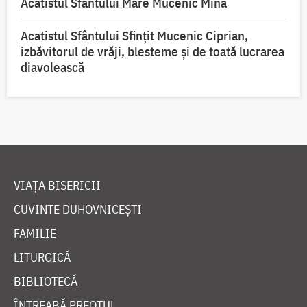
Acatistul Sfântului Mare Mucenic Mina
Acatistul Sfântului Sfințit Mucenic Ciprian,
izbăvitorul de vrăji, blesteme și de toată lucrarea
diavolească
VIAȚA BISERICII
CUVINTE DUHOVNICEȘTI
FAMILIE
LITURGICĂ
BIBLIOTECĂ
ÎNTREABĂ PREOTUL