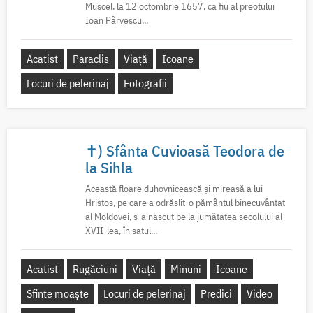
Muscel, la 12 octombrie 1657, ca fiu al preotului
Ioan Pârvescu...
Acatist
Paraclis
Viață
Icoane
Locuri de pelerinaj
Fotografii
✝) Sfânta Cuvioasă Teodora de
la Sihla
Această floare duhovnicească și mireasă a lui
Hristos, pe care a odrăslit-o pământul binecuvântat
al Moldovei, s-a născut pe la jumătatea secolului al
XVII-lea, în satul...
Acatist
Rugăciuni
Viață
Minuni
Icoane
Sfinte moaște
Locuri de pelerinaj
Predici
Video