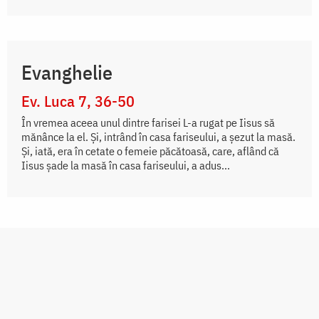
Evanghelie
Ev. Luca 7, 36-50
În vremea aceea unul dintre farisei L-a rugat pe Iisus să
mănânce la el. Și, intrând în casa fariseului, a șezut la masă.
Și, iată, era în cetate o femeie păcătoasă, care, aflând că
Iisus șade la masă în casa fariseului, a adus...