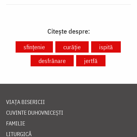
Citește despre:
sfințenie
curăție
ispită
desfrânare
jertfă
VIAȚA BISERICII
CUVINTE DUHOVNICEȘTI
FAMILIE
LITURGICĂ