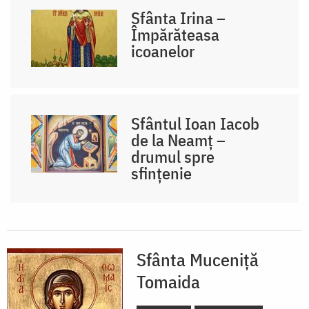
Sfânta Irina –
Împărăteasa
icoanelor
Sfântul Ioan Iacob
de la Neamț –
drumul spre
sfințenie
Sfânta Muceniță
Tomaida