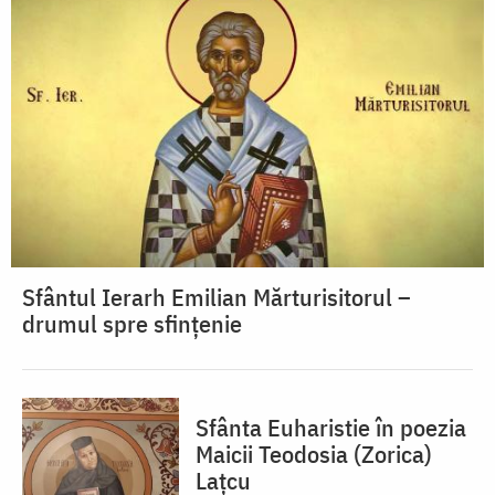
Sfântul Ierarh Emilian Mărturisitorul –
drumul spre sfințenie
Sfânta Euharistie în poezia
Maicii Teodosia (Zorica)
Lațcu