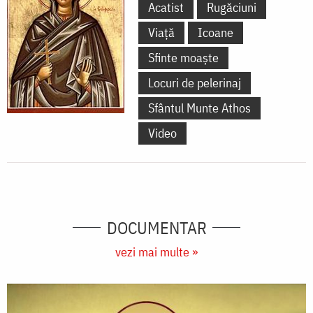
Acatist
Rugăciuni
Viață
Icoane
Sfinte moaște
Locuri de pelerinaj
Sfântul Munte Athos
Video
DOCUMENTAR
vezi mai multe »