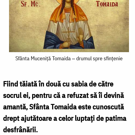
Sfânta
Sfânta Muceniță Tomaida ‒ drumul spre sfințenie
Muceniță
Tomaida
Fiind tăiată în două cu sabia de către
‒
socrul ei, pentru că a refuzat să îi devină
drumul
amantă, Sfânta Tomaida este cunoscută
spre
drept ajutătoare a celor luptați de patima
sfințenie
desfrânării.