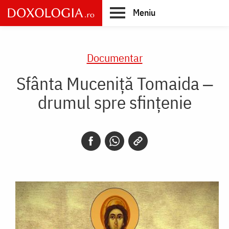
Skip
Meniu
to
main
Main
content
navigation
Documentar
Sfânta Muceniță Tomaida ‒
drumul spre sfințenie