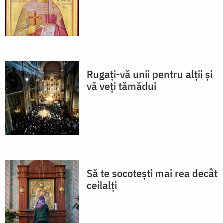
Rugați-vă unii pentru alții și
vă veți tămădui
Să te socotești mai rea decât
ceilalți