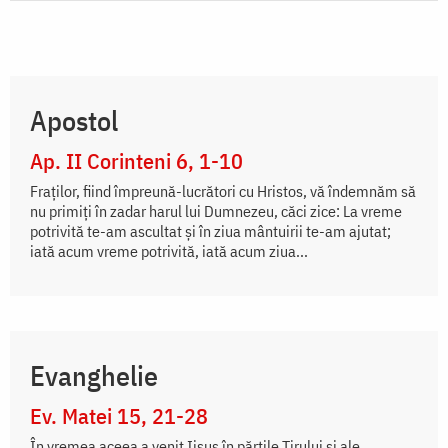
Apostol
Ap. II Corinteni 6, 1-10
Fraților, fiind împreună-lucrători cu Hristos, vă îndemnăm să
nu primiți în zadar harul lui Dumnezeu, căci zice: La vreme
potrivită te-am ascultat și în ziua mântuirii te-am ajutat;
iată acum vreme potrivită, iată acum ziua...
Evanghelie
Ev. Matei 15, 21-28
În vremea aceea a venit Iisus în părțile Tirului și ale