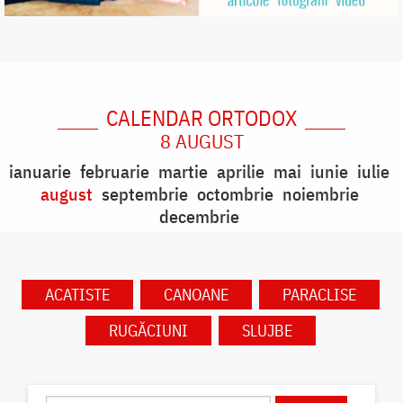
CALENDAR ORTODOX
8 AUGUST
ianuarie
februarie
martie
aprilie
mai
iunie
iulie
august
septembrie
octombrie
noiembrie
decembrie
ACATISTE
CANOANE
PARACLISE
RUGĂCIUNI
SLUJBE