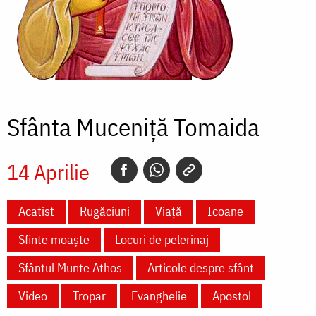
Sfânta Muceniță Tomaida
14 Aprilie
Acatist
Rugăciuni
Viață
Icoane
Sfinte moaște
Locuri de pelerinaj
Sfântul Munte Athos
Articole despre sfânt
Video
Tropar
Evanghelie
Apostol