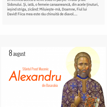
Sidonului. Și, iată, o femeie canaaneancă, din acele ținuturi,
ieșind striga, zicând: Miluiește-mă, Doamne, Fiul lui
David! Fiica mea este rău chinuită de diavol....