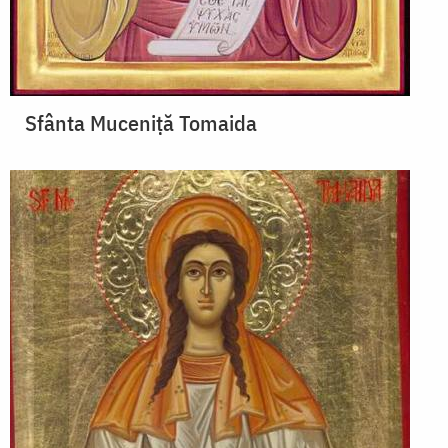
Sfânta Muceniţă Tomaida