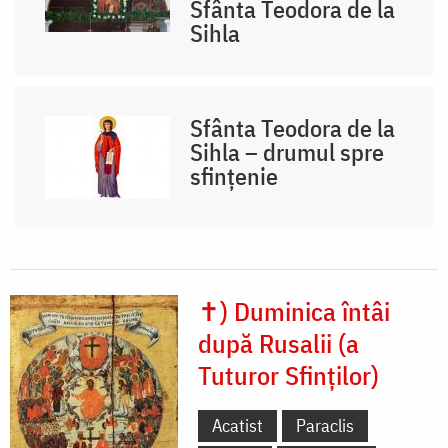
Sfânta Teodora de la
Sihla
Sfânta Teodora de la
Sihla – drumul spre
sfințenie
✝) Duminica întâi
după Rusalii (a
Tuturor Sfinților)
Acatist
Paraclis