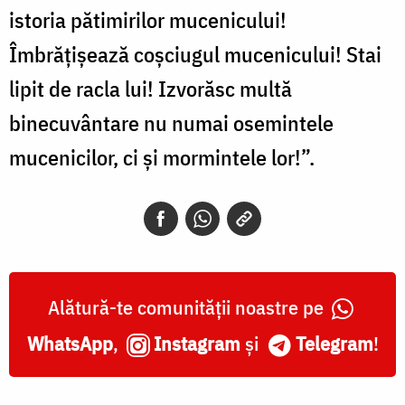
istoria pătimirilor mucenicului!
Îmbrăţişează coşciugul mucenicului! Stai
lipit de racla lui! Izvorăsc multă
binecuvântare nu numai osemintele
mucenicilor, ci şi mormintele lor!”.
Alătură-te comunității noastre pe
WhatsApp
,
Instagram
și
Telegram
!