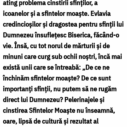
ating problema cinstirii sfinţilor, a
și
icoanelor şi a sfintelor moaşte. Evlavia
prieteni
credincioşilor şi dragostea pentru sfinţii lui
ai
Dumnezeu însufleţesc Biserica, făcând-o
credincioșilor
vie. Însă, cu tot norul de mărturii şi de
/
minuni care curg sub ochii noştri, încă mai
Foto:
există unii care se întreabă: „De ce ne
Oana
închinăm sfintelor moaşte? De ce sunt
Nechifor
importanți sfinții, nu putem să ne rugăm
direct lui Dumnezeu? Pelerinajele şi
cinstirea Sfintelor Moaşte nu înseamnă,
oare, lipsă de cultură şi rezultat al