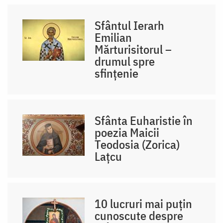
Sfântul Ierarh
Emilian
Mărturisitorul –
drumul spre
sfințenie
Sfânta Euharistie în
poezia Maicii
Teodosia (Zorica)
Lațcu
10 lucruri mai puțin
cunoscute despre