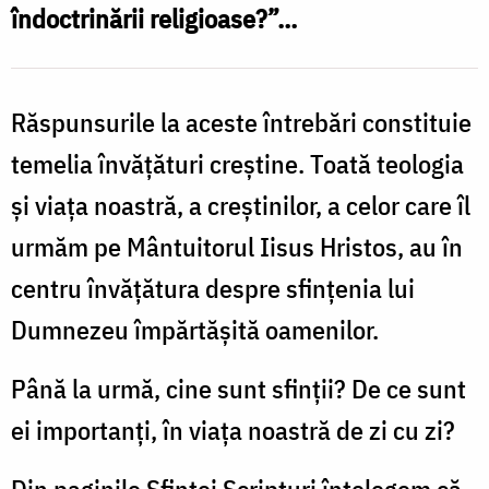
îndoctrinării religioase?”…
Răspunsurile la aceste întrebări constituie
temelia învăţături creştine. Toată teologia
şi viaţa noastră, a creştinilor, a celor care îl
urmăm pe Mântuitorul Iisus Hristos, au în
centru învăţătura despre sfinţenia lui
Dumnezeu împărtăşită oamenilor.
Până la urmă, cine sunt sfinţii? De ce sunt
ei importanți, în viața noastră de zi cu zi?
Din paginile Sfintei Scripturi înţelegem că