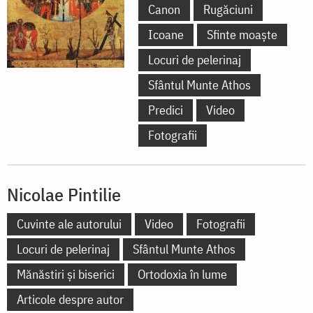
Canon
Rugăciuni
Icoane
Sfinte moaște
Locuri de pelerinaj
Sfântul Munte Athos
Predici
Video
Fotografii
Nicolae Pintilie
Cuvinte ale autorului
Video
Fotografii
Locuri de pelerinaj
Sfântul Munte Athos
Mănăstiri și biserici
Ortodoxia în lume
Articole despre autor