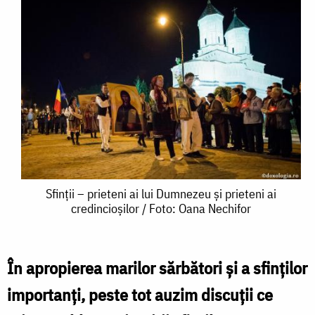
Sfinții
Sfinții – prieteni ai lui Dumnezeu și prieteni ai
credincioșilor / Foto: Oana Nechifor
–
prieteni
ai
În apropierea marilor sărbători şi a sfinţilor
lui
importanţi, peste tot auzim discuţii ce
Dumnezeu