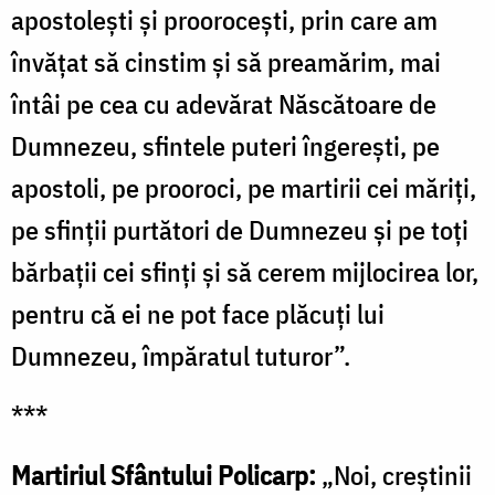
apostoleşti şi prooroceşti, prin care am
învăţat să cinstim şi să preamărim, mai
întâi pe cea cu adevărat Născătoare de
Dumnezeu, sfintele puteri îngereşti, pe
apostoli, pe prooroci, pe martirii cei măriţi,
pe sfinţii purtători de Dumnezeu şi pe toţi
bărbaţii cei sfinţi şi să cerem mijlocirea lor,
pentru că ei ne pot face plăcuţi lui
Dumnezeu, împăratul tuturor”.
***
Martiriul Sfântului Policarp:
„Noi, creştinii