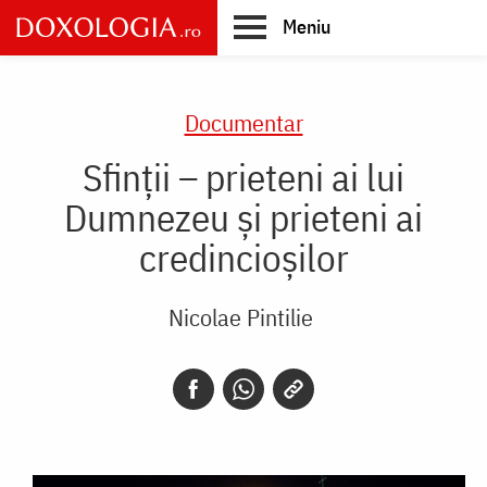
Skip
Meniu
to
main
Main
content
navigation
Documentar
Sfinții – prieteni ai lui
Dumnezeu și prieteni ai
credincioșilor
Nicolae Pintilie