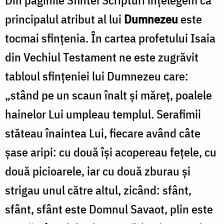
principalul atribut al lui
Dumnezeu
este
tocmai sfinţenia. În cartea profetului Isaia
din Vechiul Testament ne este zugrăvit
tabloul sfințeniei lui Dumnezeu care:
„stând pe un scaun înalt și măreț, poalele
hainelor Lui umpleau templul. Serafimii
stăteau înaintea Lui, fiecare având câte
șase aripi: cu două își acopereau fețele, cu
două picioarele, iar cu două zburau și
strigau unul către altul, zicând: sfânt,
sfânt, sfânt este Domnul Savaot, plin este