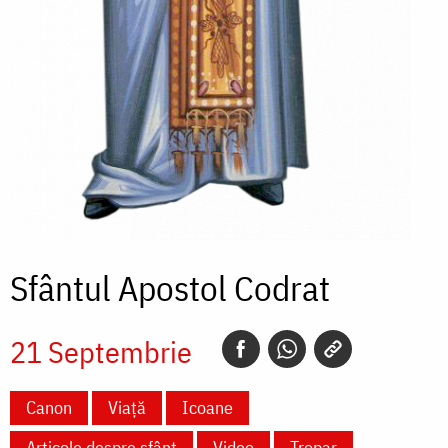
Sfântul Apostol Codrat
21 Septembrie
Canon
Viață
Icoane
Articole despre sfânt
Video
Tropar