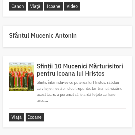
Canon
Viață
Icoane
Video
Sfântul Mucenic Antonin
Sfinții 10 Mucenici Mărturisitori
pentru icoana lui Hristos
Sfinții, întărindu-se cu puterea lui Hristos, răbdau
cu vitejie, neslăbind cu trupurile. Iar tiranul, văzând
acest lucru, a poruncit să le ardă fețele cu fiare
arse,...
Viață
Icoane