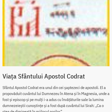
Viața Sfântului Apostol Codrat
Sfântul Apostol Codrat era unul din cei șaptezeci de apostoli. El a
propovăduit cuvântul lui Dumnezeu în Atena și în Magnesia, unde a
fost și episcop și pe mulți i-a adus cu învățăturile sale la lumina
dumnezeieștii cunoștințe și a fost după cuvântul lui Sirah: „Ca o
stea de dimineață în mijlocul norilor”.