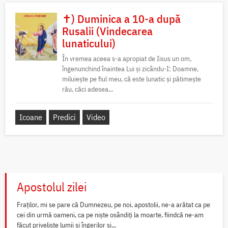
✝) Duminica a 10-a după
Rusalii (Vindecarea
lunaticului)
În vremea aceea s-a apropiat de Iisus un om,
îngenunchind înaintea Lui și zicându-I: Doamne,
miluiește pe fiul meu, că este lunatic și pătimește
rău, căci adesea...
Icoane
Predici
Video
Apostolul zilei
Fraților, mi se pare că Dumnezeu, pe noi, apostolii, ne-a arătat ca pe
cei din urmă oameni, ca pe niște osândiți la moarte, fiindcă ne-am
făcut priveliște lumii și îngerilor și...