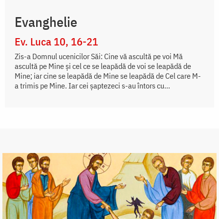
Evanghelie
Ev. Luca 10, 16-21
Zis-a Domnul ucenicilor Săi: Cine vă ascultă pe voi Mă
ascultă pe Mine şi cel ce se leapădă de voi se leapădă de
Mine; iar cine se leapădă de Mine se leapădă de Cel care M-
a trimis pe Mine. Iar cei şaptezeci s-au întors cu...