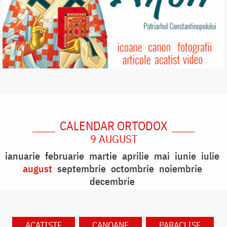
CALENDAR ORTODOX
9 AUGUST
ianuarie
februarie
martie
aprilie
mai
iunie
iulie
august
septembrie
octombrie
noiembrie
decembrie
ACATISTE
CANOANE
PARACLISE