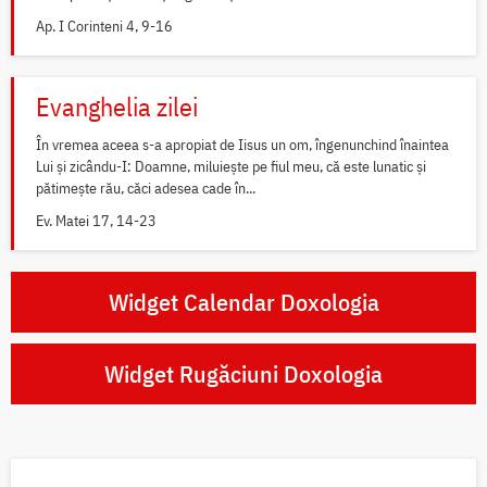
Ap. I Corinteni 4, 9-16
Evanghelia zilei
În vremea aceea s-a apropiat de Iisus un om, îngenunchind înaintea
Lui și zicându-I: Doamne, miluiește pe fiul meu, că este lunatic și
pătimește rău, căci adesea cade în...
Ev. Matei 17, 14-23
Widget Calendar Doxologia
Widget Rugăciuni Doxologia