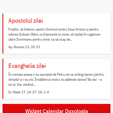
Apostolul zilei
Fraților, vă îndemn, pentru Domnul nostru Iisus Hristos și pentru
iubirea Duhului Sfânt, ca împreună cu mine, să luptați în rugăciuni
către Dumnezeu pentru mine, ca să scap de...
Ap. Romani 15, 30-33
Evanghelia zilei
În vremea aceea s-au apropiat de Petru cei ce strâng darea (
pentru
templu
) și i-au zis: Învățătorul vostru nu plătește darea? Ba da! – a
zis el. Dar intrând...
Ev. Matei 17, 24-27; 18, 1-4
Widget Calendar Doxologia