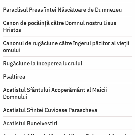
Paraclisul Preasfintei Născătoare de Dumnezeu
Canon de pocăință către Domnul nostru Iisus
Hristos
Canonul de rugăciune către îngerul păzitor al vieții
omului
Rugăciune la începerea lucrului
Psaltirea
Acatistul Sfântului Acoperământ al Maicii
Domnului
Acatistul Sfintei Cuvioase Parascheva
Acatistul Buneivestiri