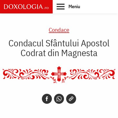
Skip
Meniu
to
main
Main
content
navigation
Condace
Condacul Sfântului Apostol
Codrat din Magnesta