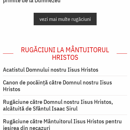
primite de la Dumnezeu
vezi mai multe rugăciuni
RUGĂCIUNI LA MÂNTUITORUL
HRISTOS
Acatistul Domnului nostru Iisus Hristos
Canon de pocăință către Domnul nostru Iisus
Hristos
Rugăciune către Domnul nostru Iisus Hristos,
alcătuită de Sfântul Isaac Sirul
Rugăciune către Mântuitorul Iisus Hristos pentru
ieşirea din necazuri