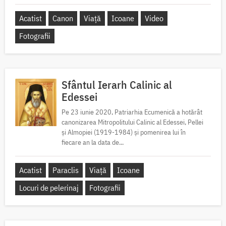
Acatist
Canon
Viață
Icoane
Video
Fotografii
Sfântul Ierarh Calinic al
Edessei
Pe 23 iunie 2020, Patriarhia Ecumenică a hotărât
canonizarea Mitropolitului Calinic al Edessei, Pellei
și Almopiei (1919-1984) și pomenirea lui în
fiecare an la data de...
Acatist
Paraclis
Viață
Icoane
Locuri de pelerinaj
Fotografii