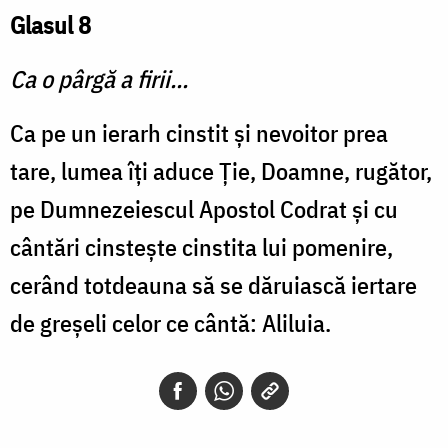
Glasul 8
Ca o pârgă a firii...
Ca pe un ierarh cinstit şi nevoitor prea
tare, lumea îţi aduce Ţie, Doamne, rugător,
pe Dumnezeiescul Apostol Codrat şi cu
cântări cinsteşte cinstita lui pomenire,
cerând totdeauna să se dăruiască iertare
de greşeli celor ce cântă: Aliluia.