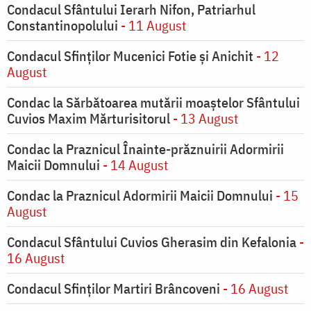
Condacul Sfântului Ierarh Nifon, Patriarhul
Constantinopolului
- 11 August
Condacul Sfinţilor Mucenici Fotie şi Anichit
- 12
August
Condac la Sărbătoarea mutării moaştelor Sfântului
Cuvios Maxim Mărturisitorul
- 13 August
Condac la Praznicul Înainte-prăznuirii Adormirii
Maicii Domnului
- 14 August
Condac la Praznicul Adormirii Maicii Domnului
- 15
August
Condacul Sfântului Cuvios Gherasim din Kefalonia
-
16 August
Condacul Sfinților Martiri Brâncoveni
- 16 August