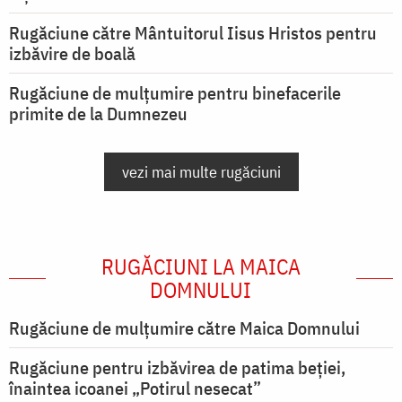
Rugăciune către Mântuitorul Iisus Hristos pentru
izbăvire de boală
Rugăciune de mulțumire pentru binefacerile
primite de la Dumnezeu
vezi mai multe rugăciuni
RUGĂCIUNI LA MAICA
DOMNULUI
Rugăciune de mulţumire către Maica Domnului
Rugăciune pentru izbăvirea de patima beției,
înaintea icoanei „Potirul nesecat”