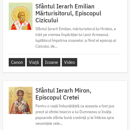
Sfântul Ierarh Emilian
Mărturisitorul, Episcopul
Cizicului
Sfântul Ierarh Emilian, mărturisitorul lui Hristos, a
trăit pe vremea împărăției lui Leon Armeanul,
luptătorul împotriva icoanelor, și fiind el episcop al
Cizicului, de...
Canon
Viață
Icoane
Video
Sfântul Ierarh Miron,
Episcopul Cretei
Pentru o viață îmbunătățită ca aceasta a fost pus
preot al sfintei biserici a lui Dumnezeu și învăța
popoarele sfânta bună credință și le întărea spre
nevoințele cele...