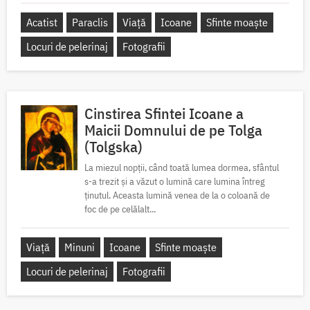
Acatist
Paraclis
Viață
Icoane
Sfinte moaște
Locuri de pelerinaj
Fotografii
Cinstirea Sfintei Icoane a
Maicii Domnului de pe Tolga
(Tolgska)
La miezul nopții, când toată lumea dormea, sfântul
s-a trezit și a văzut o lumină care lumina întreg
ținutul. Aceasta lumină venea de la o coloană de
foc de pe celălalt...
Viață
Minuni
Icoane
Sfinte moaște
Locuri de pelerinaj
Fotografii