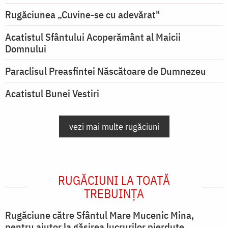
Rugăciunea „Cuvine-se cu adevărat"
Acatistul Sfântului Acoperământ al Maicii
Domnului
Paraclisul Preasfintei Născătoare de Dumnezeu
Acatistul Bunei Vestiri
vezi mai multe rugăciuni
RUGĂCIUNI LA TOATĂ
TREBUINȚA
Rugăciune către Sfântul Mare Mucenic Mina,
pentru ajutor la găsirea lucrurilor pierdute