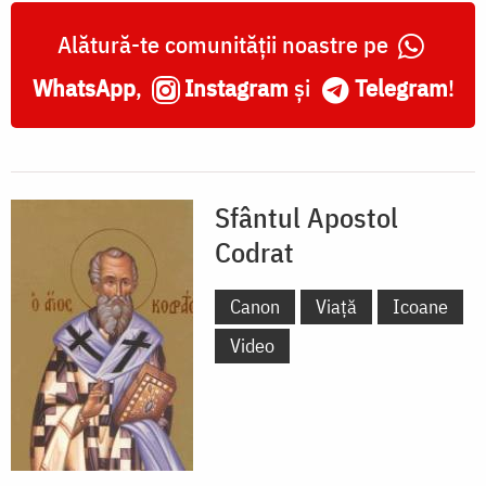
Alătură-te comunității noastre pe
WhatsApp
,
Instagram
și
Telegram
!
Sfântul Apostol
Codrat
Canon
Viață
Icoane
Video