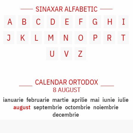
SINAXAR ALFABETIC
A
B
C
D
E
F
G
H
I
J
K
L
M
N
O
P
R
T
U
V
Z
CALENDAR ORTODOX
8 AUGUST
ianuarie
februarie
martie
aprilie
mai
iunie
iulie
august
septembrie
octombrie
noiembrie
decembrie