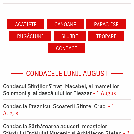
ACATISTE
CANOANE
PARACLISE
RUGĂCIUNI
SLUJBE
TROPARE
CONDACE
CONDACELE LUNII AUGUST
Condacul Sfinţilor 7 fraţi Macabei, al mamei lor
Solomoni şi al dascălului lor Eleazar
- 1 August
Condac la Praznicul Scoaterii Sfintei Cruci
- 1
August
Condac la Sărbătoarea aducerii moaştelor
Sfântului întâiului Mucenic şi Arhidiacon Ştefan
- 2