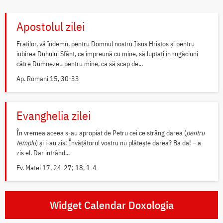
Apostolul zilei
Fraților, vă îndemn, pentru Domnul nostru Iisus Hristos și pentru
iubirea Duhului Sfânt, ca împreună cu mine, să luptați în rugăciuni
către Dumnezeu pentru mine, ca să scap de...
Ap. Romani 15, 30-33
Evanghelia zilei
În vremea aceea s-au apropiat de Petru cei ce strâng darea (
pentru
templu
) și i-au zis: Învățătorul vostru nu plătește darea? Ba da! – a
zis el. Dar intrând...
Ev. Matei 17, 24-27; 18, 1-4
Widget Calendar Doxologia