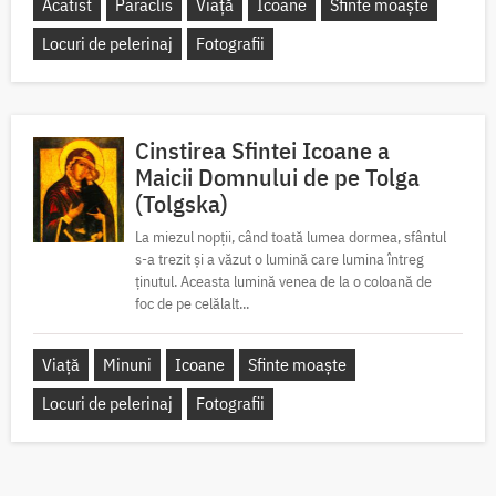
Acatist
Paraclis
Viață
Icoane
Sfinte moaște
Locuri de pelerinaj
Fotografii
Cinstirea Sfintei Icoane a
Maicii Domnului de pe Tolga
(Tolgska)
La miezul nopții, când toată lumea dormea, sfântul
s-a trezit și a văzut o lumină care lumina întreg
ținutul. Aceasta lumină venea de la o coloană de
foc de pe celălalt...
Viață
Minuni
Icoane
Sfinte moaște
Locuri de pelerinaj
Fotografii