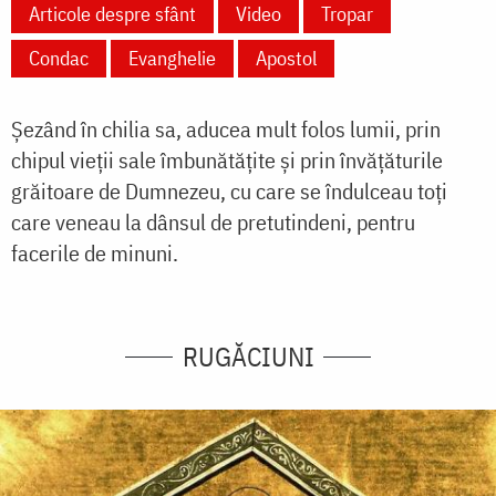
Articole despre sfânt
Video
Tropar
Condac
Evanghelie
Apostol
Șezând în chilia sa, aducea mult folos lumii, prin
chipul vieții sale îmbunătățite și prin învățăturile
grăitoare de Dumnezeu, cu care se îndulceau toți
care veneau la dânsul de pretutindeni, pentru
facerile de minuni.
RUGĂCIUNI