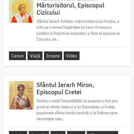
Mărturisitorul, Episcopul
Cizicului
Sfântul Ierarh Emilian, mărturisitorul lui Hristos, a
trăit pe vremea împărăției lui Leon Armeanul,
luptătorul împotriva icoanelor, și fiind el episcop al
Cizicului, de...
Canon
Viață
Icoane
Video
Sfântul Ierarh Miron,
Episcopul Cretei
Pentru o viață îmbunătățită ca aceasta a fost pus
preot al sfintei biserici a lui Dumnezeu și învăța
popoarele sfânta bună credință și le întărea spre
nevoințele cele...