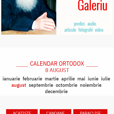
CALENDAR ORTODOX
8 AUGUST
ianuarie
februarie
martie
aprilie
mai
iunie
iulie
august
septembrie
octombrie
noiembrie
decembrie
ACATISTE
CANOANE
PARACLISE