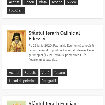
Acatist
Canon
Viață
Icoane
Video
Fotografii
Sfântul Ierarh Calinic al
Edessei
Pe 23 iunie 2020, Patriarhia Ecumenică a hotărât
canonizarea Mitropolitului Calinic al Edessei, Pellei
și Almopiei (1919-1984) și pomenirea lui în
fiecare an la data de...
Acatist
Paraclis
Viață
Icoane
Locuri de pelerinaj
Fotografii
Sfântul Ierarh Emilian