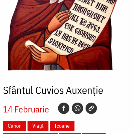
Sfântul Cuvios Auxenție
14 Februarie
Canon
Viață
Icoane