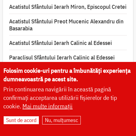
Acatistul Sfântului Ierarh Miron, Episcopul Cretei
Acatistul Sfântului Preot Mucenic Alexandru din
Basarabia
Acatistul Sfântului Ierarh Calinic al Edessei
Paraclisul Sfântului Ierarh Calinic al Edessei
Folosim cookie-uri pentru a îmbunătăți experiența
Paraclisul Sfântului Ierarh Miron, Episcopul
dumneavoastră pe acest site.
Cretei
Prin continuarea navigării în această pagină
Canon de rugăciune către Sfântul Ierarh Emilian
confirmați acceptarea utilizării fișierelor de tip
Mărturisitorul, Episcopul Cizicului
cookie.
Mai multe informații
Canon de rugăciune către Sfântul Preot Mucenic
Sunt de acord
Nu, mulțumesc
Alexandru din Basarabia