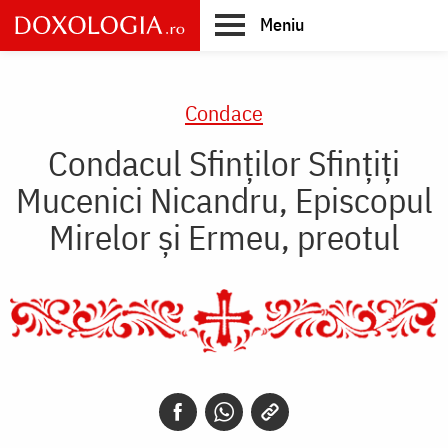
Skip
Meniu
to
main
Main
content
navigation
Condace
Condacul Sfinţilor Sfinţiţi
Mucenici Nicandru, Episcopul
Mirelor şi Ermeu, preotul