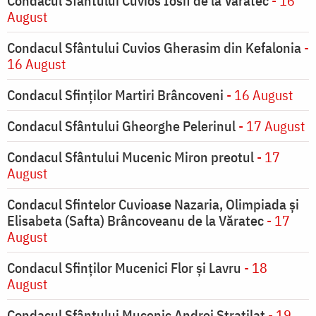
Condacul Sfântului Cuvios Iosif de la Varatec
- 16
August
Condacul Sfântului Cuvios Gherasim din Kefalonia
-
16 August
Condacul Sfinților Martiri Brâncoveni
- 16 August
Condacul Sfântului Gheorghe Pelerinul
- 17 August
Condacul Sfântului Mucenic Miron preotul
- 17
August
Condacul Sfintelor Cuvioase Nazaria, Olimpiada și
Elisabeta (Safta) Brâncoveanu de la Văratec
- 17
August
Condacul Sfinţilor Mucenici Flor şi Lavru
- 18
August
Condacul Sfântului Mucenic Andrei Stratilat
- 19