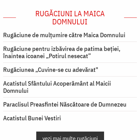
RUGĂCIUNI LA MAICA
DOMNULUI
Rugăciune de mulţumire către Maica Domnului
Rugăciune pentru izbăvirea de patima beției,
înaintea icoanei „Potirul nesecat”
Rugăciunea „Cuvine-se cu adevărat"
Acatistul Sfântului Acoperământ al Maicii
Domnului
Paraclisul Preasfintei Născătoare de Dumnezeu
Acatistul Bunei Vestiri
vezi mai multe rugăciuni