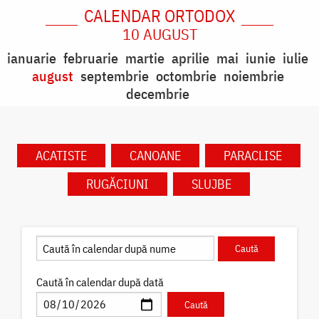
CALENDAR ORTODOX
10 AUGUST
ianuarie
februarie
martie
aprilie
mai
iunie
iulie
august
septembrie
octombrie
noiembrie
decembrie
ACATISTE
CANOANE
PARACLISE
RUGĂCIUNI
SLUJBE
Caută în calendar după dată