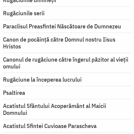
Rugăciunile serii
Paraclisul Preasfintei Născătoare de Dumnezeu
Canon de pocăință către Domnul nostru Iisus
Hristos
Canonul de rugăciune către îngerul păzitor al vieții
omului
Rugăciune la începerea lucrului
Psaltirea
Acatistul Sfântului Acoperământ al Maicii
Domnului
Acatistul Sfintei Cuvioase Parascheva