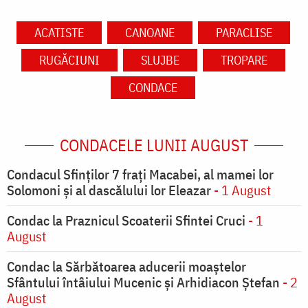
ACATISTE
CANOANE
PARACLISE
RUGĂCIUNI
SLUJBE
TROPARE
CONDACE
CONDACELE LUNII AUGUST
Condacul Sfinţilor 7 fraţi Macabei, al mamei lor
Solomoni şi al dascălului lor Eleazar
- 1 August
Condac la Praznicul Scoaterii Sfintei Cruci
- 1
August
Condac la Sărbătoarea aducerii moaştelor
Sfântului întâiului Mucenic şi Arhidiacon Ştefan
- 2
August