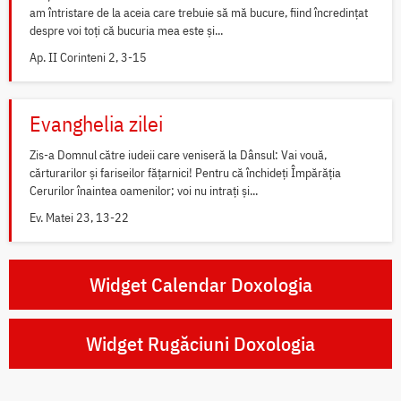
am întristare de la aceia care trebuie să mă bucure, fiind încredințat
despre voi toți că bucuria mea este și...
Ap. II Corinteni 2, 3-15
Evanghelia zilei
Zis-a Domnul către iudeii care veniseră la Dânsul: Vai vouă,
cărturarilor și fariseilor fățarnici! Pentru că închideți Împărăția
Cerurilor înaintea oamenilor; voi nu intrați și...
Ev. Matei 23, 13-22
Widget Calendar Doxologia
Widget Rugăciuni Doxologia