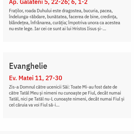
Ap. Galateni 5, 22-26; 6, 1-2
Fraților, roada Duhului este dragostea, bucuria, pacea,
îndelunga-răbdare, bunătatea, facerea de bine, credința,
blândețea, înfrânarea, curăția; împotriva unora ca acestea
nu este lege. Iar cei ce sunt ai lui Hristos Iisus și-...
Evanghelie
Ev. Matei 11, 27-30
Zis-a Domnul către ucenicii Săi: Toate Mi-au fost date de
către Tatăl Meu și nimeni nu cunoaște pe Fiul, decât numai
Tatăl, nici pe Tatăl nu-L cunoaște nimeni, decât numai Fiul și
cel căruia va voi Fiul să-i...