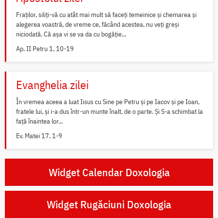
Fraților, siliți-vă cu atât mai mult să faceți temeinice și chemarea și
alegerea voastră, de vreme ce, făcând acestea, nu veți greși
niciodată. Că așa vi se va da cu bogăție...
Ap. II Petru 1, 10-19
Evanghelia zilei
În vremea aceea a luat Iisus cu Sine pe Petru și pe Iacov și pe Ioan,
fratele lui, și i-a dus într-un munte înalt, de o parte. Și S-a schimbat la
față înaintea lor...
Ev. Matei 17, 1-9
Widget Calendar Doxologia
Widget Rugăciuni Doxologia