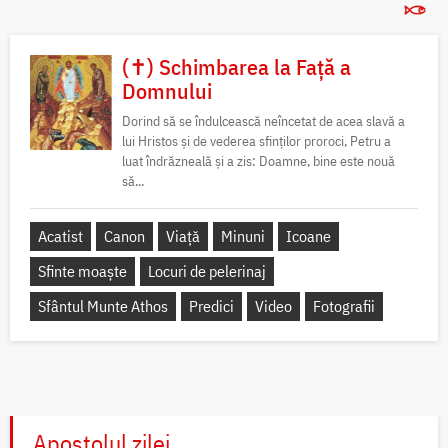
(✝) Schimbarea la Față a
Domnului
Dorind să se îndulcească neîncetat de acea slavă a
lui Hristos și de vederea sfinților proroci, Petru a
luat îndrăzneală și a zis: Doamne, bine este nouă
să...
Acatist
Canon
Viață
Minuni
Icoane
Sfinte moaște
Locuri de pelerinaj
Sfântul Munte Athos
Predici
Video
Fotografii
Apostolul zilei