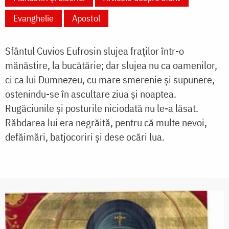
Evanghelie
Apostol
Sfântul Cuvios Eufrosin slujea fraților într-o
mănăstire, la bucătărie; dar slujea nu ca oamenilor,
ci ca lui Dumnezeu, cu mare smerenie și supunere,
ostenindu-se în ascultare ziua și noaptea.
Rugăciunile și posturile niciodată nu le-a lăsat.
Răbdarea lui era negrăită, pentru că multe nevoi,
defăimări, batjocoriri și dese ocări lua.