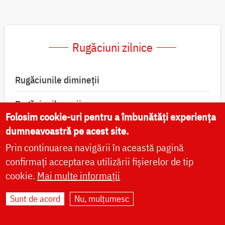
Rugăciuni zilnice
Rugăciunile dimineții
Rugăciunile serii
Folosim cookie-uri pentru a îmbunătăți experiența
Paraclisul Preasfintei Născătoare de Dumnezeu
dumneavoastră pe acest site.
Prin continuarea navigării în această pagină
Canon de pocăință către Domnul nostru Iisus
confirmați acceptarea utilizării fișierelor de tip
Hristos
cookie.
Mai multe informații
Canonul de rugăciune către îngerul păzitor al
Sunt de acord
Nu, mulțumesc
vieții omului
Rugăciune la începerea lucrului