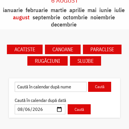
6 AUGUST
ianuarie
februarie
martie
aprilie
mai
iunie
iulie
august
septembrie
octombrie
noiembrie
decembrie
ACATISTE
CANOANE
PARACLISE
RUGĂCIUNI
SLUJBE
Caută în calendar după dată