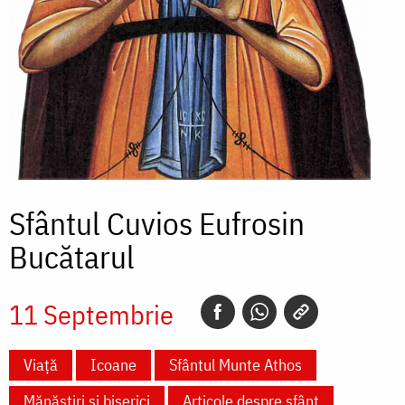
Sfântul Cuvios Eufrosin
Bucătarul
11 Septembrie
Viață
Icoane
Sfântul Munte Athos
Mănăstiri și biserici
Articole despre sfânt