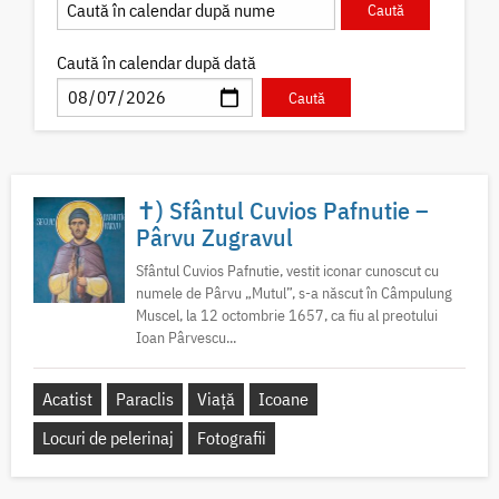
Caută în calendar după dată
✝) Sfântul Cuvios Pafnutie –
Pârvu Zugravul
Sfântul Cuvios Pafnutie, vestit iconar cunoscut cu
numele de Pârvu „Mutul”, s-a născut în Câmpulung
Muscel, la 12 octombrie 1657, ca fiu al preotului
Ioan Pârvescu...
Acatist
Paraclis
Viață
Icoane
Locuri de pelerinaj
Fotografii