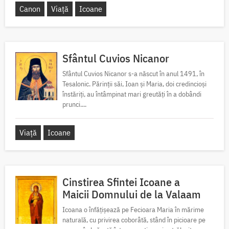
Canon
Viață
Icoane
Sfântul Cuvios Nicanor
Sfântul Cuvios Nicanor s-a născut în anul 1491, în
Tesalonic. Părinții săi, Ioan și Maria, doi credincioși
înstăriți, au întâmpinat mari greutăți în a dobândi
prunci....
Viață
Icoane
Cinstirea Sfintei Icoane a
Maicii Domnului de la Valaam
Icoana o înfățișează pe Fecioara Maria în mărime
naturală, cu privirea coborâtă, stând în picioare pe