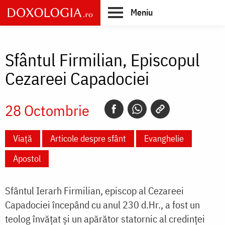
Skip
Meniu
to
main
Main
content
navigation
Sfântul Firmilian, Episcopul
Cezareei Capadociei
28 Octombrie
Viață
Articole despre sfânt
Evanghelie
Apostol
Sfântul Ierarh Firmilian, episcop al Cezareei
Capadociei începând cu anul 230 d.Hr., a fost un
teolog învățat și un apărător statornic al credinței