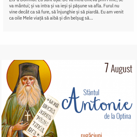
va mântui; şi va intra şi va ieşi şi păşune va afla. Furul nu
vine decât ca să fure, să înjunghie şi să piardă. Eu am venit
ca oile Mele viaţă să aibă şi din belşug să...