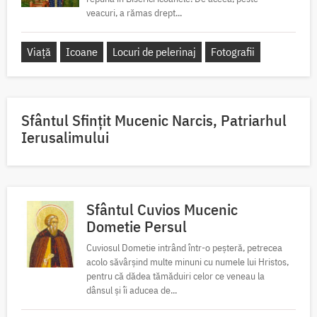
veacuri, a rămas drept...
Viață
Icoane
Locuri de pelerinaj
Fotografii
Sfântul Sfinţit Mucenic Narcis, Patriarhul
Ierusalimului
Sfântul Cuvios Mucenic
Dometie Persul
Cuviosul Dometie intrând într-o peșteră, petrecea
acolo săvârșind multe minuni cu numele lui Hristos,
pentru că dădea tămăduiri celor ce veneau la
dânsul și îi aducea de...