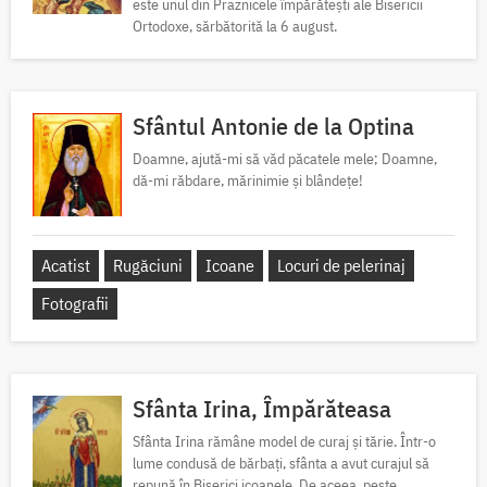
este unul din Praznicele împărătești ale Bisericii
Ortodoxe, sărbătorită la 6 august.
Sfântul Antonie de la Optina
Doamne, ajută-mi să văd păcatele mele; Doamne,
dă-mi răbdare, mărinimie şi blândeţe!
Acatist
Rugăciuni
Icoane
Locuri de pelerinaj
Fotografii
Sfânta Irina, Împărăteasa
Sfânta Irina rămâne model de curaj și tărie. Într-o
lume condusă de bărbați, sfânta a avut curajul să
repună în Biserici icoanele. De aceea, peste