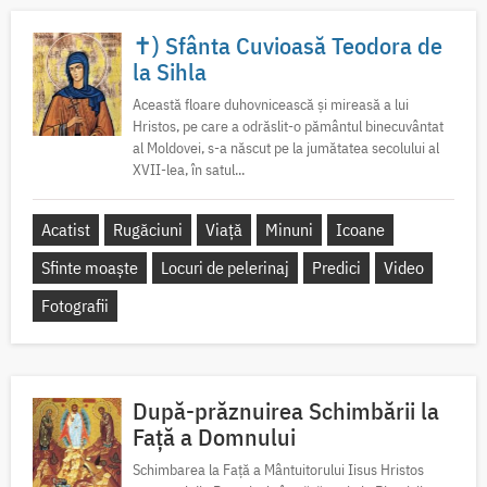
✝) Sfânta Cuvioasă Teodora de
la Sihla
Această floare duhovnicească și mireasă a lui
Hristos, pe care a odrăslit-o pământul binecuvântat
al Moldovei, s-a născut pe la jumătatea secolului al
XVII-lea, în satul...
Acatist
Rugăciuni
Viață
Minuni
Icoane
Sfinte moaște
Locuri de pelerinaj
Predici
Video
Fotografii
După-prăznuirea Schimbării la
Față a Domnului
Schimbarea la Față a Mântuitorului Iisus Hristos