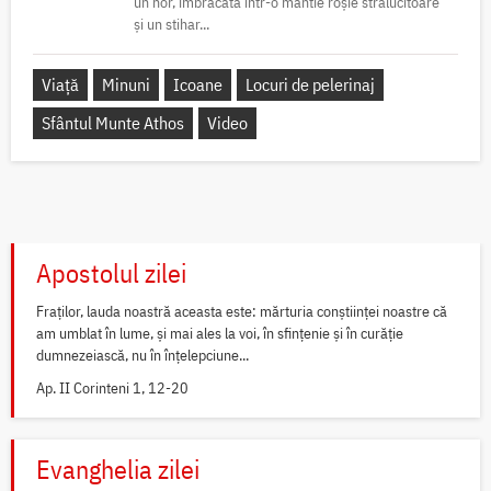
un nor, îmbrăcată într-o mantie roșie strălucitoare
și un stihar...
Viață
Minuni
Icoane
Locuri de pelerinaj
Sfântul Munte Athos
Video
Apostolul zilei
Fraților, lauda noastră aceasta este: mărturia conștiinței noastre că
am umblat în lume, și mai ales la voi, în sfințenie și în curăție
dumnezeiască, nu în înțelepciune...
Ap. II Corinteni 1, 12-20
Evanghelia zilei