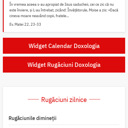
În vremea aceea s-au apropiat de Iisus saducheii, cei ce zic că nu
este înviere, și L-au întrebat, zicând: Învățătorule, Moise a zis: «Dacă
cineva moare neavând copii, fratele...
Ev. Matei 22, 23-33
Widget Calendar Doxologia
Widget Rugăciuni Doxologia
Rugăciuni zilnice
Rugăciunile dimineții