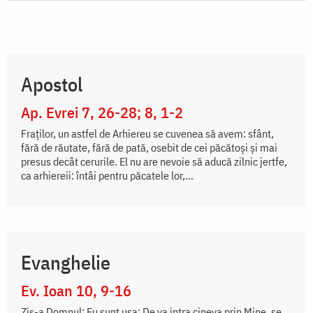
Apostol
Ap. Evrei 7, 26-28; 8, 1-2
Fraţilor, un astfel de Arhiereu se cuvenea să avem: sfânt,
fără de răutate, fără de pată, osebit de cei păcătoşi şi mai
presus decât cerurile. El nu are nevoie să aducă zilnic jertfe,
ca arhiereii: întâi pentru păcatele lor,...
Evanghelie
Ev. Ioan 10, 9-16
Zis-a Domnul: Eu sunt uşa: De va intra cineva prin Mine, se