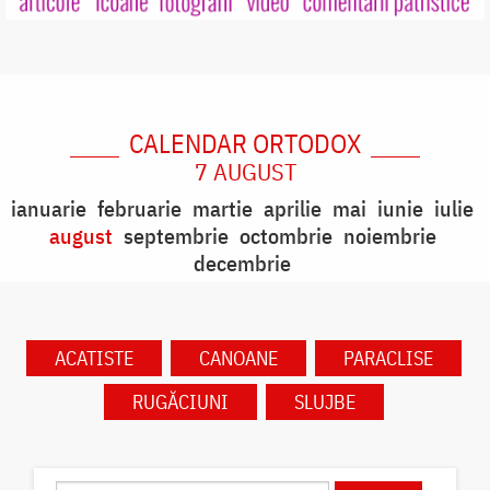
CALENDAR ORTODOX
7 AUGUST
ianuarie
februarie
martie
aprilie
mai
iunie
iulie
august
septembrie
octombrie
noiembrie
decembrie
ACATISTE
CANOANE
PARACLISE
RUGĂCIUNI
SLUJBE