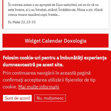
În vremea aceea s-au apropiat de Iisus saducheii, cei ce zic că nu
este înviere, și L-au întrebat, zicând: Învățătorule, Moise a zis: «Dacă
cineva moare neavând copii, fratele...
Ev. Matei 22, 23-33
Widget Calendar Doxologia
Widget Rugăciuni Doxologia
Folosim cookie-uri pentru a îmbunătăți experiența
dumneavoastră pe acest site.
Prin continuarea navigării în această pagină
confirmați acceptarea utilizării fișierelor de tip
Rugăciuni zilnice
cookie.
Mai multe informații
Sunt de acord
Nu, mulțumesc
Rugăciunile dimineții