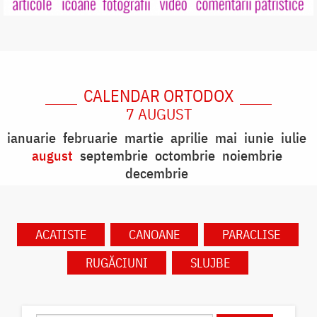
CALENDAR ORTODOX
7 AUGUST
ianuarie
februarie
martie
aprilie
mai
iunie
iulie
august
septembrie
octombrie
noiembrie
decembrie
ACATISTE
CANOANE
PARACLISE
RUGĂCIUNI
SLUJBE