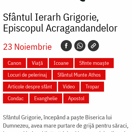
Sfântul Ierarh Grigorie,
Episcopul Acragandandelor
23 Noiembrie
Canon
Viață
Icoane
Sfinte moaște
Locuri de pelerinaj
Sfântul Munte Athos
Articole despre sfânt
Video
Tropar
Condac
Evanghelie
Apostol
Sfântul Grigorie, începând a paște Biserica lui
Dumnezeu, avea mare purtare de grijă pentru săraci,