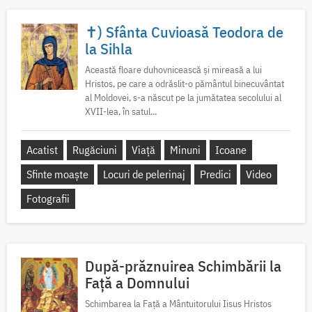
✝) Sfânta Cuvioasă Teodora de
la Sihla
Această floare duhovnicească și mireasă a lui
Hristos, pe care a odrăslit-o pământul binecuvântat
al Moldovei, s-a născut pe la jumătatea secolului al
XVII-lea, în satul...
Acatist
Rugăciuni
Viață
Minuni
Icoane
Sfinte moaște
Locuri de pelerinaj
Predici
Video
Fotografii
După-prăznuirea Schimbării la
Față a Domnului
Schimbarea la Față a Mântuitorului Iisus Hristos