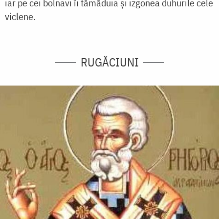
iar pe cei bolnavi îi tămăduia și izgonea duhurile cele
viclene.
RUGĂCIUNI