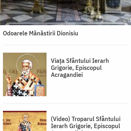
Odoarele Mănăstirii Dionisiu
Viața Sfântului Ierarh
Grigorie, Episcopul
Acragandiei
(Video) Troparul Sfântului
Ierarh Grigorie, Episcopul