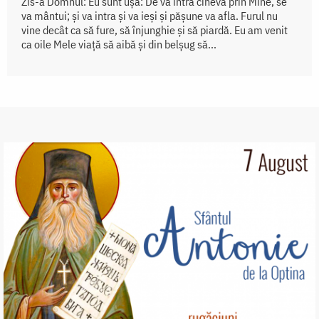
Zis-a Domnul: Eu sunt uşa: De va intra cineva prin Mine, se
va mântui; şi va intra şi va ieşi şi păşune va afla. Furul nu
vine decât ca să fure, să înjunghie şi să piardă. Eu am venit
ca oile Mele viaţă să aibă şi din belşug să...