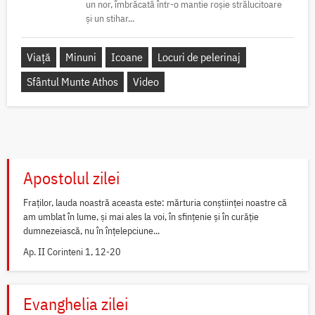
un nor, îmbrăcată într-o mantie roșie strălucitoare
și un stihar...
Viață
Minuni
Icoane
Locuri de pelerinaj
Sfântul Munte Athos
Video
Apostolul zilei
Fraților, lauda noastră aceasta este: mărturia conștiinței noastre că
am umblat în lume, și mai ales la voi, în sfințenie și în curăție
dumnezeiască, nu în înțelepciune...
Ap. II Corinteni 1, 12-20
Evanghelia zilei