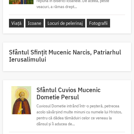
repună în Biserici icoanele. De aceea, peste
veacuri, a rămas drept...
Viață
Icoane
Locuri de pelerinaj
Fotografii
Sfântul Sfinţit Mucenic Narcis, Patriarhul
Ierusalimului
Sfântul Cuvios Mucenic
Dometie Persul
Cuviosul Dometie intrând într-o peșteră, petrecea
acolo săvârșind multe minuni cu numele lui Hristos,
pentru că dădea tămăduiri celor ce veneau la
dânsul și îi aducea de...