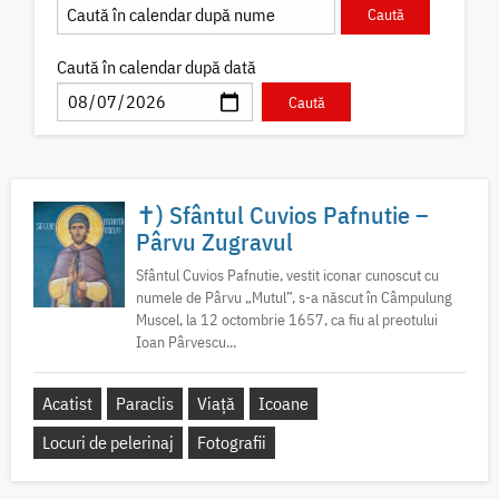
Caută în calendar după dată
✝) Sfântul Cuvios Pafnutie –
Pârvu Zugravul
Sfântul Cuvios Pafnutie, vestit iconar cunoscut cu
numele de Pârvu „Mutul”, s-a născut în Câmpulung
Muscel, la 12 octombrie 1657, ca fiu al preotului
Ioan Pârvescu...
Acatist
Paraclis
Viață
Icoane
Locuri de pelerinaj
Fotografii