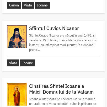
Canon
Viață
Icoane
Sfântul Cuvios Nicanor
Sfântul Cuvios Nicanor s-a născut în anul 1491, în
Tesalonic. Părinții săi, Ioan și Maria, doi credincioși
înstăriți, au întâmpinat mari greutăți în a dobândi
prunci....
Viață
Icoane
Cinstirea Sfintei Icoane a
Maicii Domnului de la Valaam
Icoana o înfățișează pe Fecioara Maria în mărime
naturală, cu privirea coborâtă, stând în picioare pe