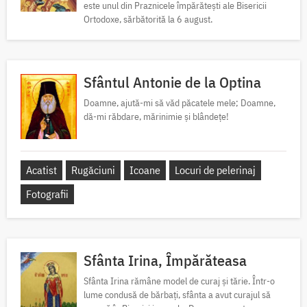
este unul din Praznicele împărătești ale Bisericii
Ortodoxe, sărbătorită la 6 august.
Sfântul Antonie de la Optina
Doamne, ajută-mi să văd păcatele mele; Doamne,
dă-mi răbdare, mărinimie şi blândeţe!
Acatist
Rugăciuni
Icoane
Locuri de pelerinaj
Fotografii
Sfânta Irina, Împărăteasa
Sfânta Irina rămâne model de curaj și tărie. Într-o
lume condusă de bărbați, sfânta a avut curajul să