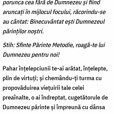
porunca cea fără de Dumnezeu şi fiind
aruncaţi în mijlocul focului, răcorindu-se
au cântat: Binecuvântat eşti Dumnezeul
părinţilor noştri.
Stih: Sfinte Părinte Metodie, roagă-te lui
Dumnezeu pentru noi!
Pahar înţelepciunii te-ai arătat, înţelepte,
plin de virtuţi; şi chemându-ţi turma cu
propovăduirea vieţuirii tale celei
preaînalte, o ai îndreptat, cugetătorule de
Dumnezeu părinte şi împreună cu dânsa