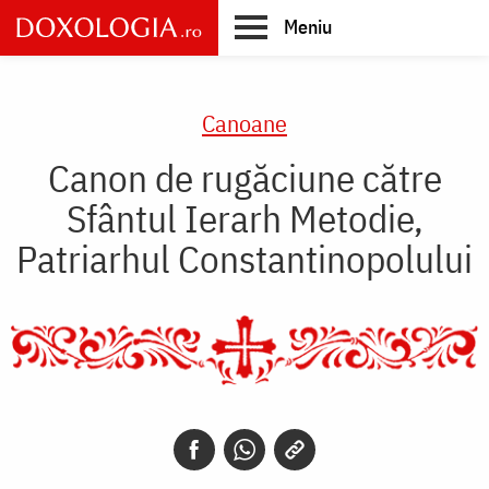
Skip
Meniu
to
main
Main
content
navigation
Canoane
Canon de rugăciune către
Sfântul Ierarh Metodie,
Patriarhul Constantinopolului