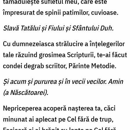
tămăduieşte sufletul meu, care este
împresurat de spinii patimilor, cuvioase.
Slavă Tatălui şi Fiului şi Sfântului Duh.
Cu dumnezeiasca strălucire a înţelegerilor
tale răzuind grosimea Scripturii, te-ai făcut
condei degrab scriitor, Părinte Metodie.
Şi acum şi pururea şi în vecii vecilor. Amin
(a Născătoarei).
Nepriceperea acoperă naşterea ta, căci
minunat ai aplecat pe Cel fără de trup,