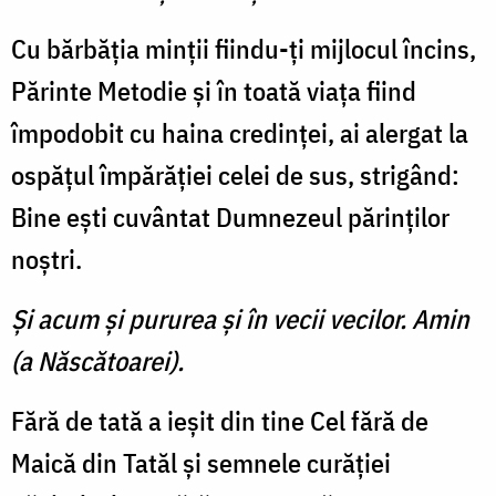
Cu bărbăţia minţii fiindu-ţi mijlocul încins,
Părinte Metodie şi în toată viaţa fiind
împodobit cu haina credinţei, ai alergat la
ospăţul împărăţiei celei de sus, strigând:
Bine eşti cuvântat Dumnezeul părinţilor
noştri.
Şi acum şi pururea şi în vecii vecilor. Amin
(a Născătoarei).
Fără de tată a ieşit din tine Cel fără de
Maică din Tatăl şi semnele curăţiei