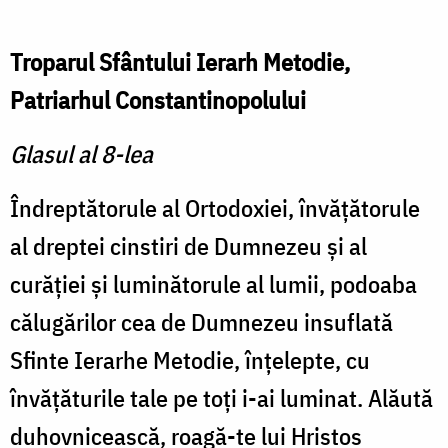
Troparul Sfântului Ierarh Metodie,
Patriarhul Constantinopolului
Glasul al 8-lea
Îndreptătorule al Ortodoxiei, învăţătorule
al dreptei cinstiri de Dumnezeu şi al
curăţiei şi luminătorule al lumii, podoaba
călugărilor cea de Dumnezeu insuflată
Sfinte Ierarhe Metodie, înţelepte, cu
învăţăturile tale pe toţi i-ai luminat. Alăută
duhovnicească, roagă-te lui Hristos