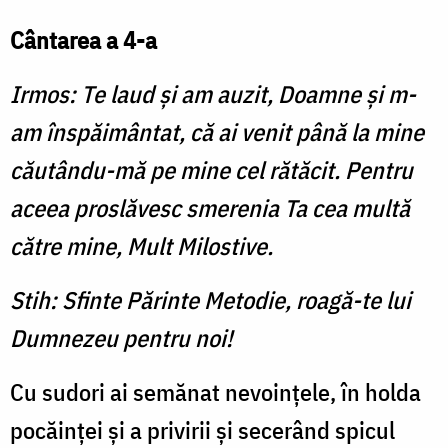
Cântarea a 4-a
Irmos: Te laud şi am auzit, Doamne şi m-
am înspăimântat, că ai venit până la mine
căutându-mă pe mine cel rătăcit. Pentru
aceea proslăvesc smerenia Ta cea multă
către mine, Mult Milostive.
Stih: Sfinte Părinte Metodie, roagă-te lui
Dumnezeu pentru noi!
Cu sudori ai semănat nevoinţele, în holda
pocăinţei şi a privirii şi secerând spicul