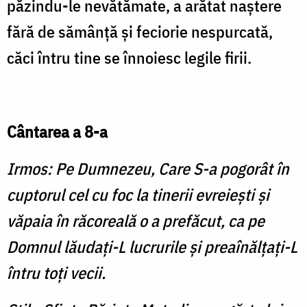
păzindu-le nevătămate, a arătat naştere
fără de sămânţă şi feciorie nespurcată,
căci întru tine se înnoiesc legile firii.
Cântarea a 8-a
Irmos: Pe Dumnezeu, Care S-a pogorât în
cuptorul cel cu foc la tinerii evreieşti şi
văpaia în răcoreală o a prefăcut, ca pe
Domnul lăudaţi-L lucrurile şi preaînălţaţi-L
întru toţi vecii.