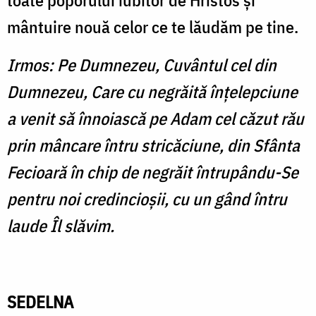
toate poporului iubitor de Hristos şi
mântuire nouă celor ce te lăudăm pe tine.
Irmos: Pe Dumnezeu, Cuvântul cel din
Dumnezeu, Care cu negrăită înţelepciune
a venit să înnoiască pe Adam cel căzut rău
prin mâncare întru stricăciune, din Sfânta
Fecioară în chip de negrăit întrupându-Se
pentru noi credincioşii, cu un gând întru
laude Îl slăvim.
SEDELNA