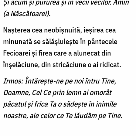
Şi acum şi pururea şi în vecii vecilor. Amin
(a Născătoarei).
Naşterea cea neobişnuită, ieşirea cea
minunată se sălăşluieşte în pântecele
Fecioarei şi firea care a alunecat din
înşelăciune, din stricăciune o ai ridicat.
Irmos: Întăreşte-ne pe noi întru Tine,
Doamne, Cel Ce prin lemn ai omorât
păcatul şi frica Ta o sădeşte în inimile
noastre, ale celor ce Te lăudăm pe Tine.