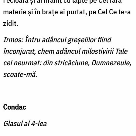
Fecioară şi ai hrănit cu lapte pe Cel fără
materie şi în braţe ai purtat, pe Cel Ce te-a
zidit.
Irmos: Întru adâncul greşelilor fiind
înconjurat, chem adâncul milostivirii Tale
cel neurmat: din stricăciune, Dumnezeule,
scoate-mă.
Condac
Glasul al 4-lea