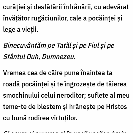
curăţiei şi desfătării înfrânării, cu adevărat
învăţător rugăciunilor, cale a pocăinţei şi
lege a vieţii.
Binecuvântăm pe Tatăl şi pe Fiul şi pe
Sfântul Duh, Dumnezeu.
Vremea cea de căire pune înaintea ta
roadă pocăinţei şi te îngrozeşte de tăierea
smochinului celui neroditor; suflete al meu
teme-te de blestem şi hrăneşte pe Hristos
cu bună rodirea virtuţilor.