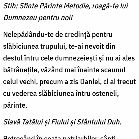
Stih: Sfinte Părinte Metodie, roagă-te lui
Dumnezeu pentru noi!
Nelepădându-te de credinţă pentru
slăbiciunea trupului, te-ai nevoit din
destul întru cele dumnezeieşti şi nu ai ales
bătrâneţile, văzând mai înainte scaunul
celui vechi, precum a zis Daniel, ci ai trecut
cu vederea slăbiciunea întru osteneli,
părinte.
Slavă Tatălui şi Fiului şi Sfântului Duh.
Petrecând în ceata patriarhilor, cânţi