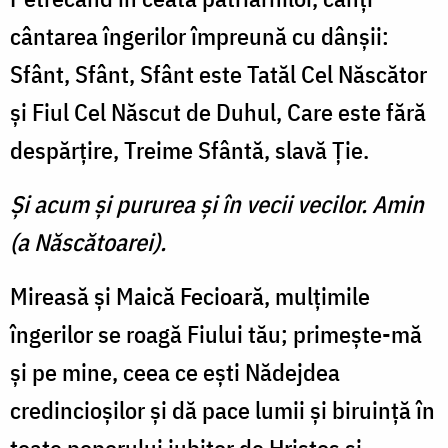
cântarea îngerilor împreună cu dânşii:
Sfânt, Sfânt, Sfânt este Tatăl Cel Născător
şi Fiul Cel Născut de Duhul, Care este fără
despărţire, Treime Sfântă, slavă Ţie.
Şi acum şi pururea şi în vecii vecilor. Amin
(a Născătoarei).
Mireasă şi Maică Fecioară, mulţimile
îngerilor se roagă Fiului tău; primeşte-mă
şi pe mine, ceea ce eşti Nădejdea
credincioşilor şi dă pace lumii şi biruinţă în