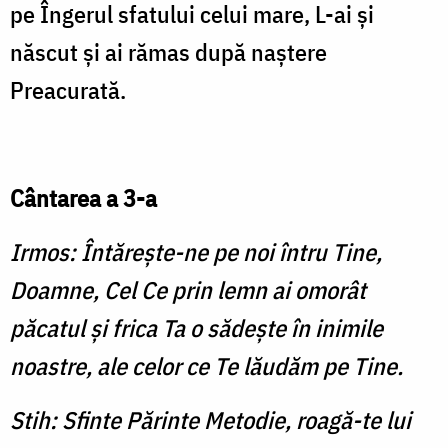
pe Îngerul sfatului celui mare, L-ai şi
născut şi ai rămas după naştere
Preacurată.
Cântarea a 3-a
Irmos: Întăreşte-ne pe noi întru Tine,
Doamne, Cel Ce prin lemn ai omorât
păcatul şi frica Ta o sădeşte în inimile
noastre, ale celor ce Te lăudăm pe Tine.
Stih: Sfinte Părinte Metodie, roagă-te lui