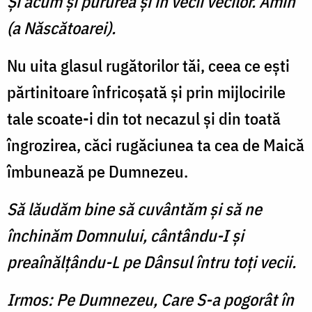
Şi acum şi pururea şi în vecii vecilor. Amin
(a Născătoarei).
Nu uita glasul rugătorilor tăi, ceea ce eşti
părtinitoare înfricoşată şi prin mijlocirile
tale scoate-i din tot necazul şi din toată
îngrozirea, căci rugăciunea ta cea de Maică
îmbunează pe Dumnezeu.
Să lăudăm bine să cuvântăm şi să ne
închinăm Domnului, cântându-I şi
preaînălţându-L pe Dânsul întru toţi vecii.
Irmos: Pe Dumnezeu, Care S-a pogorât în