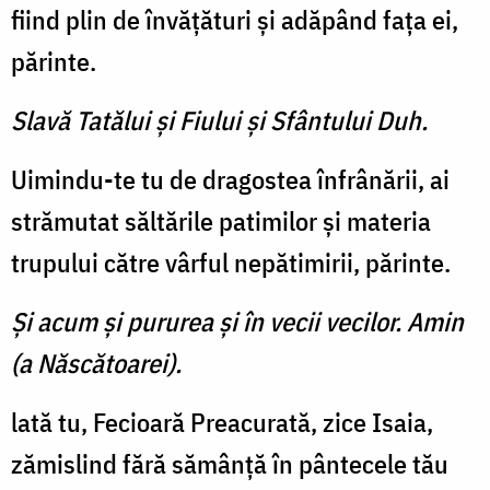
fiind plin de învăţături şi adăpând faţa ei,
părinte.
Slavă Tatălui şi Fiului şi Sfântului Duh.
Uimindu-te tu de dragostea înfrânării, ai
strămutat săltările patimilor şi materia
trupului către vârful nepătimirii, părinte.
Şi acum şi pururea şi în vecii vecilor. Amin
(a Născătoarei).
lată tu, Fecioară Preacurată, zice Isaia,
zămislind fără sămânţă în pântecele tău