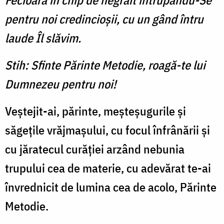
Fecioară în chip de negrăit întrupându-Se
pentru noi credincioşii, cu un gând întru
laude Îl slăvim.
Stih: Sfinte Părinte Metodie, roagă-te lui
Dumnezeu pentru noi!
Veştejit-ai, părinte, meşteşugurile şi
săgeţile vrăjmaşului, cu focul înfrânării şi
cu jăratecul curăţiei arzând nebunia
trupului cea de materie, cu adevărat te-ai
învrednicit de lumina cea de acolo, Părinte
Metodie.