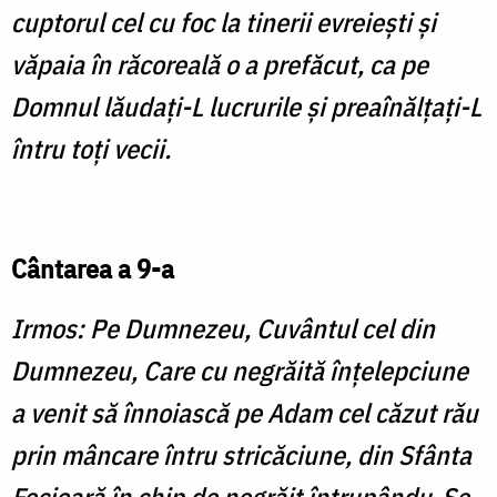
cuptorul cel cu foc la tinerii evreieşti şi
văpaia în răcoreală o a prefăcut, ca pe
Domnul lăudaţi-L lucrurile şi preaînălţaţi-L
întru toţi vecii.
Cântarea a 9-a
Irmos: Pe Dumnezeu, Cuvântul cel din
Dumnezeu, Care cu negrăită înţelepciune
a venit să înnoiască pe Adam cel căzut rău
prin mâncare întru stricăciune, din Sfânta