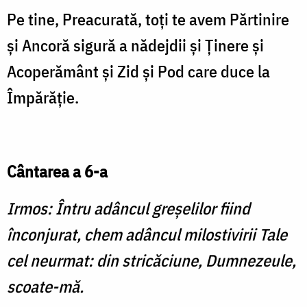
Pe tine, Preacurată, toţi te avem Părtinire
şi Ancoră sigură a nădejdii şi Ţinere şi
Acoperământ şi Zid şi Pod care duce la
Împărăţie.
Cântarea a 6-a
Irmos: Întru adâncul greşelilor fiind
înconjurat, chem adâncul milostivirii Tale
cel neurmat: din stricăciune, Dumnezeule,
scoate-mă.