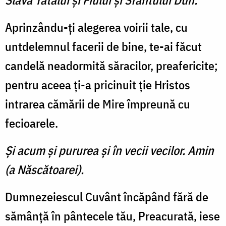
Slavă Tatălui şi Fiului şi Sfântului Duh.
Aprinzându-ţi alegerea voirii tale, cu
untdelemnul facerii de bine, te-ai făcut
candelă neadormită săracilor, preafericite;
pentru aceea ţi-a pricinuit ţie Hristos
intrarea cămării de Mire împreună cu
fecioarele.
Şi acum şi pururea şi în vecii vecilor. Amin
(a Născătoarei).
Dumnezeiescul Cuvânt încăpând fără de
sămânţă în pântecele tău, Preacurată, iese