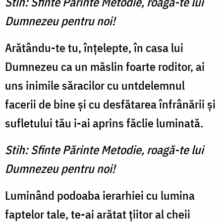
Stih: Sfinte Părinte Metodie, roagă-te lui
Dumnezeu pentru noi!
Arătându-te tu, înţelepte, în casa lui
Dumnezeu ca un măslin foarte roditor, ai
uns inimile săracilor cu untdelemnul
facerii de bine şi cu desfătarea înfrânării şi
sufletului tău i-ai aprins făclie luminată.
Stih: Sfinte Părinte Metodie, roagă-te lui
Dumnezeu pentru noi!
Luminând podoaba ierarhiei cu lumina
faptelor tale, te-ai arătat ţiitor al cheii