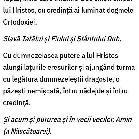
lui Hristos, cu credinţă ai luminat dogmele
Ortodoxiei.
Slavă Tatălui şi Fiului şi Sfântului Duh.
Cu dumnezeiasca putere a lui Hristos
alungi laţurile eresurilor şi ajungând turma
cu legătura dumnezeieştii dragoste, o
păzeşti nemişcată, întru nădejde şi întru
credinţă.
Şi acum şi pururea şi în vecii vecilor. Amin
(a Născătoarei).