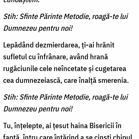
Stih: Sfinte Părinte Metodie, roagă-te lui
Dumnezeu pentru noi!
Lepădând dezmierdarea, ţi-ai hrănit
sufletul cu înfrânare, având hrană
rugăciunile cele neîncetate şi cugetarea
cea dumnezeiască, care înalţă smerenia.
Stih: Sfinte Părinte Metodie, roagă-te lui
Dumnezeu pentru noi!
Tu, înţelepte, ai ţesut haina Bisericii în
faptă, întru care întărind a se cinsti chipul