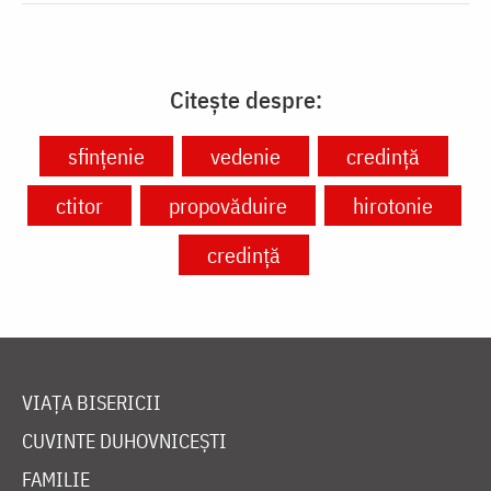
Citește despre:
sfințenie
vedenie
credință
ctitor
propovăduire
hirotonie
credință
VIAȚA BISERICII
CUVINTE DUHOVNICEȘTI
FAMILIE