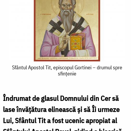
Sfântul
Sfântul Apostol Tit, episcopul Gortinei – drumul spre
sfințenie
Apostol
Tit,
episcopul
Îndrumat de glasul Domnului din Cer să
Gortinei
lase învățătura elinească și să Îi urmeze
–
Lui, Sfântul Tit a fost ucenic apropiat al
drumul