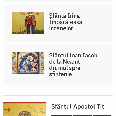
Sfânta Irina –
Împărăteasa
icoanelor
Sfântul Ioan Iacob
de la Neamț –
drumul spre
sfințenie
Sfântul Apostol Tit