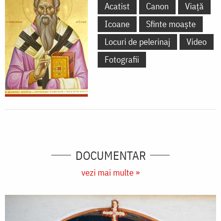
Acatist
Canon
Viață
Icoane
Sfinte moaște
Locuri de pelerinaj
Video
Fotografii
DOCUMENTAR
vezi mai multe »