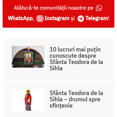
Alătură-te comunității noastre pe
WhatsApp
,
Instagram
și
Telegram
!
10 lucruri mai puțin
cunoscute despre
Sfânta Teodora de la
Sihla
Sfânta Teodora de la
Sihla – drumul spre
sfințenie