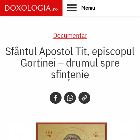
Skip
Meniu
to
main
Main
content
navigation
Documentar
Sfântul Apostol Tit, episcopul
Gortinei – drumul spre
sfințenie