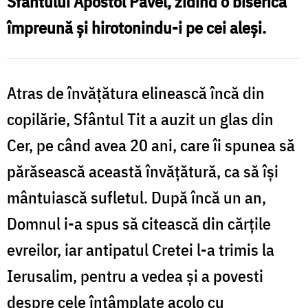
Sfântului Apostol Pavel, zidind o biserică
spre
împreună și hirotonindu-i pe cei aleși.
sfințenie
Atras de învățătura elinească încă din
copilărie, Sfântul Tit a auzit un glas din
Cer, pe când avea 20 ani, care îi spunea să
părăsească această învățătură, ca să își
mântuiască sufletul. După încă un an,
Domnul i-a spus să citească din cărțile
evreilor, iar antipatul Cretei l-a trimis la
Ierusalim, pentru a vedea și a povesti
despre cele întâmplate acolo cu