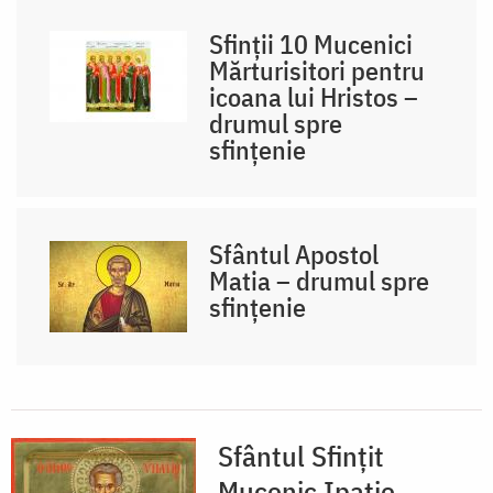
Sfinții 10 Mucenici
Mărturisitori pentru
icoana lui Hristos –
drumul spre
sfințenie
Sfântul Apostol
Matia – drumul spre
sfințenie
Sfântul Sfințit
Mucenic Ipatie,