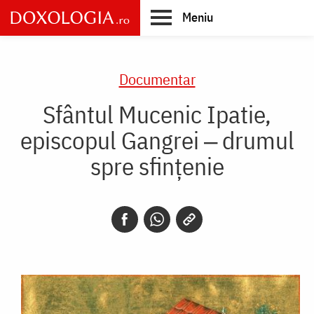
Skip
Meniu
to
main
Main
content
navigation
Documentar
Sfântul Mucenic Ipatie,
episcopul Gangrei ‒ drumul
spre sfințenie