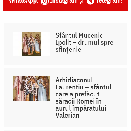
WhatsApp
,
Instagram
și
Telegram
!
Sfântul Mucenic
Ipolit – drumul spre
sfințenie
Arhidiaconul
Laurențiu – sfântul
care a prefăcut
săracii Romei în
aurul împăratului
Valerian