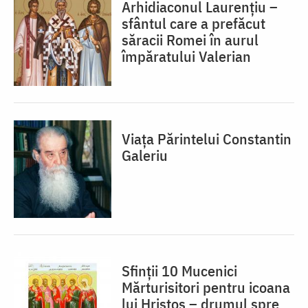
Arhidiaconul Laurențiu –
sfântul care a prefăcut
săracii Romei în aurul
împăratului Valerian
Viața Părintelui Constantin
Galeriu
Sfinții 10 Mucenici
Mărturisitori pentru icoana
lui Hristos – drumul spre