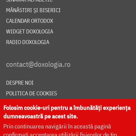
MĂNĂSTIRI ȘI BISERICI
CALENDAR ORTODOX
WIDGET DOXOLOGIA
RADIO DOXOLOGIA
DESPRE NOI
POLITICA DE COOKIES
DONEAZĂ ONLINE PENTRU CATEDRALA NAȚIONALĂ
Folosim cookie-uri pentru a îmbunătăți experiența
dumneavoastră pe acest site.
Prin continuarea navigării în această pagină
LIVE
confirmați acceptarea utilizării fișierelor de tip