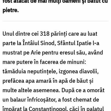
fost atacat de mai mulți oameni și bătut cu
spre
pietre.
sfințenie
Unul dintre cei 318 părinți care au luat
parte la Întâiul Sinod, Sfântul Ipatie l-a
mustrat pe Arie pentru eresul său, având
mare putere în facerea de minuni:
tămăduia neputințele, izgonea diavolii,
prefăcea apa amară în apă de băut și
multe altele asemenea. După ce a omorât
un balaur înfricoșător, a fost chemat de
împărat la Constantinopol, căci în palatul