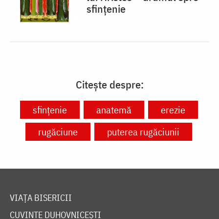
sfințenie
Citește despre:
sfințenie
anatemă
erezie
rugăciune
puterea rugăciunii
VIAȚA BISERICII
CUVINTE DUHOVNICEȘTI