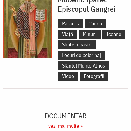
Episcopul Gangrei
Paraclis
Canon
Viață
Minuni
Icoane
Sfinte moaște
Locuri de pelerinaj
Sfântul Munte Athos
Video
Fotografii
DOCUMENTAR
vezi mai multe »