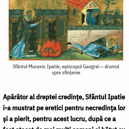
Sfântul
Sfântul Mucenic Ipatie, episcopul Gangrei ‒ drumul
spre sfințenie
Mucenic
Ipatie,
episcopul
Apărător al dreptei credințe, Sfântul Ipatie
Gangrei
i-a mustrat pe eretici pentru necredința lor
‒
și a pierit, pentru acest lucru, după ce a
drumul