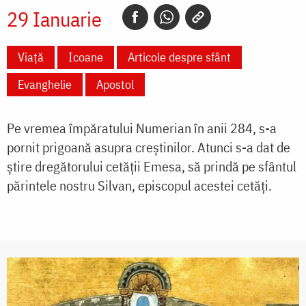
29 Ianuarie
Viață
Icoane
Articole despre sfânt
Evanghelie
Apostol
Pe vremea împăratului Numerian în anii 284, s-a
pornit prigoană asupra creștinilor. Atunci s-a dat de
știre dregătorului cetății Emesa, să prindă pe sfântul
părintele nostru Silvan, episcopul acestei cetăți.