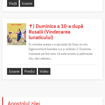
Viață
Icoane
✝) Duminica a 10-a după
Rusalii (Vindecarea
lunaticului)
În vremea aceea s-a apropiat de Iisus un om,
îngenunchind înaintea Lui și zicându-I: Doamne,
miluiește pe fiul meu, că este lunatic și pătimește
rău, căci adesea...
Icoane
Predici
Video
Apostolul zilei