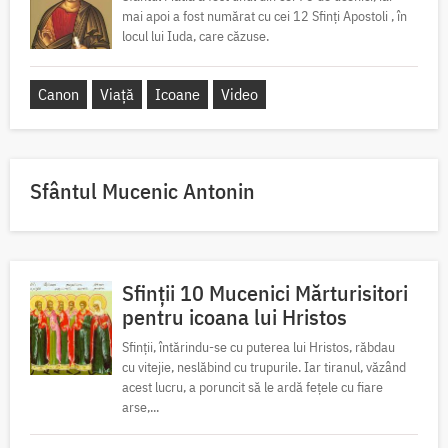
mai apoi a fost numărat cu cei 12 Sfinți Apostoli , în
locul lui Iuda, care căzuse.
Canon
Viață
Icoane
Video
Sfântul Mucenic Antonin
Sfinții 10 Mucenici Mărturisitori
pentru icoana lui Hristos
Sfinții, întărindu-se cu puterea lui Hristos, răbdau
cu vitejie, neslăbind cu trupurile. Iar tiranul, văzând
acest lucru, a poruncit să le ardă fețele cu fiare
arse,...