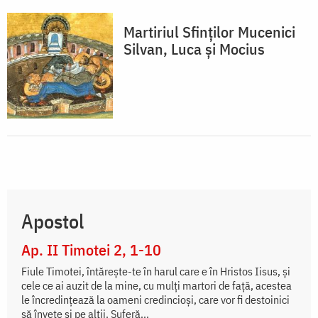
Martiriul Sfinților Mucenici
Silvan, Luca și Mocius
Apostol
Ap. II Timotei 2, 1-10
Fiule Timotei, întăreşte-te în harul care e în Hristos Iisus, şi
cele ce ai auzit de la mine, cu mulţi martori de faţă, acestea
le încredinţează la oameni credincioşi, care vor fi destoinici
să înveţe şi pe alţii. Suferă...