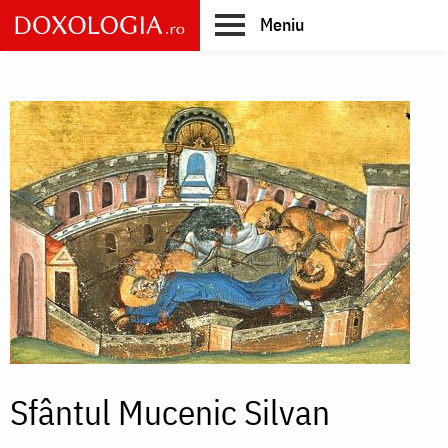
Skip
Meniu
to
main
Main
content
navigation
Sfântul Mucenic Silvan