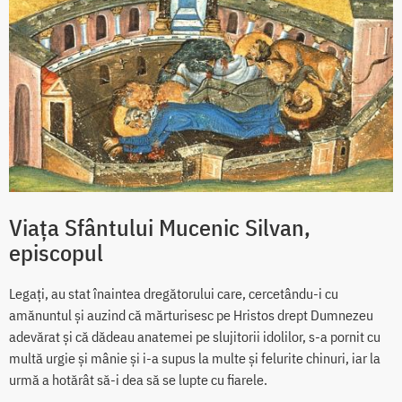
Viața Sfântului Mucenic Silvan,
episcopul
Legați, au stat înaintea dregătorului care, cercetându-i cu
amănuntul și auzind că mărturisesc pe Hristos drept Dumnezeu
adevărat și că dădeau anatemei pe slujitorii idolilor, s-a pornit cu
multă urgie și mânie și i-a supus la multe și felurite chinuri, iar la
urmă a hotărât să-i dea să se lupte cu fiarele.