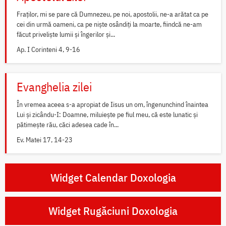
Fraților, mi se pare că Dumnezeu, pe noi, apostolii, ne-a arătat ca pe
cei din urmă oameni, ca pe niște osândiți la moarte, fiindcă ne-am
făcut priveliște lumii și îngerilor și...
Ap. I Corinteni 4, 9-16
Evanghelia zilei
În vremea aceea s-a apropiat de Iisus un om, îngenunchind înaintea
Lui și zicându-I: Doamne, miluiește pe fiul meu, că este lunatic și
pătimește rău, căci adesea cade în...
Ev. Matei 17, 14-23
Widget Calendar Doxologia
Widget Rugăciuni Doxologia