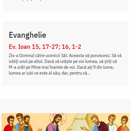
Evanghelie
Ev. Ioan 15, 17-27; 16, 1-2
Zis-a Domnul către ucenicii Săi: Aceasta vă poruncesc: Să vă
iubiți unul pe altul. Dacă vă urăște pe voi lumea, să știți că
M-a urât pe Mine mai înainte de voi. Dacă ați fi din lume,
lumea ar iubi ce este al său; dar, pentru că...