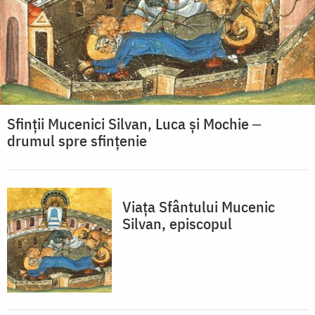
Sfinții Mucenici Silvan, Luca și Mochie ‒
drumul spre sfințenie
Viața Sfântului Mucenic
Silvan, episcopul