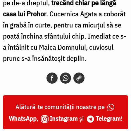
pe de-a dreptul,
trecând chiar pe lângă
casa lui Prohor
. Cucernica Agata a coborât
în grabă în curte, pentru ca micuţul să se
poată închina sfântului chip. Imediat ce s-
a întâlnit cu Maica Domnului, cuviosul
prunc s-a însănătoşit deplin.
Alătură-te comunității noastre pe
WhatsApp
,
Instagram
și
Telegram
!