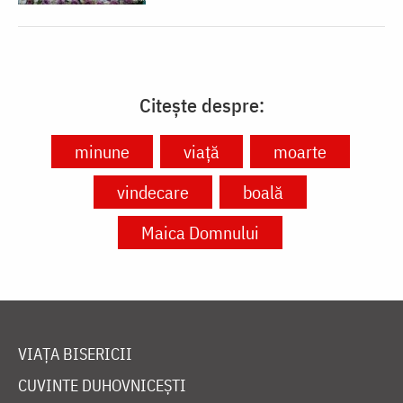
Citește despre:
minune
viață
moarte
vindecare
boală
Maica Domnului
VIAȚA BISERICII
CUVINTE DUHOVNICEȘTI