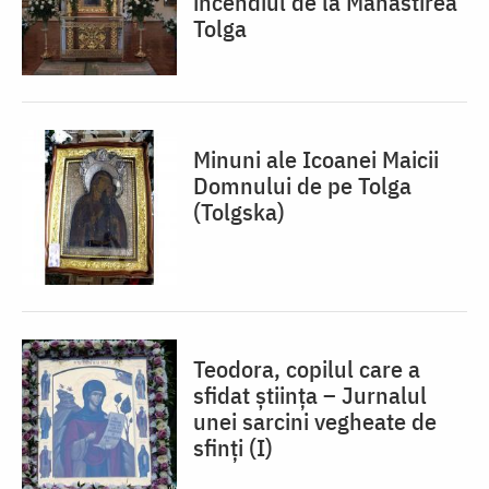
incendiul de la Mănăstirea
Tolga
Minuni ale Icoanei Maicii
Domnului de pe Tolga
(Tolgska)
Teodora, copilul care a
sfidat știința – Jurnalul
unei sarcini vegheate de
sfinți (I)