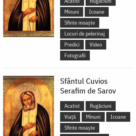
Acatist
Rugăciuni
Minuni
Icoane
Sfinte moaște
Locuri de pelerinaj
Predici
Video
Fotografii
Sfântul Cuvios
Serafim de Sarov
Acatist
Rugăciuni
Viață
Minuni
Icoane
Sfinte moaște