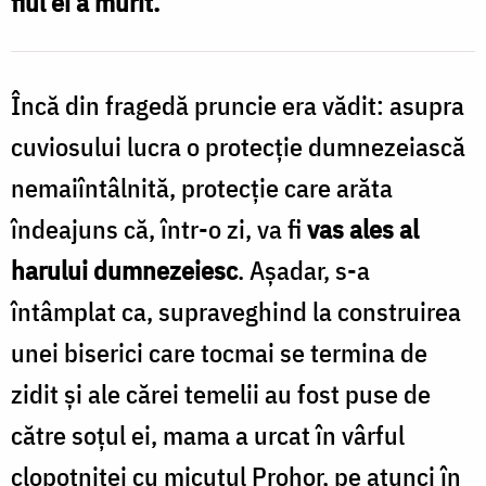
fiul ei a murit.
ori
salvat
de
Încă din fragedă pruncie era vădit: asupra
la
cuviosului lucra o protecţie dumnezeiască
moarte
nemaiîntâlnită, protecţie care arăta
în
îndeajuns că, într-o zi, va fi
vas ales al
copilăria
harului dumnezeiesc
. Aşadar, s-a
sa
întâmplat ca, supraveghind la construirea
/
unei biserici care tocmai se termina de
Foto:
zidit și ale cărei temelii au fost puse de
Oana
către soţul ei, mama a urcat în vârful
Nechifor
clopotniţei cu micuţul Prohor, pe atunci în