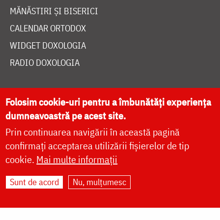
MĂNĂSTIRI ȘI BISERICI
CALENDAR ORTODOX
WIDGET DOXOLOGIA
RADIO DOXOLOGIA
Folosim cookie-uri pentru a îmbunătăți experiența
dumneavoastră pe acest site.
DESPRE NOI
Prin continuarea navigării în această pagină
confirmați acceptarea utilizării fișierelor de tip
POLITICA DE COOKIES
cookie.
Mai multe informații
DONEAZĂ ONLINE PENTRU CATEDRALA NAȚIONALĂ
Sunt de acord
Nu, mulțumesc
LIVE