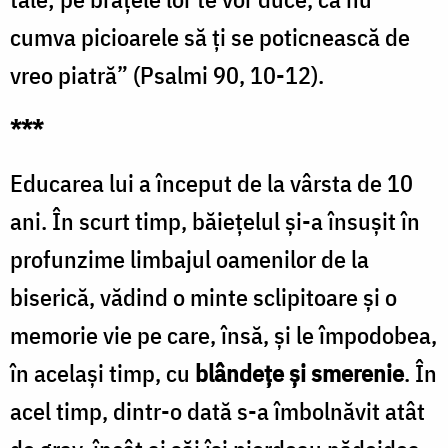
cumva picioarele să ţi se poticnească de
vreo piatră” (Psalmi 90, 10-12).
***
Educarea lui a început de la vârsta de 10
ani. În scurt timp, băieţelul şi-a însuşit în
profunzime limbajul oamenilor de la
biserică, vădind o minte sclipitoare şi o
memorie vie pe care, însă, şi le împodobea,
în acelaşi timp, cu
blândeţe şi smerenie
. În
acel timp, dintr-o dată s-a îmbolnăvit atât