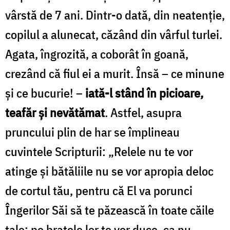
vârstă de 7 ani. Dintr-o dată, din neatenţie,
copilul a alunecat, căzând din vârful turlei.
Agata, îngrozită, a coborât în goană,
crezând că fiul ei a murit. Însă – ce minune
şi ce bucurie! –
iată-l stând în picioare,
teafăr şi nevătămat
. Astfel, asupra
pruncului plin de har se împlineau
cuvintele Scripturii: „Relele nu te vor
atinge şi bătăliile nu se vor apropia deloc
de cortul tău, pentru că El va porunci
Îngerilor Săi să te păzească în toate căile
tale; pe braţele lor te vor duce, ca nu