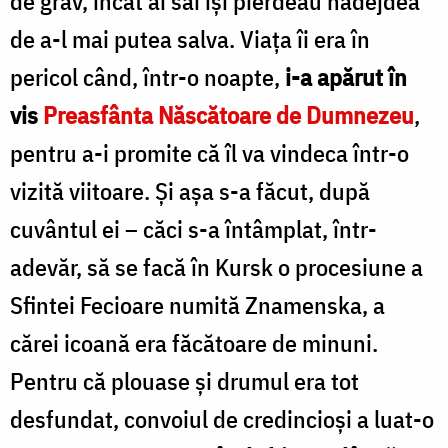
de grav, încât ai săi îşi pierdeau nădejdea
de a-l mai putea salva. Viaţa îi era în
pericol când, într-o noapte,
i-a apărut în
vis
Preasfânta Născătoare de Dumnezeu
,
pentru a-i promite că îl va vindeca într-o
vizită viitoare. Şi aşa s-a făcut, după
cuvântul ei – căci s-a întâmplat, într-
adevăr, să se facă în Kursk o procesiune a
Sfintei Fecioare numită Znamenska, a
cărei icoană era făcătoare de minuni.
Pentru că plouase şi drumul era tot
desfundat, convoiul de credincioşi a luat-o