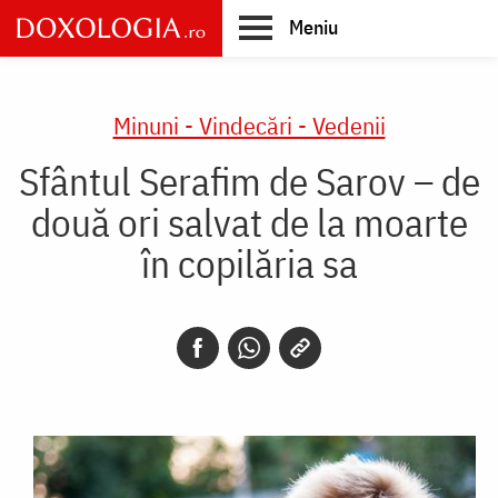
Skip
Meniu
to
main
Main
content
navigation
Minuni - Vindecări - Vedenii
Sfântul Serafim de Sarov – de
două ori salvat de la moarte
în copilăria sa