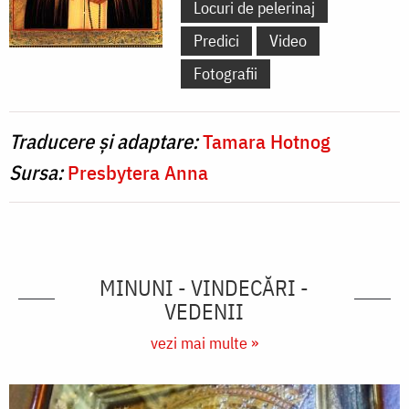
Locuri de pelerinaj
Predici
Video
Fotografii
Traducere și adaptare:
Tamara Hotnog
Sursa:
Presbytera Anna
MINUNI - VINDECĂRI -
VEDENII
vezi mai multe »