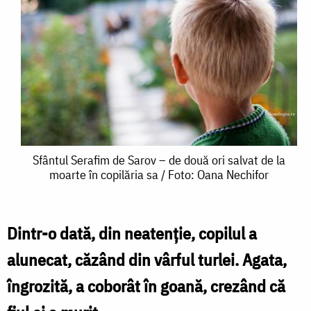
Sfântul
Sfântul Serafim de Sarov – de două ori salvat de la
moarte în copilăria sa / Foto: Oana Nechifor
Serafim
de
Sarov
Dintr-o dată, din neatenţie, copilul a
–
alunecat, căzând din vârful turlei. Agata,
de
îngrozită, a coborât în goană, crezând că
două