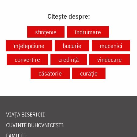
Citește despre:
sfințenie
îndrumare
înțelepciune
bucurie
mucenici
convertire
credință
vindecare
căsătorie
curăție
VIAȚA BISERICII
CUVINTE DUHOVNICEȘTI
FAMILIE