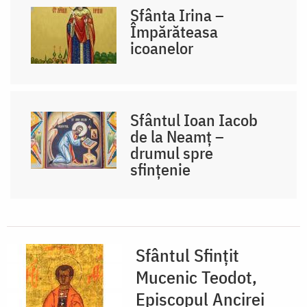
Sfânta Irina –
Împărăteasa
icoanelor
Sfântul Ioan Iacob
de la Neamț –
drumul spre
sfințenie
Sfântul Sfințit
Mucenic Teodot,
Episcopul Ancirei