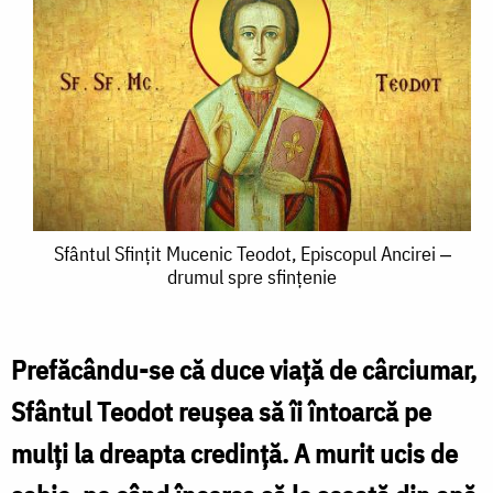
Sfântul
Sfântul Sfințit Mucenic Teodot, Episcopul Ancirei ‒
drumul spre sfințenie
Sfințit
Mucenic
Teodot,
Prefăcându-se că duce viață de cârciumar,
Episcopul
Sfântul Teodot reușea să îi întoarcă pe
Ancirei
mulți la dreapta credință. A murit ucis de
‒