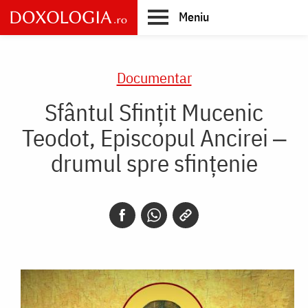
Skip
Meniu
to
main
Main
content
navigation
Documentar
Sfântul Sfințit Mucenic
Teodot, Episcopul Ancirei ‒
drumul spre sfințenie