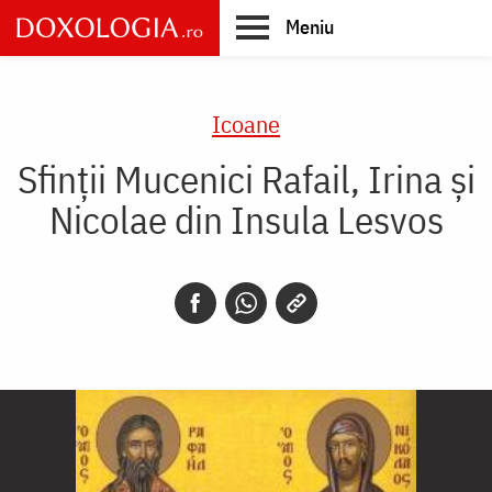
Skip
Meniu
to
main
Main
content
navigation
Icoane
Sfinții Mucenici Rafail, Irina și
Nicolae din Insula Lesvos