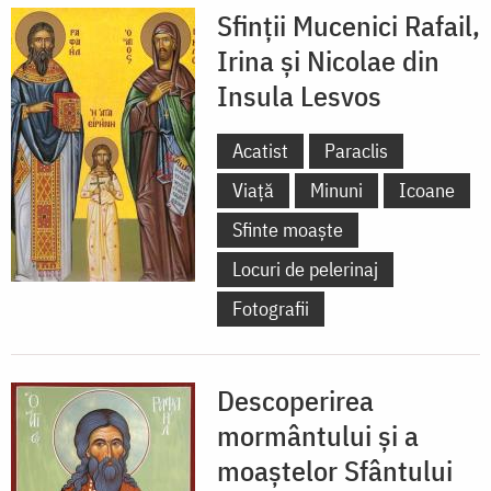
Sfinții Mucenici Rafail,
Irina și Nicolae din
Insula Lesvos
Acatist
Paraclis
Viață
Minuni
Icoane
Sfinte moaște
Locuri de pelerinaj
Fotografii
Descoperirea
mormântului și a
moaștelor Sfântului