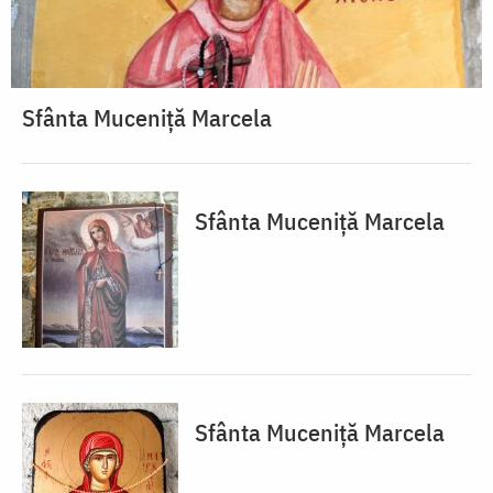
Sfânta Muceniță Marcela
Sfânta Muceniță Marcela
Sfânta Muceniță Marcela