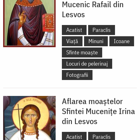
Mucenic Rafail din
Lesvos
Acatist
Paraclis
Viață
Minuni
Icoane
Sfinte moaște
Locuri de pelerinaj
Fotografii
Aflarea moaștelor
Sfintei Mucenițe Irina
din Lesvos
Acatist
Paraclis