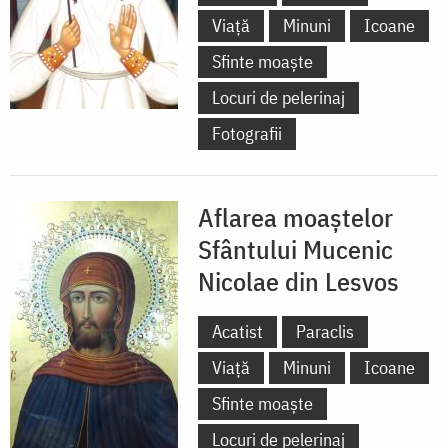
Viață
Minuni
Icoane
Sfinte moaște
Locuri de pelerinaj
Fotografii
Aflarea moaștelor
Sfântului Mucenic
Nicolae din Lesvos
Acatist
Paraclis
Viață
Minuni
Icoane
Sfinte moaște
Locuri de pelerinaj