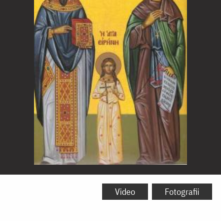
Sfinții
Mucenici
Video
Fotografii
Rafail,