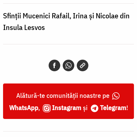
Irina
și
Sfinții Mucenici Rafail, Irina și Nicolae din
Nicolae
Insula Lesvos
din
Insula
Lesvos
Alătură-te comunității noastre pe
WhatsApp
,
Instagram
și
Telegram
!