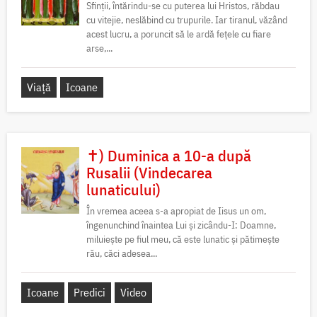
Sfinții, întărindu-se cu puterea lui Hristos, răbdau
cu vitejie, neslăbind cu trupurile. Iar tiranul, văzând
acest lucru, a poruncit să le ardă fețele cu fiare
arse,...
Viață
Icoane
✝) Duminica a 10-a după
Rusalii (Vindecarea
lunaticului)
În vremea aceea s-a apropiat de Iisus un om,
îngenunchind înaintea Lui și zicându-I: Doamne,
miluiește pe fiul meu, că este lunatic și pătimește
rău, căci adesea...
Icoane
Predici
Video