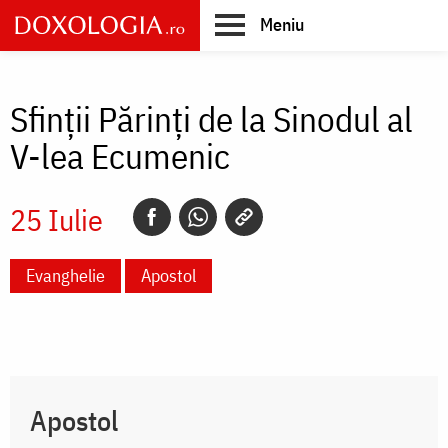
Skip
Meniu
to
main
Main
content
navigation
Sfinţii Părinţi de la Sinodul al
V-lea Ecumenic
25 Iulie
Evanghelie
Apostol
Apostol