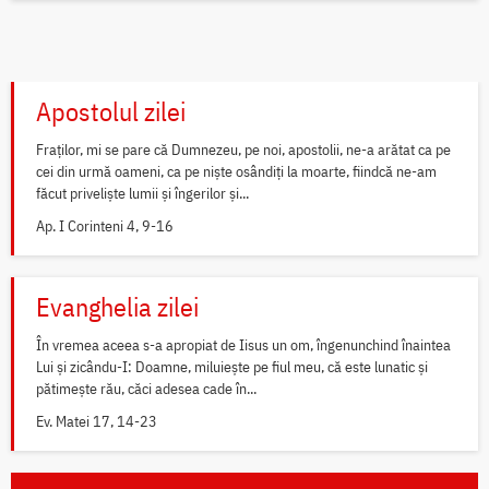
Apostolul zilei
Fraților, mi se pare că Dumnezeu, pe noi, apostolii, ne-a arătat ca pe
cei din urmă oameni, ca pe niște osândiți la moarte, fiindcă ne-am
făcut priveliște lumii și îngerilor și...
Ap. I Corinteni 4, 9-16
Evanghelia zilei
În vremea aceea s-a apropiat de Iisus un om, îngenunchind înaintea
Lui și zicându-I: Doamne, miluiește pe fiul meu, că este lunatic și
pătimește rău, căci adesea cade în...
Ev. Matei 17, 14-23