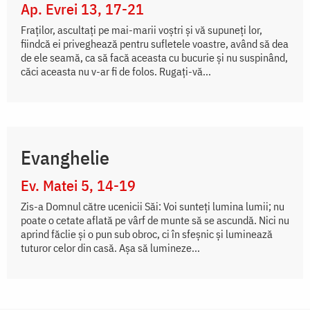
Ap. Evrei 13, 17-21
Fraţilor, ascultaţi pe mai-marii voştri şi vă supuneţi lor,
fiindcă ei priveghează pentru sufletele voastre, având să dea
de ele seamă, ca să facă aceasta cu bucurie şi nu suspinând,
căci aceasta nu v-ar fi de folos. Rugaţi-vă...
Evanghelie
Ev. Matei 5, 14-19
Zis-a Domnul către ucenicii Săi: Voi sunteţi lumina lumii; nu
poate o cetate aflată pe vârf de munte să se ascundă. Nici nu
aprind făclie şi o pun sub obroc, ci în sfeşnic şi luminează
tuturor celor din casă. Aşa să lumineze...