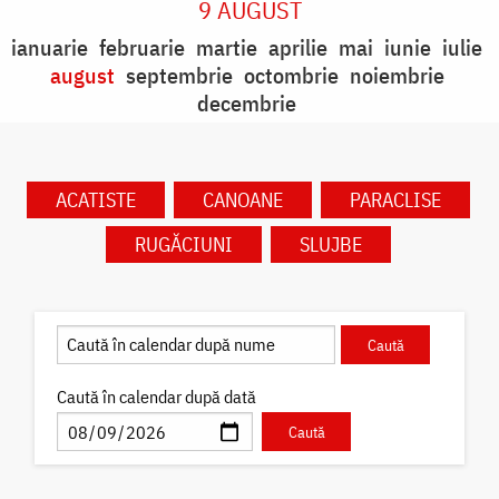
9 AUGUST
ianuarie
februarie
martie
aprilie
mai
iunie
iulie
august
septembrie
octombrie
noiembrie
decembrie
ACATISTE
CANOANE
PARACLISE
RUGĂCIUNI
SLUJBE
Caută în calendar după dată