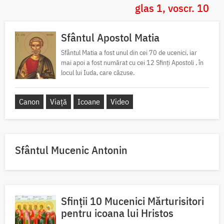
glas 1, voscr. 10
Sfântul Apostol Matia
Sfântul Matia a fost unul din cei 70 de ucenici, iar
mai apoi a fost numărat cu cei 12 Sfinți Apostoli , în
locul lui Iuda, care căzuse.
Canon
Viață
Icoane
Video
Sfântul Mucenic Antonin
Sfinții 10 Mucenici Mărturisitori
pentru icoana lui Hristos