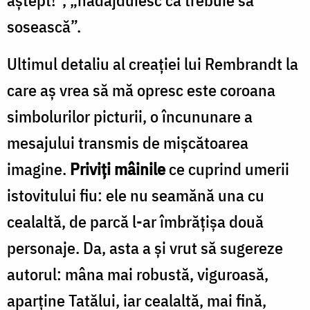
sosească”.
Ultimul detaliu al creației lui Rembrandt la
care aș vrea să mă opresc este coroana
simbolurilor picturii, o încununare a
mesajului transmis de mișcă­toarea
imagine.
Priviți mâinile
ce cuprind umerii
istovitului fiu: ele nu seamănă una cu
cealaltă, de parcă l-ar îmbrățișa două
personaje. Da, asta a și vrut să sugereze
autorul: mâna mai robustă, viguroasă,
aparţine Tatălui, iar cealaltă, mai fină,