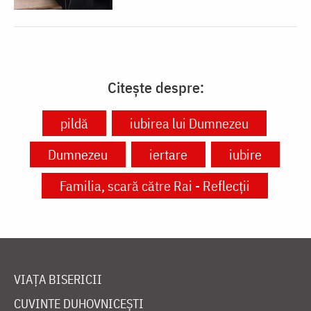
Citește despre:
pildă
iubirea lui Dumnezeu
Dumnezeu
iertare
iubire
Familia, scară către Rai - Reflecții
VIAȚA BISERICII
CUVINTE DUHOVNICEȘTI