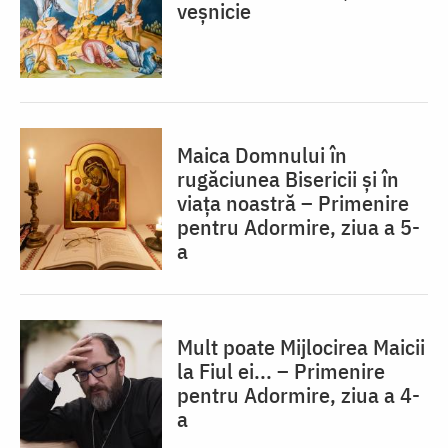
veșnicie
Maica Domnului în
rugăciunea Bisericii și în
viața noastră – Primenire
pentru Adormire, ziua a 5-
a
Mult poate Mijlocirea Maicii
la Fiul ei... – Primenire
pentru Adormire, ziua a 4-
a