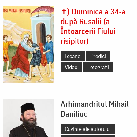
✝) Duminica a 34-a
după Rusalii (a
Întoarcerii Fiului
risipitor)
Icoane
Predici
Video
Fotografii
Arhimandritul Mihail
Daniliuc
Cuvinte ale autorului