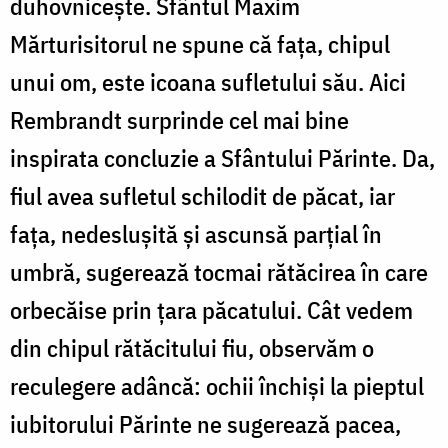
duhovnicește. Sfântul Maxim
Mărturisitorul ne spune că fața, chipul
unui om, este icoana sufletului său. Aici
Rembrandt surprinde cel mai bine
inspirata concluzie a Sfântului Părinte. Da,
fiul avea sufletul schilodit de păcat, iar
fața, nedeslușită și ascunsă parțial în
umbră, sugerează tocmai rătăcirea în care
orbecăise prin țara păcatului. Cât vedem
din chipul rătăcitului fiu, observăm o
reculegere adâncă: ochii închiși la pieptul
iubitorului Părinte ne sugerează pacea,