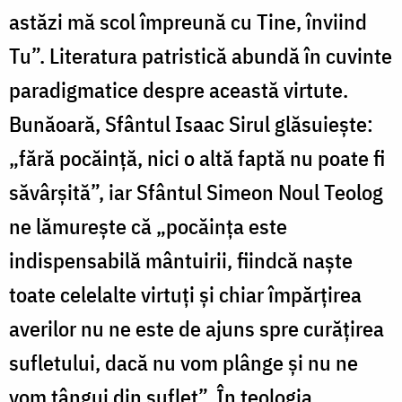
astăzi mă scol împreună cu Tine, înviind
Tu”. Literatura patristică abundă în cuvinte
paradigmatice despre această virtute.
Bunăoară, Sfântul Isaac Sirul glăsuiește:
„fără pocăință, nici o altă faptă nu poate fi
săvârşită”, iar Sfântul Simeon Noul Teolog
ne lămurește că „pocăinţa este
indispensabilă mântuirii, fiindcă naşte
toate celelalte virtuţi şi chiar împărţirea
averilor nu ne este de ajuns spre curăţirea
sufletului, dacă nu vom plânge şi nu ne
vom tângui din suflet”. În teologia