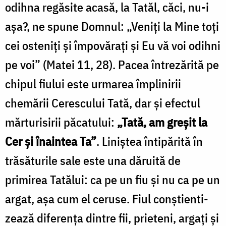
odihna regăsite acasă, la Tatăl, căci, nu-i
așa?, ne spune Domnul: „Veniți la Mine toți
cei osteniți și îm­po­vă­rați și Eu vă voi odihni
pe voi” (Matei 11, 28). Pacea întrezărită pe
chipul fiului este urmarea împlinirii
chemării Cerescului Tată, dar și efectul
mărturisirii păcatului:
„Tată, am greșit la
Cer și înaintea Ta”
. Liniștea întipărită în
trăsăturile sale este una dăruită de
primirea Tatălui: ca pe un fiu și nu ca pe un
argat, așa cum el ceruse. Fiul conștien­ti­
zea­ză diferența dintre fii, prieteni, argați și