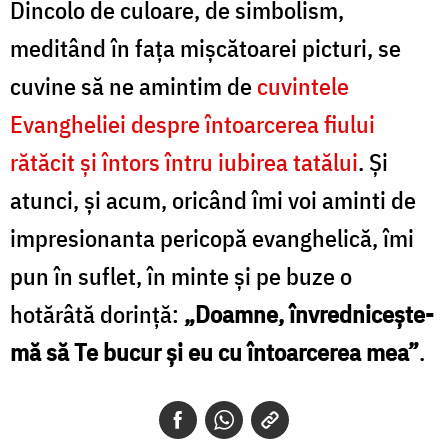
Dincolo de culoare, de simbolism,
meditând în fața mișcă­toarei picturi, se
cuvine să ne amintim de
cuvintele
Evangheliei despre întoarcerea fiului
rătăcit și întors întru iubirea tatălui
. Și
atunci, și acum, oricând îmi voi aminti de
impresionanta pericopă evanghelică, îmi
pun în suflet, în minte și pe buze o
hotărâtă dorință:
„Doamne, învrednicește-
mă să Te bucur și eu cu întoarcerea mea”
.