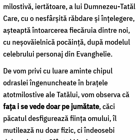
milostivă, iertătoare, a lui Dumnezeu-Tatăl
Care, cu o nesfârşită răbdare și înțelegere,
așteaptă întoarcerea fiecăruia dintre noi,
cu neșovăielnică pocăință, după modelul
celebrului personaj din Evanghelie.
De vom privi cu luare aminte chipul
odraslei îngenuncheate în brațele
atotmilostive ale Tatălui, vom observa că
fața i se vede doar pe jumătate
, căci
păcatul desfigurează ființa omului, îl
mutilează nu doar fizic, ci îndeosebi