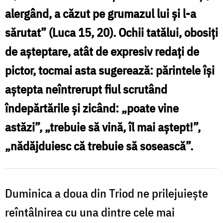
B
alergând, a căzut pe grumazul lui şi l-a
î
sărutat” (Luca 15, 20). Ochii tatălui, obosiți
de așteptare, atât de expresiv redați de
pictor, tocmai asta sugerează: părintele își
aștepta neîntrerupt fiul scrutând
îndepărtările și zicând: „poate vine
astăzi”, „trebuie să vină, îl mai aștept!”,
„nădăjduiesc că trebuie să sosească”.
Duminica a doua din Triod ne prilejuiește
reîntâlnirea cu una dintre cele mai