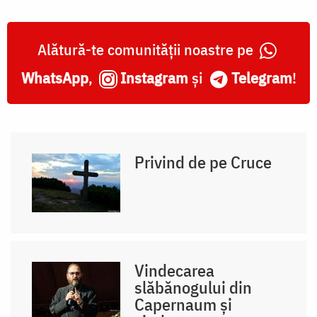
Alătură-te comunității noastre pe
WhatsApp
,
Instagram
și
Telegram
!
Privind de pe Cruce
Vindecarea
slăbănogului din
Capernaum și