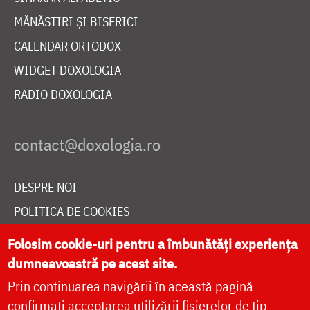
MĂNĂSTIRI ȘI BISERICI
CALENDAR ORTODOX
WIDGET DOXOLOGIA
RADIO DOXOLOGIA
DESPRE NOI
POLITICA DE COOKIES
DONEAZĂ ONLINE PENTRU CATEDRALA NAȚIONALĂ
Folosim cookie-uri pentru a îmbunătăți experiența
dumneavoastră pe acest site.
Prin continuarea navigării în această pagină
LIVE
confirmați acceptarea utilizării fișierelor de tip