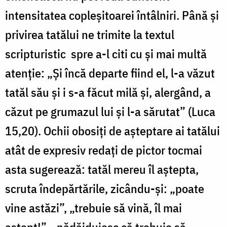
intensitatea copleșitoarei întâlniri. Până și
privirea tatălui ne trimite la textul
scripturistic spre a-l citi cu și mai multă
atenție: „Şi încă departe fiind el, l-a văzut
tatăl său şi i s-a făcut milă şi, alergând, a
căzut pe grumazul lui şi l-a sărutat” (Luca
15,20). Ochii obosiți de așteptare ai tatălui
atât de expresiv redați de pictor tocmai
asta sugerează: tatăl mereu îl aștepta,
scruta îndepărtările, zicându-și: „poate
vine astăzi”, „trebuie să vină, îl mai
aștept!”, „nădăjduiesc că trebuie să