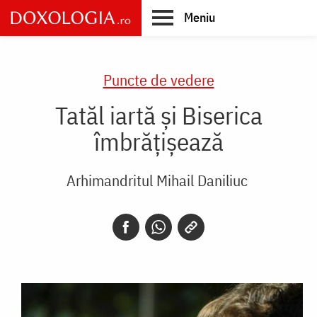
Skip
Meniu
to
main
Main
content
navigation
Puncte de vedere
Tatăl iartă și Biserica
îmbrățișează
Arhimandritul Mihail Daniliuc