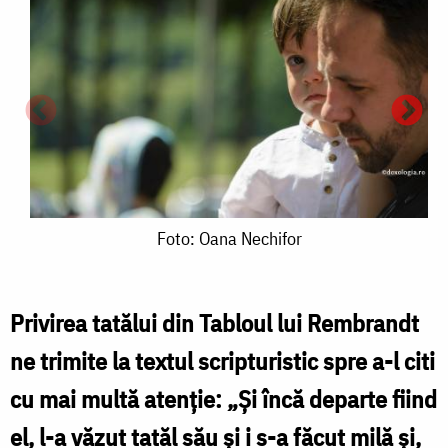
Foto:
Foto: Oana Nechifor
Oana
Nechifor
Privirea tatălui din Tabloul lui Rembrandt
ne trimite la textul scripturistic spre a-l citi
T
cu mai multă atenție: „Şi încă departe fiind
i
el, l-a văzut tatăl său şi i s-a făcut milă şi,
ș