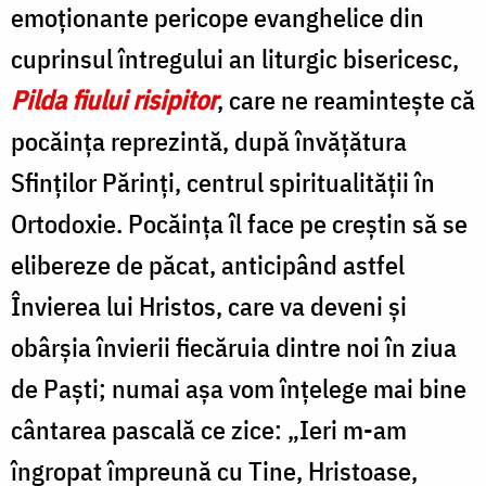
emoționante pericope evanghelice din
cuprinsul întregului an liturgic bisericesc,
Pilda fiului risipitor
, care ne reamintește că
pocăința reprezintă, după învățătura
Sfinților Părinți, centrul spiritualității în
Ortodoxie. Pocăinţa îl face pe creștin să se
elibereze de păcat, anticipând astfel
Învierea lui Hristos, care va deveni şi
obârşia învierii fiecăruia dintre noi în ziua
de Paști; numai aşa vom înțelege mai bine
cântarea pascală ce zice: „Ieri m-am
îngropat împreună cu Tine, Hristoase,