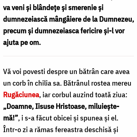
va veni și blândețe și smerenie și
dumnezeiască mângâiere de la Dumnezeu,
precum și dumnezeiasca fericire și-l vor
ajuta pe om.
Vă voi povesti despre un bătrân care avea
un corb în chilia sa. Bătrânul rostea mereu
Rugăciunea
, iar corbul auzind toată ziua:
„Doamne, Iisuse Hristoase, miluiește-
mă!”
, i s-a făcut obicei și spunea și el.
Într-o zi a rămas fereastra deschisă și