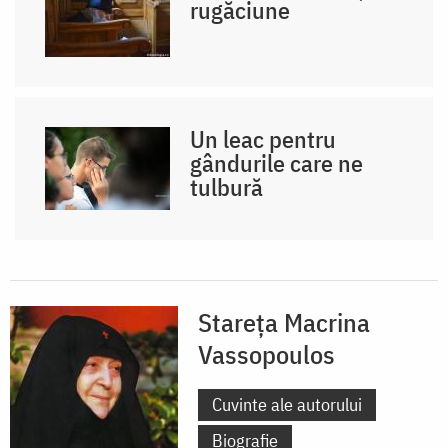
rugăciune
Un leac pentru
gândurile care ne
tulbură
Stareța Macrina
Vassopoulos
Cuvinte ale autorului
Biografie