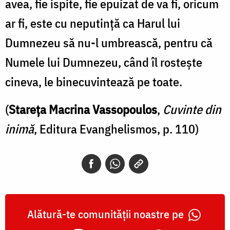
avea, fie ispite, fie epuizat de va fi, oricum
ar fi, este cu neputință ca Harul lui
Dumnezeu să nu-l umbrească, pentru că
Numele lui Dumnezeu, când îl rostește
cineva, le binecuvintează pe toate.
(
Stareța Macrina Vassopoulos
,
Cuvinte din
inimă
, Editura Evanghelismos, p. 110)
Alătură-te comunității noastre pe