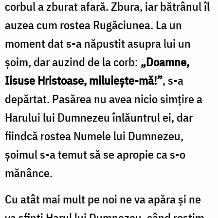
corbul a zburat afară. Zbura, iar bătrânul îl
auzea cum rostea Rugăciunea. La un
moment dat s-a năpustit asupra lui un
șoim, dar auzind de la corb:
„Doamne,
Iisuse Hristoase, miluiește-mă!”
, s-a
depărtat. Pasărea nu avea nicio simțire a
Harului lui Dumnezeu înlăuntrul ei, dar
fiindcă rostea Numele lui Dumnezeu,
șoimul s-a temut să se apropie ca s-o
mănânce.
Cu atât mai mult pe noi ne va apăra și ne
va sfinți Harul lui Dumnezeu, când rostim