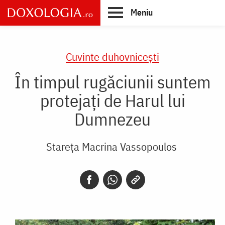
Skip
Meniu
to
main
Main
content
navigation
Cuvinte duhovnicești
În timpul rugăciunii suntem
protejați de Harul lui
Dumnezeu
Stareța Macrina Vassopoulos