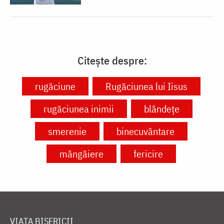
Citește despre:
rugăciune
Rugăciunea lui Iisus
rugăciunea inimii
blândețe
smerenie
binecuvântare
mângâiere
fericire
VIAȚA BISERICII