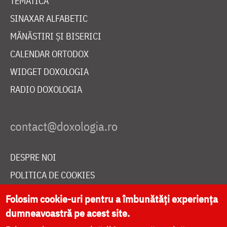
TEMATICĂ
SINAXAR ALFABETIC
MĂNĂSTIRI ȘI BISERICI
CALENDAR ORTODOX
WIDGET DOXOLOGIA
RADIO DOXOLOGIA
DESPRE NOI
POLITICA DE COOKIES
DONEAZĂ ONLINE PENTRU CATEDRALA NAȚIONALĂ
Folosim cookie-uri pentru a îmbunătăți experiența
dumneavoastră pe acest site.